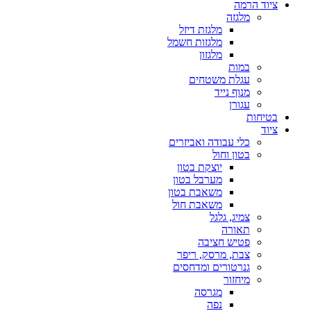
ציוד הרמה
מלגזה
מלגזת דיזל
מלגזות חשמל
מלגזון
במות
עגלת משטחים
מנוף נייד
עגורן
בטיחות
ציוד
כלי עבודה ואביזרים
בטון וחול
יוצקת בטון
מערבל בטון
משאבת בטון
משאבת חול
צמיג, גלגל
תאורה
פטיש חציבה
צבת, מרסק, ריפר
גנרטורים ומדחסים
מיחזור
מגרסה
נפה