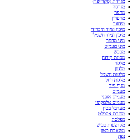
מגרדת (סקרייפר)
מגרסה
מחפר
מחפרון
מיחזור
מיכון וציוד היברידי
מיכון וציוד חשמלי
מיני מחפר
מיני מעמיס
מכבש
מכונת קידוח
מלגזה
מלגזון
מלגזות חשמל
מלגזת דיזל
מנוף נייד
מעמיס
מעמיס אופני
מעמיס טלסקופי
מערבל בטון
מפזרת אספלט
מפלסת
מקרצפות כביש
משאבת בטון
נפה