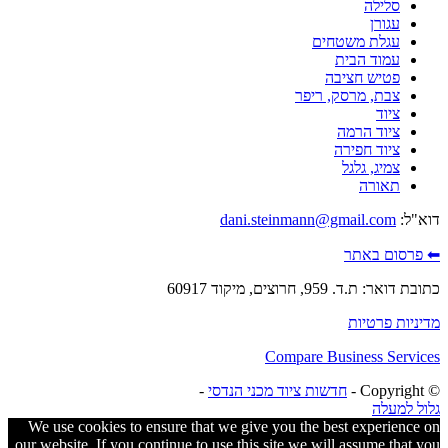
סלילה
עגורן
עגלת משטחים
עמוד הבית
פטיש חציבה
צבת, מרסק, ריפר
ציוד
ציוד הרמה
ציוד חפירה
צמיג, גלגל
תאורה
דוא"ל:
dani.steinmann@gmail.com
⬅ פרסום באתר
כתובת דואר: ת.ד. 959, חרוצים, מיקוד 60917
מדיניות פרטיות
Compare Business Services
© ‫Copyright -
חדשות ציוד מכני הנדסי
-
גלול למעלה
We use cookies to ensure that we give you the best experience on
our website. If you continue to use this site we will assume that you