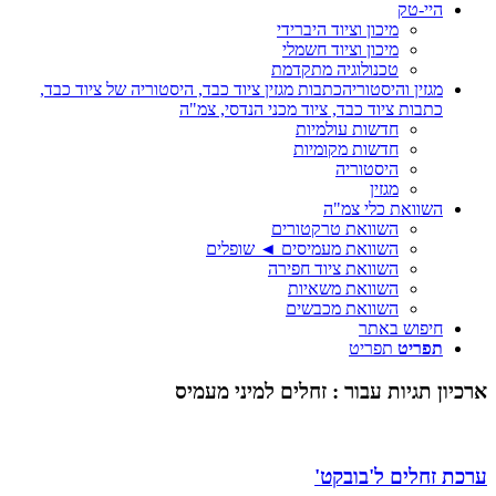
היי-טק
מיכון וציוד היברידי
מיכון וציוד חשמלי
טכנולוגיה מתקדמת
מגזין והיסטוריה
כתבות מגזין ציוד כבד, היסטוריה של ציוד כבד,
כתבות ציוד כבד, ציוד מכני הנדסי, צמ"ה
חדשות עולמיות
חדשות מקומיות
היסטוריה
מגזין
השוואת כלי צמ"ה
השוואת טרקטורים
השוואת מעמיסים ◄ שופלים
השוואת ציוד חפירה
השוואת משאיות
השוואת מכבשים
חיפוש באתר
תפריט
תפריט
ארכיון תגיות עבור :
זחלים למיני מעמיס
ערכת זחלים ל'בובקט'