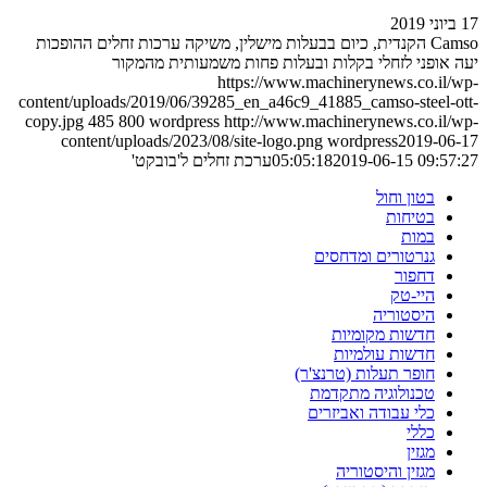
17 ביוני 2019
Camso הקנדית, כיום בבעלות מישלין, משיקה ערכות זחלים ההופכות
יעה אופני לזחלי בקלות ובעלות פחות משמעותית מהמקור
https://www.machinerynews.co.il/wp-
content/uploads/2019/06/39285_en_a46c9_41885_camso-steel-ott-
copy.jpg
485
800
wordpress
http://www.machinerynews.co.il/wp-
content/uploads/2023/08/site-logo.png
wordpress
2019-06-17
2019-06-15 09:57:27
05:05:18
ערכת זחלים ל'בובקט'
בטון וחול
בטיחות
במות
גנרטורים ומדחסים
דחפור
היי-טק
היסטוריה
חדשות מקומיות
חדשות עולמיות
חופר תעלות (טרנצ'ר)
טכנולוגיה מתקדמת
כלי עבודה ואביזרים
כללי
מגזין
מגזין והיסטוריה