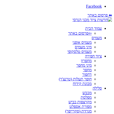
Facebook
⬅ פרסום באתר
עמוד הבית
⇦פרסום באתר
מעמיס
מעמיס אופני
מיני מעמיס
מעמיס טלסקופי
ציוד חפירה
מחפרון
מיני מחפר
מחפר
דחפור
חופר תעלות (טרנצ'ר)
מכונת קידוח
סלילה
מכבש
מפלסת
מקרצפות כביש
מפזרת אספלט
מגרדת (סקרייפר)