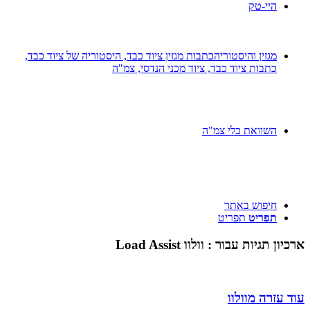
היי-טק
מגזין והיסטוריה
כתבות מגזין ציוד כבד, היסטוריה של ציוד כבד,
כתבות ציוד כבד, ציוד מכני הנדסי, צמ"ה
השוואת כלי צמ"ה
חיפוש באתר
תפריט
תפריט
ארכיון תגיות עבור :
וולוו Load Assist
עוד עזרה מוולוו