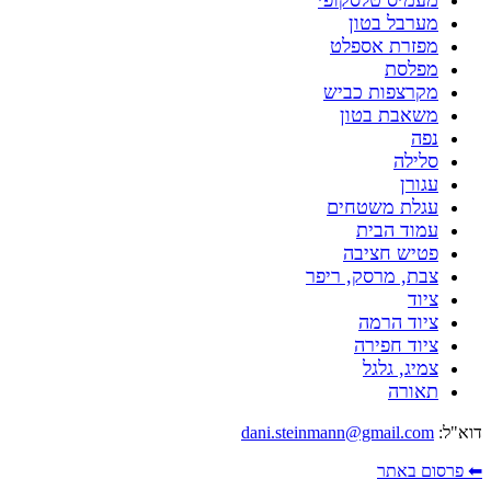
מערבל בטון
מפזרת אספלט
מפלסת
מקרצפות כביש
משאבת בטון
נפה
סלילה
עגורן
עגלת משטחים
עמוד הבית
פטיש חציבה
צבת, מרסק, ריפר
ציוד
ציוד הרמה
ציוד חפירה
צמיג, גלגל
תאורה
דוא"ל:
dani.steinmann@gmail.com
⬅ פרסום באתר