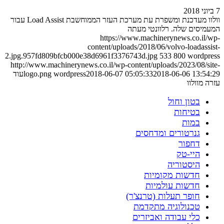
7 ביוני 2018
וולוו מעדכנת ומשפרת עת מערכת העזר הממוחשבת Load Assist עבור
המעמיסים שלה. רלוונטי מעתה
https://www.machinerynews.co.il/wp-
content/uploads/2018/06/volvo-loadassist-
2.jpg.957fd809bfcb000e38d6961f3376743d.jpg
533
800
wordpress
http://www.machinerynews.co.il/wp-content/uploads/2023/08/site-
2018-06-06 13:54:29
2018-06-07 05:05:33
wordpress
logo.png
עוד
עזרה מוולוו
בטון וחול
בטיחות
במות
גנרטורים ומדחסים
דחפור
היי-טק
היסטוריה
חדשות מקומיות
חדשות עולמיות
חופר תעלות (טרנצ'ר)
טכנולוגיה מתקדמת
כלי עבודה ואביזרים