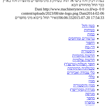
בעלת זיכיון וולוו בישראל תחל בשיווק 3 מיני-מחפרים מתוצרת וולוו בארץ
כבר החל מהחודש הבא
Dani
http://www.machinerynews.co.il/wp-
0
0
content/uploads/2023/08/site-logo.png
Dani
2014-02-06
2015-07-20 17:54:33
06:06:33
'מאיר' תחל בייבוא מיני מחפרים
בטון וחול
בטיחות
במות
גנרטורים ומדחסים
דחפור
היי-טק
היסטוריה
חדשות מקומיות
חדשות עולמיות
חופר תעלות (טרנצ'ר)
טכנולוגיה מתקדמת
כלי עבודה ואביזרים
כללי
מגזין
מגזין והיסטוריה
מגרדת (סקרייפר)
מגרסה
מחפר
מחפרון