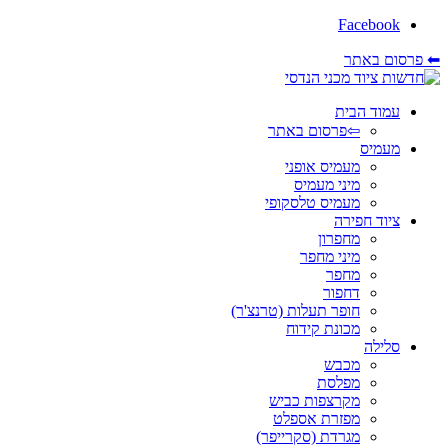
Facebook
⬅ פרסום באתר
עמוד הבית
⇦פרסום באתר
מעמיס
מעמיס אופני
מיני מעמיס
מעמיס טלסקופי
ציוד חפירה
מחפרון
מיני מחפר
מחפר
דחפור
חופר תעלות (טרנצ'ר)
מכונת קידוח
סלילה
מכבש
מפלסת
מקרצפות כביש
מפזרת אספלט
מגרדת (סקרייפר)