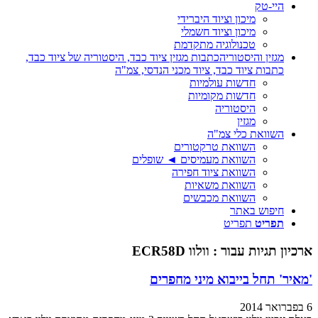
היי-טק
מיכון וציוד היברידי
מיכון וציוד חשמלי
טכנולוגיה מתקדמת
מגזין והיסטוריה
כתבות מגזין ציוד כבד, היסטוריה של ציוד כבד,
כתבות ציוד כבד, ציוד מכני הנדסי, צמ"ה
חדשות עולמיות
חדשות מקומיות
היסטוריה
מגזין
השוואת כלי צמ"ה
השוואת טרקטורים
השוואת מעמיסים ◄ שופלים
השוואת ציוד חפירה
השוואת משאיות
השוואת מכבשים
חיפוש באתר
תפריט
תפריט
ארכיון תגיות עבור :
וולוו ECR58D
'מאיר' תחל בייבוא מיני מחפרים
6 בפברואר 2014