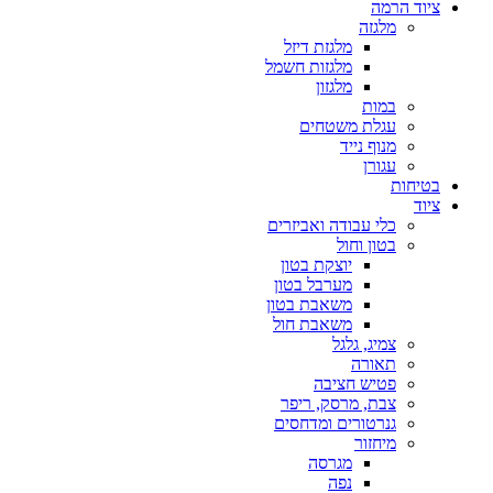
ציוד הרמה
מלגזה
מלגזת דיזל
מלגזות חשמל
מלגזון
במות
עגלת משטחים
מנוף נייד
עגורן
בטיחות
ציוד
כלי עבודה ואביזרים
בטון וחול
יוצקת בטון
מערבל בטון
משאבת בטון
משאבת חול
צמיג, גלגל
תאורה
פטיש חציבה
צבת, מרסק, ריפר
גנרטורים ומדחסים
מיחזור
מגרסה
נפה