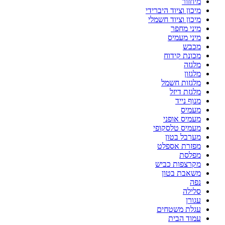
מיחזור
מיכון וציוד היברידי
מיכון וציוד חשמלי
מיני מחפר
מיני מעמיס
מכבש
מכונת קידוח
מלגזה
מלגזון
מלגזות חשמל
מלגזת דיזל
מנוף נייד
מעמיס
מעמיס אופני
מעמיס טלסקופי
מערבל בטון
מפזרת אספלט
מפלסת
מקרצפות כביש
משאבת בטון
נפה
סלילה
עגורן
עגלת משטחים
עמוד הבית