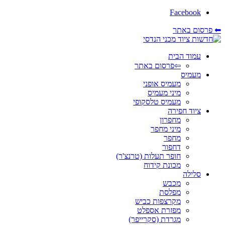
Facebook
⬅ פרסום באתר
עמוד הבית
⇦פרסום באתר
מעמיס
מעמיס אופני
מיני מעמיס
מעמיס טלסקופי
ציוד חפירה
מחפרון
מיני מחפר
מחפר
דחפור
חופר תעלות (טרנצ'ר)
מכונת קידוח
סלילה
מכבש
מפלסת
מקרצפות כביש
מפזרת אספלט
מגרדת (סקרייפר)