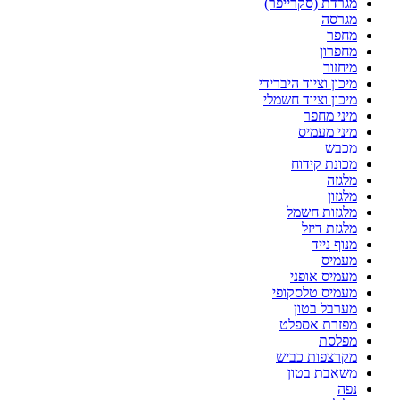
מגרדת (סקרייפר)
מגרסה
מחפר
מחפרון
מיחזור
מיכון וציוד היברידי
מיכון וציוד חשמלי
מיני מחפר
מיני מעמיס
מכבש
מכונת קידוח
מלגזה
מלגזון
מלגזות חשמל
מלגזת דיזל
מנוף נייד
מעמיס
מעמיס אופני
מעמיס טלסקופי
מערבל בטון
מפזרת אספלט
מפלסת
מקרצפות כביש
משאבת בטון
נפה