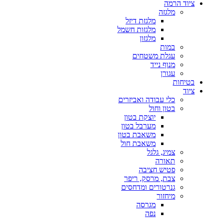
ציוד הרמה
מלגזה
מלגזת דיזל
מלגזות חשמל
מלגזון
במות
עגלת משטחים
מנוף נייד
עגורן
בטיחות
ציוד
כלי עבודה ואביזרים
בטון וחול
יוצקת בטון
מערבל בטון
משאבת בטון
משאבת חול
צמיג, גלגל
תאורה
פטיש חציבה
צבת, מרסק, ריפר
גנרטורים ומדחסים
מיחזור
מגרסה
נפה