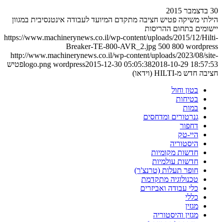
30 בדצמבר 2015
הילתי משיקה פטיש חציבה מתקדם המיועד לעבודה אינטנסיבית במגוון
יישומים בתחום ההריסות
https://www.machinerynews.co.il/wp-content/uploads/2015/12/Hilti-
Breaker-TE-800-AVR_2.jpg
500
800
wordpress
http://www.machinerynews.co.il/wp-content/uploads/2023/08/site-
2018-10-29 18:57:53
2015-12-30 05:05:38
wordpress
logo.png
פטיש
חציבה חדש מ-HILTI (וידאו)
בטון וחול
בטיחות
במות
גנרטורים ומדחסים
דחפור
היי-טק
היסטוריה
חדשות מקומיות
חדשות עולמיות
חופר תעלות (טרנצ'ר)
טכנולוגיה מתקדמת
כלי עבודה ואביזרים
כללי
מגזין
מגזין והיסטוריה