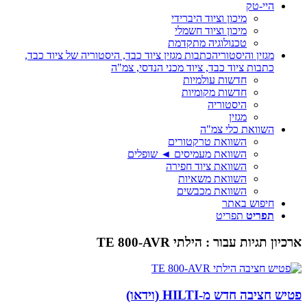
היי-טק
מיכון וציוד היברידי
מיכון וציוד חשמלי
טכנולוגיה מתקדמת
מגזין והיסטוריה
כתבות מגזין ציוד כבד, היסטוריה של ציוד כבד,
כתבות ציוד כבד, ציוד מכני הנדסי, צמ"ה
חדשות עולמיות
חדשות מקומיות
היסטוריה
מגזין
השוואת כלי צמ"ה
השוואת טרקטורים
השוואת מעמיסים ◄ שופלים
השוואת ציוד חפירה
השוואת משאיות
השוואת מכבשים
חיפוש באתר
תפריט
תפריט
ארכיון תגיות עבור :
הילתי TE 800-AVR
פטיש חציבה חדש מ-HILTI (וידאו)