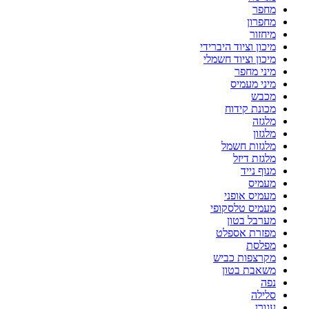
מחפר
מחפרון
מיחזור
מיכון וציוד היברידי
מיכון וציוד חשמלי
מיני מחפר
מיני מעמיס
מכבש
מכונת קידוח
מלגזה
מלגזון
מלגזות חשמל
מלגזת דיזל
מנוף נייד
מעמיס
מעמיס אופני
מעמיס טלסקופי
מערבל בטון
מפזרת אספלט
מפלסת
מקרצפות כביש
משאבת בטון
נפה
סלילה
עגורן