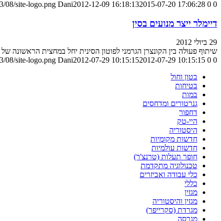
/08/site-logo.png
Dani
2012-12-09 16:18:13
2015-07-20 17:06:28
0
0
דיימלר ייצר מנועים בסין
29 ביולי 2012
שיתוף פעולה בין הקונצרן הגרמני לפוטון הסינית יחל במחצית הראשונה של 2013
/08/site-logo.png
Dani
2012-07-29 10:15:15
2012-07-29 10:15:15
0
0
בטון וחול
בטיחות
במות
גנרטורים ומדחסים
דחפור
היי-טק
היסטוריה
חדשות מקומיות
חדשות עולמיות
חופר תעלות (טרנצ'ר)
טכנולוגיה מתקדמת
כלי עבודה ואביזרים
כללי
מגזין
מגזין והיסטוריה
מגרדת (סקרייפר)
מגרסה