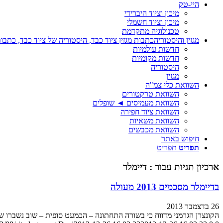
היי-טק
מיכון וציוד היברידי
מיכון וציוד חשמלי
טכנולוגיה מתקדמת
מגזין והיסטוריה
כתבות מגזין ציוד כבד, היסטוריה של ציוד כבד, כתבות
חדשות עולמיות
חדשות מקומיות
היסטוריה
מגזין
השוואת כלי צמ"ה
השוואת טרקטורים
השוואת מעמיסים ◄ שופלים
השוואת ציוד חפירה
השוואת משאיות
השוואת מכבשים
חיפוש באתר
תפריט
תפריט
ארכיון תגיות עבור :
דיימלר
בדיימלר מסכמים 2013 מעולה
26 בדצמבר 2013
הקונצרן הגרמני מדווח כי בשורה התחתונה – הכמעט סופית – שוב נשברו שיאי