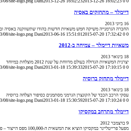
/08/site-logo.png
Dani
2013-12-26 16:02:23
2013-12-26 16:02:23
0
0
דיימלר – מתחזקים באסיה
16 ביוני 2013
החברה הגרמנייה משיקה חמש משאיות חדשות בהודו שתשווקנה באסיה ובא
/08/site-logo.png
Dani
2013-06-16 15:51:01
2015-07-20 17:32:42
0
0
משאיות דיימלר – צמיחה ב-2012
18 בינואר 2013
יצרנית המשאיות הגדולה בעולם מדווחת על שנת 2012 מוצלחת במיוחד
/08/site-logo.png
Dani
2013-01-18 15:39:33
2015-07-20 17:10:15
0
0
דיימלר מתחזק ברוסיה
18 בינואר 2013
עסקי הרכב הכבד של הקונצרן הגרמני מסתמנים כסיפור הצלחה ברוסיה
/08/site-logo.png
Dani
2013-01-18 15:30:59
2015-07-20 17:10:24
0
0
דיימלר מתרחב במקסיקו
9 בדצמבר 2012
מפעל פרייטליינר במקסיקו הוציא את המשאית ה-100,000 מפס הייצור – פחות מארבע שנים מאז נפתח