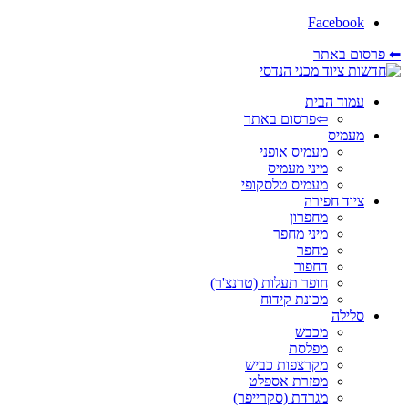
Facebook
⬅ פרסום באתר
עמוד הבית
⇦פרסום באתר
מעמיס
מעמיס אופני
מיני מעמיס
מעמיס טלסקופי
ציוד חפירה
מחפרון
מיני מחפר
מחפר
דחפור
חופר תעלות (טרנצ'ר)
מכונת קידוח
סלילה
מכבש
מפלסת
מקרצפות כביש
מפזרת אספלט
מגרדת (סקרייפר)