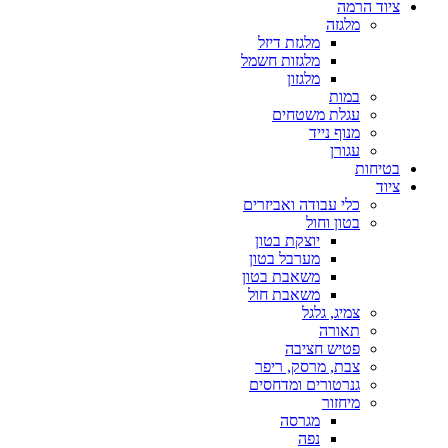
ציוד הרמה
מלגזה
מלגזת דיזל
מלגזות חשמל
מלגזון
במות
עגלת משטחים
מנוף נייד
עגורן
בטיחות
ציוד
כלי עבודה ואביזרים
בטון וחול
יוצקת בטון
מערבל בטון
משאבת בטון
משאבת חול
צמיג, גלגל
תאורה
פטיש חציבה
צבת, מרסק, ריפר
גנרטורים ומדחסים
מיחזור
מגרסה
נפה