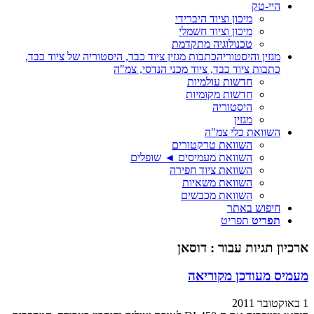
היי-טק
מיכון וציוד היברידי
מיכון וציוד חשמלי
טכנולוגיה מתקדמת
מגזין והיסטוריה
כתבות מגזין ציוד כבד, היסטוריה של ציוד כבד,
כתבות ציוד כבד, ציוד מכני הנדסי, צמ"ה
חדשות עולמיות
חדשות מקומיות
היסטוריה
מגזין
השוואת כלי צמ"ה
השוואת טרקטורים
השוואת מעמיסים ◄ שופלים
השוואת ציוד חפירה
השוואת משאיות
השוואת מכבשים
חיפוש באתר
תפריט
תפריט
ארכיון תגיות עבור :
דוסאן
מעמיס מעודכן מקוריאה
1 באוקטובר 2011