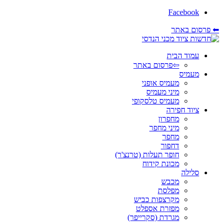
Facebook
⬅ פרסום באתר
עמוד הבית
⇦פרסום באתר
מעמיס
מעמיס אופני
מיני מעמיס
מעמיס טלסקופי
ציוד חפירה
מחפרון
מיני מחפר
מחפר
דחפור
חופר תעלות (טרנצ'ר)
מכונת קידוח
סלילה
מכבש
מפלסת
מקרצפות כביש
מפזרת אספלט
מגרדת (סקרייפר)