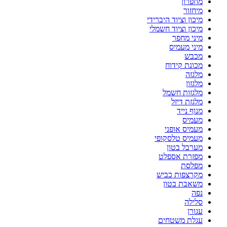
מחפרון
מיחזור
מיכון וציוד היברידי
מיכון וציוד חשמלי
מיני מחפר
מיני מעמיס
מכבש
מכונת קידוח
מלגזה
מלגזון
מלגזות חשמל
מלגזת דיזל
מנוף נייד
מעמיס
מעמיס אופני
מעמיס טלסקופי
מערבל בטון
מפזרת אספלט
מפלסת
מקרצפות כביש
משאבת בטון
נפה
סלילה
עגורן
עגלת משטחים