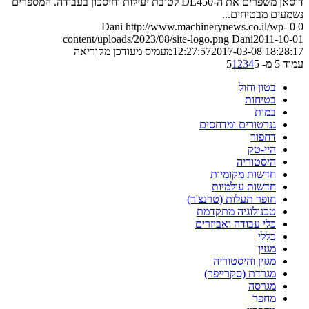
דוסאן משפרים את ה-DL450 לטובת יעילות וחיסכון בעבודה. המספרים
נשמעים מבטיחים...
Dani
http://www.machinerynews.co.il/wp-
0
0
content/uploads/2023/08/site-logo.png
Dani
2011-10-01
2017-03-08 18:28:17
12:27:57
מעמיס מעודכן מקוריאה
עמוד 5 מ- 5
5
4
3
2
1
בטון וחול
בטיחות
במות
גנרטורים ומדחסים
דחפור
היי-טק
היסטוריה
חדשות מקומיות
חדשות עולמיות
חופר תעלות (טרנצ'ר)
טכנולוגיה מתקדמת
כלי עבודה ואביזרים
כללי
מגזין
מגזין והיסטוריה
מגרדת (סקרייפר)
מגרסה
מחפר