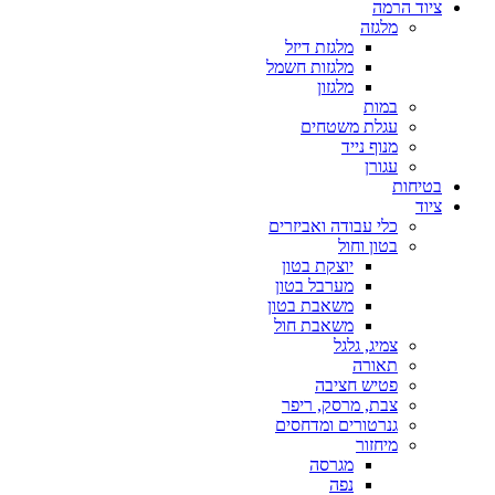
ציוד הרמה
מלגזה
מלגזת דיזל
מלגזות חשמל
מלגזון
במות
עגלת משטחים
מנוף נייד
עגורן
בטיחות
ציוד
כלי עבודה ואביזרים
בטון וחול
יוצקת בטון
מערבל בטון
משאבת בטון
משאבת חול
צמיג, גלגל
תאורה
פטיש חציבה
צבת, מרסק, ריפר
גנרטורים ומדחסים
מיחזור
מגרסה
נפה