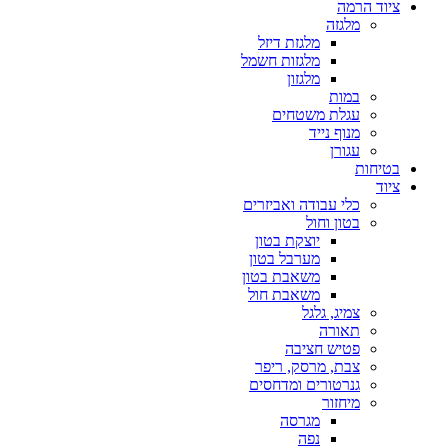
ציוד הרמה
מלגזה
מלגזת דיזל
מלגזות חשמל
מלגזון
במות
עגלת משטחים
מנוף נייד
עגורן
בטיחות
ציוד
כלי עבודה ואביזרים
בטון וחול
יוצקת בטון
מערבל בטון
משאבת בטון
משאבת חול
צמיג, גלגל
תאורה
פטיש חציבה
צבת, מרסק, ריפר
גנרטורים ומדחסים
מיחזור
מגרסה
נפה