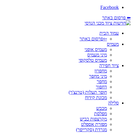
Facebook
⬅ פרסום באתר
עמוד הבית
⇦פרסום באתר
מעמיס
מעמיס אופני
מיני מעמיס
מעמיס טלסקופי
ציוד חפירה
מחפרון
מיני מחפר
מחפר
דחפור
חופר תעלות (טרנצ'ר)
מכונת קידוח
סלילה
מכבש
מפלסת
מקרצפות כביש
מפזרת אספלט
מגרדת (סקרייפר)