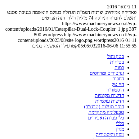
11 בינואר 2016
פאדיחה אמיתית; יצרנית הצמ"ה הגדולה בעולם הואשמה בגניבת פטנט
ותשלם לחברה הניזוקה 74 מיליון דולר. הנה הפרטים
https://www.machinerynews.co.il/wp-
content/uploads/2016/01/Caterpillar-Dual-Lock-Coupler_1.jpg
387
800
wordpress
http://www.machinerynews.co.il/wp-
content/uploads/2023/08/site-logo.png
wordpress
2016-01-11
2016-06-06 11:55:55
05:05:03
קטרפילר הואשמה בגניבה
בטון וחול
בטיחות
במות
גנרטורים ומדחסים
דחפור
היי-טק
היסטוריה
חדשות מקומיות
חדשות עולמיות
חופר תעלות (טרנצ'ר)
טכנולוגיה מתקדמת
כלי עבודה ואביזרים
כללי
מגזין
מגזין והיסטוריה