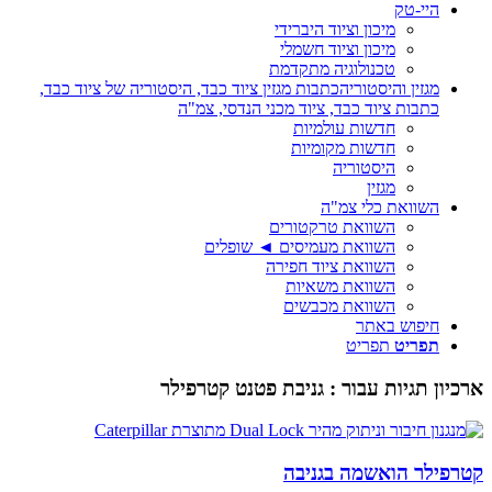
היי-טק
מיכון וציוד היברידי
מיכון וציוד חשמלי
טכנולוגיה מתקדמת
מגזין והיסטוריה
כתבות מגזין ציוד כבד, היסטוריה של ציוד כבד,
כתבות ציוד כבד, ציוד מכני הנדסי, צמ"ה
חדשות עולמיות
חדשות מקומיות
היסטוריה
מגזין
השוואת כלי צמ"ה
השוואת טרקטורים
השוואת מעמיסים ◄ שופלים
השוואת ציוד חפירה
השוואת משאיות
השוואת מכבשים
חיפוש באתר
תפריט
תפריט
ארכיון תגיות עבור :
גניבת פטנט קטרפילר
קטרפילר הואשמה בגניבה