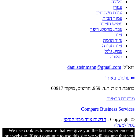
סלילה
עגורן
עגלת משטחים
עמוד הבית
פטיש חציבה
צבת, מרסק, ריפר
ציוד
ציוד הרמה
ציוד חפירה
צמיג, גלגל
תאורה
דוא"ל:
dani.steinmann@gmail.com
⬅ פרסום באתר
כתובת דואר: ת.ד. 959, חרוצים, מיקוד 60917
מדיניות פרטיות
Compare Business Services
© ‫Copyright -
חדשות ציוד מכני הנדסי
-
גלול למעלה
We use cookies to ensure that we give you the best experience on
our website. If you continue to use this site we will assume that you