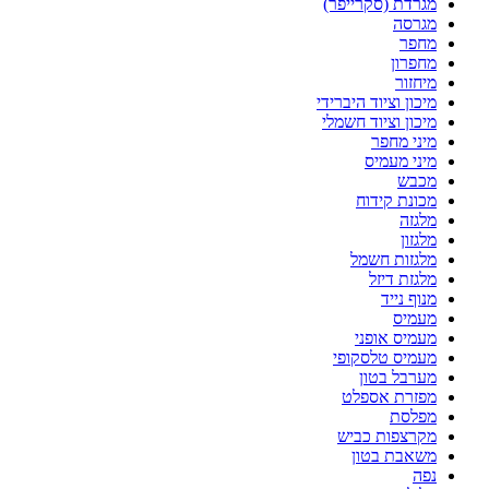
מגרדת (סקרייפר)
מגרסה
מחפר
מחפרון
מיחזור
מיכון וציוד היברידי
מיכון וציוד חשמלי
מיני מחפר
מיני מעמיס
מכבש
מכונת קידוח
מלגזה
מלגזון
מלגזות חשמל
מלגזת דיזל
מנוף נייד
מעמיס
מעמיס אופני
מעמיס טלסקופי
מערבל בטון
מפזרת אספלט
מפלסת
מקרצפות כביש
משאבת בטון
נפה