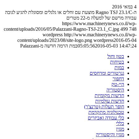
4 במאי 2016
ה-Ragno TSJ 23.1/C מוצעת עם זחלים או גלגלים ומסוגלת להגיע לגובה
עבודה מרשם של למעלה מ-22 מטרים
https://www.machinerynews.co.il/wp-
content/uploads/2016/05/Palazzani-Ragno-TSJ-23.1_C.jpg
499
748
wordpress
http://www.machinerynews.co.il/wp-
content/uploads/2023/08/site-logo.png
wordpress
2016-05-04
2016-05-03 14:47:24
05:05:56
במת הרמה חדשה מ-Palazzani
בטון וחול
בטיחות
במות
גנרטורים ומדחסים
דחפור
היי-טק
היסטוריה
חדשות מקומיות
חדשות עולמיות
חופר תעלות (טרנצ'ר)
טכנולוגיה מתקדמת
כלי עבודה ואביזרים
כללי
מגזין
מגזין והיסטוריה