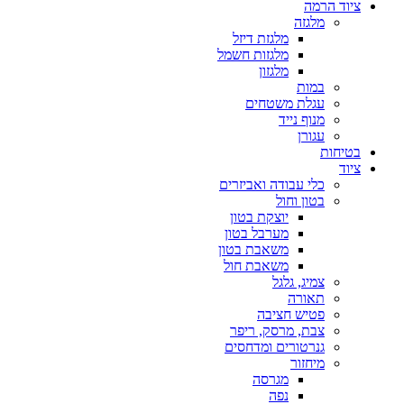
ציוד הרמה
מלגזה
מלגזת דיזל
מלגזות חשמל
מלגזון
במות
עגלת משטחים
מנוף נייד
עגורן
בטיחות
ציוד
כלי עבודה ואביזרים
בטון וחול
יוצקת בטון
מערבל בטון
משאבת בטון
משאבת חול
צמיג, גלגל
תאורה
פטיש חציבה
צבת, מרסק, ריפר
גנרטורים ומדחסים
מיחזור
מגרסה
נפה