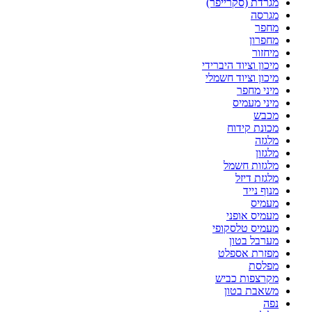
מגרדת (סקרייפר)
מגרסה
מחפר
מחפרון
מיחזור
מיכון וציוד היברידי
מיכון וציוד חשמלי
מיני מחפר
מיני מעמיס
מכבש
מכונת קידוח
מלגזה
מלגזון
מלגזות חשמל
מלגזת דיזל
מנוף נייד
מעמיס
מעמיס אופני
מעמיס טלסקופי
מערבל בטון
מפזרת אספלט
מפלסת
מקרצפות כביש
משאבת בטון
נפה