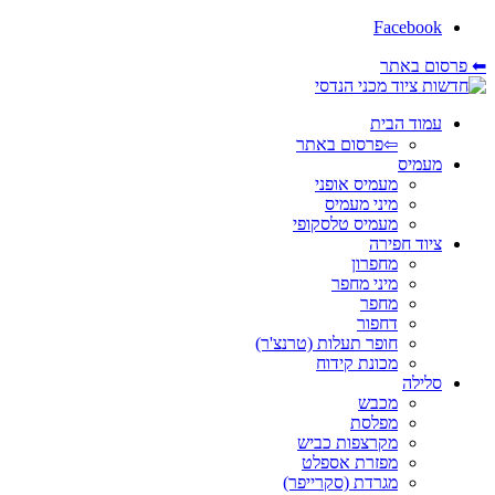
Facebook
⬅ פרסום באתר
עמוד הבית
⇦פרסום באתר
מעמיס
מעמיס אופני
מיני מעמיס
מעמיס טלסקופי
ציוד חפירה
מחפרון
מיני מחפר
מחפר
דחפור
חופר תעלות (טרנצ'ר)
מכונת קידוח
סלילה
מכבש
מפלסת
מקרצפות כביש
מפזרת אספלט
מגרדת (סקרייפר)