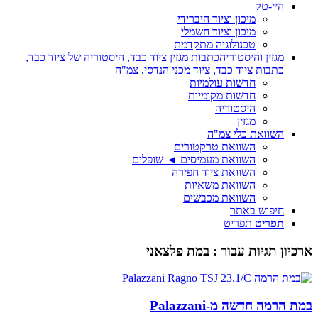
היי-טק
מיכון וציוד היברידי
מיכון וציוד חשמלי
טכנולוגיה מתקדמת
מגזין והיסטוריה
כתבות מגזין ציוד כבד, היסטוריה של ציוד כבד,
כתבות ציוד כבד, ציוד מכני הנדסי, צמ"ה
חדשות עולמיות
חדשות מקומיות
היסטוריה
מגזין
השוואת כלי צמ"ה
השוואת טרקטורים
השוואת מעמיסים ◄ שופלים
השוואת ציוד חפירה
השוואת משאיות
השוואת מכבשים
חיפוש באתר
תפריט
תפריט
ארכיון תגיות עבור :
במת פלצאני
במת הרמה חדשה מ-Palazzani