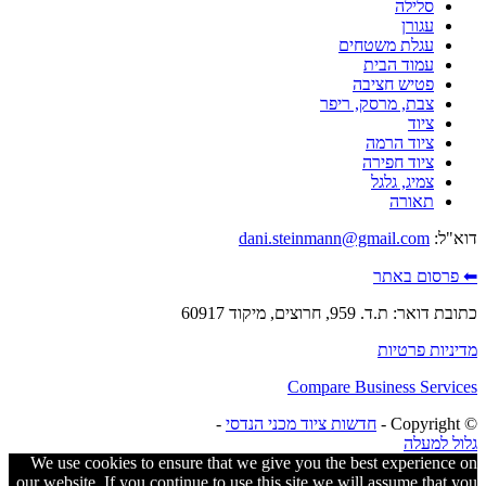
סלילה
עגורן
עגלת משטחים
עמוד הבית
פטיש חציבה
צבת, מרסק, ריפר
ציוד
ציוד הרמה
ציוד חפירה
צמיג, גלגל
תאורה
דוא"ל:
dani.steinmann@gmail.com
⬅ פרסום באתר
כתובת דואר: ת.ד. 959, חרוצים, מיקוד 60917
מדיניות פרטיות
Compare Business Services
© ‫Copyright -
חדשות ציוד מכני הנדסי
-
גלול למעלה
We use cookies to ensure that we give you the best experience on
our website. If you continue to use this site we will assume that you