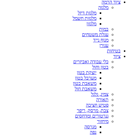
ציוד הרמה
מלגזה
מלגזת דיזל
מלגזות חשמל
מלגזון
במות
עגלת משטחים
מנוף נייד
עגורן
בטיחות
ציוד
כלי עבודה ואביזרים
בטון וחול
יוצקת בטון
מערבל בטון
משאבת בטון
משאבת חול
צמיג, גלגל
תאורה
פטיש חציבה
צבת, מרסק, ריפר
גנרטורים ומדחסים
מיחזור
מגרסה
נפה