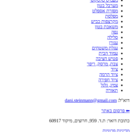
מעמיס טלסקופי
מערבל בטון
מפזרת אספלט
מפלסת
מקרצפות כביש
משאבת בטון
נפה
סלילה
עגורן
עגלת משטחים
עמוד הבית
פטיש חציבה
צבת, מרסק, ריפר
ציוד
ציוד הרמה
ציוד חפירה
צמיג, גלגל
תאורה
דוא"ל:
dani.steinmann@gmail.com
⬅ פרסום באתר
כתובת דואר: ת.ד. 959, חרוצים, מיקוד 60917
מדיניות פרטיות