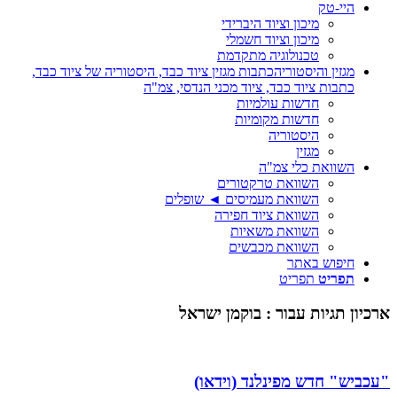
היי-טק
מיכון וציוד היברידי
מיכון וציוד חשמלי
טכנולוגיה מתקדמת
מגזין והיסטוריה
כתבות מגזין ציוד כבד, היסטוריה של ציוד כבד,
כתבות ציוד כבד, ציוד מכני הנדסי, צמ"ה
חדשות עולמיות
חדשות מקומיות
היסטוריה
מגזין
השוואת כלי צמ"ה
השוואת טרקטורים
השוואת מעמיסים ◄ שופלים
השוואת ציוד חפירה
השוואת משאיות
השוואת מכבשים
חיפוש באתר
תפריט
תפריט
ארכיון תגיות עבור :
בוקמן ישראל
"עכביש" חדש מפינלנד (וידאו)