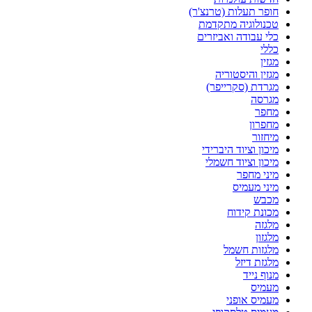
חופר תעלות (טרנצ'ר)
טכנולוגיה מתקדמת
כלי עבודה ואביזרים
כללי
מגזין
מגזין והיסטוריה
מגרדת (סקרייפר)
מגרסה
מחפר
מחפרון
מיחזור
מיכון וציוד היברידי
מיכון וציוד חשמלי
מיני מחפר
מיני מעמיס
מכבש
מכונת קידוח
מלגזה
מלגזון
מלגזות חשמל
מלגזת דיזל
מנוף נייד
מעמיס
מעמיס אופני