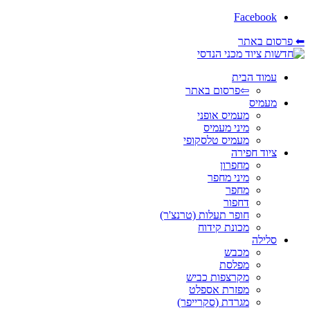
Facebook
⬅ פרסום באתר
עמוד הבית
⇦פרסום באתר
מעמיס
מעמיס אופני
מיני מעמיס
מעמיס טלסקופי
ציוד חפירה
מחפרון
מיני מחפר
מחפר
דחפור
חופר תעלות (טרנצ'ר)
מכונת קידוח
סלילה
מכבש
מפלסת
מקרצפות כביש
מפזרת אספלט
מגרדת (סקרייפר)