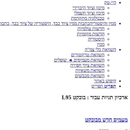
היי-טק
מיכון וציוד היברידי
מיכון וציוד חשמלי
טכנולוגיה מתקדמת
מגזין והיסטוריה
כתבות מגזין ציוד כבד, היסטוריה של ציוד כבד, כתבות
חדשות עולמיות
חדשות מקומיות
היסטוריה
מגזין
השוואת כלי צמ"ה
השוואת טרקטורים
השוואת מעמיסים ◄ שופלים
השוואת ציוד חפירה
השוואת משאיות
השוואת מכבשים
חיפוש באתר
תפריט
תפריט
ארכיון תגיות עבור :
בובקט L95
מעמיס חדש מבובקט