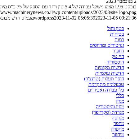
2 בנובמבר 2023
בובקט L95 מציע משקל עבודה של 5.4 טון ויחד עם הספק של 75 כ"ס מיועד למ…
//www.machinerynews.co.il/wp-content/uploads/2023/08/site-logo.png
2023-11-05 09:21:36
2023-11-02 05:05:39
wordpress
מעמיס חדש מבובק
בטון וחול
בטיחות
במות
גנרטורים ומדחסים
דחפור
היי-טק
היסטוריה
חדשות מקומיות
חדשות עולמיות
חופר תעלות (טרנצ'ר)
טכנולוגיה מתקדמת
כלי עבודה ואביזרים
כללי
מגזין
מגזין והיסטוריה
מגרדת (סקרייפר)
מגרסה
מחפר
מחפרון
מיחזור