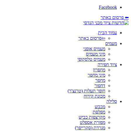
Facebook
⬅ פרסום באתר
עמוד הבית
⇦פרסום באתר
מעמיס
מעמיס אופני
מיני מעמיס
מעמיס טלסקופי
ציוד חפירה
מחפרון
מיני מחפר
מחפר
דחפור
חופר תעלות (טרנצ'ר)
מכונת קידוח
סלילה
מכבש
מפלסת
מקרצפות כביש
מפזרת אספלט
מגרדת (סקרייפר)