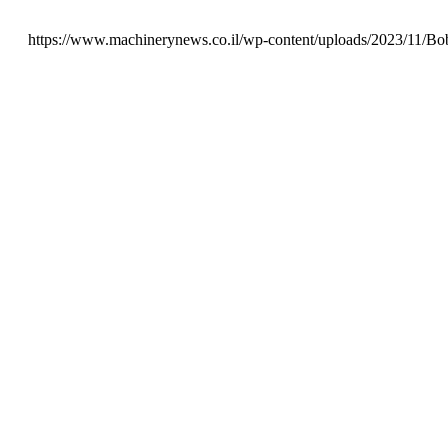
https://www.machinerynews.co.il/wp-content/uploads/2023/11/Bo