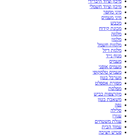
מיכון וציוד היברידי
מיכון וציוד חשמלי
מיני מחפר
מיני מעמיס
מכבש
מכונת קידוח
מלגזה
מלגזון
מלגזות חשמל
מלגזת דיזל
מנוף נייד
מעמיס
מעמיס אופני
מעמיס טלסקופי
מערבל בטון
מפזרת אספלט
מפלסת
מקרצפות כביש
משאבת בטון
נפה
סלילה
עגורן
עגלת משטחים
עמוד הבית
פטיש חציבה