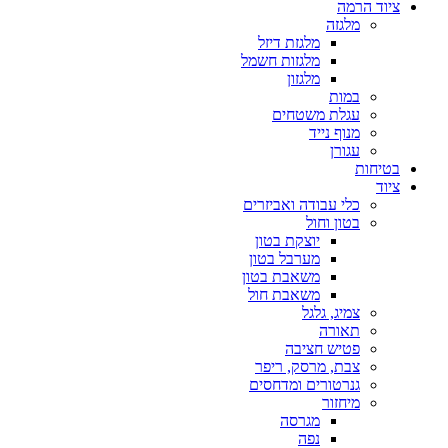
ציוד הרמה
מלגזה
מלגזת דיזל
מלגזות חשמל
מלגזון
במות
עגלת משטחים
מנוף נייד
עגורן
בטיחות
ציוד
כלי עבודה ואביזרים
בטון וחול
יוצקת בטון
מערבל בטון
משאבת בטון
משאבת חול
צמיג, גלגל
תאורה
פטיש חציבה
צבת, מרסק, ריפר
גנרטורים ומדחסים
מיחזור
מגרסה
נפה