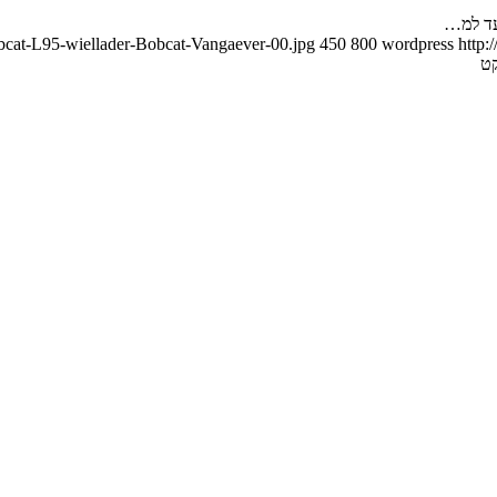
bcat-L95-wiellader-Bobcat-Vangaever-00.jpg
450
800
wordpress
http:
ט