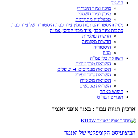
היי-טק
מיכון וציוד היברידי
מיכון וציוד חשמלי
טכנולוגיה מתקדמת
מגזין והיסטוריה
כתבות מגזין ציוד כבד, היסטוריה של ציוד כבד,
כתבות ציוד כבד, ציוד מכני הנדסי, צמ"ה
חדשות עולמיות
חדשות מקומיות
היסטוריה
מגזין
השוואת כלי צמ"ה
השוואת טרקטורים
השוואת מעמיסים ◄ שופלים
השוואת ציוד חפירה
השוואת משאיות
השוואת מכבשים
חיפוש באתר
תפריט
תפריט
ארכיון תגיות עבור :
באגר אופני יאנמר
הביצועיסט הקומפקטי של יאנמר