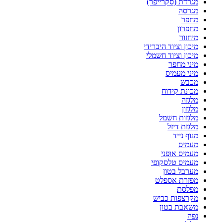
מגרדת (סקרייפר)
מגרסה
מחפר
מחפרון
מיחזור
מיכון וציוד היברידי
מיכון וציוד חשמלי
מיני מחפר
מיני מעמיס
מכבש
מכונת קידוח
מלגזה
מלגזון
מלגזות חשמל
מלגזת דיזל
מנוף נייד
מעמיס
מעמיס אופני
מעמיס טלסקופי
מערבל בטון
מפזרת אספלט
מפלסת
מקרצפות כביש
משאבת בטון
נפה