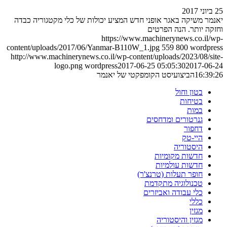
25 ביוני 2017
יאנמר משיקה באגר אופני חדש המציע יכולות של כלי מקטגוריה כבדה
וחזקה יותר. הנה הפרטים
https://www.machinerynews.co.il/wp-
content/uploads/2017/06/Yanmar-B110W_1.jpg
559
800
wordpress
http://www.machinerynews.co.il/wp-content/uploads/2023/08/site-
logo.png
wordpress
2017-06-25 05:05:30
2017-06-24
16:39:26
הביצועיסט הקומפקטי של יאנמר
בטון וחול
בטיחות
במות
גנרטורים ומדחסים
דחפור
היי-טק
היסטוריה
חדשות מקומיות
חדשות עולמיות
חופר תעלות (טרנצ'ר)
טכנולוגיה מתקדמת
כלי עבודה ואביזרים
כללי
מגזין
מגזין והיסטוריה