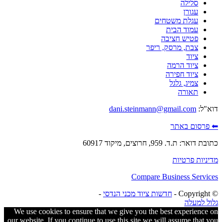
סלילה
עגורן
עגלת משטחים
עמוד הבית
פטיש חציבה
צבת, מרסק, ריפר
ציוד
ציוד הרמה
ציוד חפירה
צמיג, גלגל
תאורה
דוא"ל:
dani.steinmann@gmail.com
⬅ פרסום באתר
כתובת דואר: ת.ד. 959, חרוצים, מיקוד 60917
מדיניות פרטיות
Compare Business Services
© ‫Copyright -
חדשות ציוד מכני הנדסי
-
גלול למעלה
We use cookies to ensure that we give you the best experience on
our website. If you continue to use this site we will assume that you