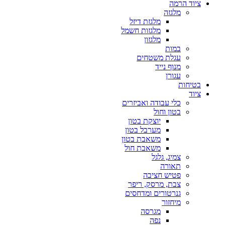
ציוד הרמה
מלגזה
מלגזת דיזל
מלגזות חשמל
מלגזון
במות
עגלת משטחים
מנוף נייד
עגורן
בטיחות
ציוד
כלי עבודה ואביזרים
בטון וחול
יוצקת בטון
מערבל בטון
משאבת בטון
משאבת חול
צמיג, גלגל
תאורה
פטיש חציבה
צבת, מרסק, ריפר
גנרטורים ומדחסים
מיחזור
מגרסה
נפה