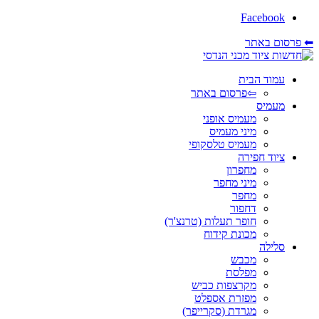
Facebook
⬅ פרסום באתר
עמוד הבית
⇦פרסום באתר
מעמיס
מעמיס אופני
מיני מעמיס
מעמיס טלסקופי
ציוד חפירה
מחפרון
מיני מחפר
מחפר
דחפור
חופר תעלות (טרנצ'ר)
מכונת קידוח
סלילה
מכבש
מפלסת
מקרצפות כביש
מפזרת אספלט
מגרדת (סקרייפר)