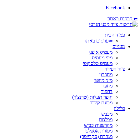
Facebook
⬅ פרסום באתר
עמוד הבית
⇦פרסום באתר
מעמיס
מעמיס אופני
מיני מעמיס
מעמיס טלסקופי
ציוד חפירה
מחפרון
מיני מחפר
מחפר
דחפור
חופר תעלות (טרנצ'ר)
מכונת קידוח
סלילה
מכבש
מפלסת
מקרצפות כביש
מפזרת אספלט
מגרדת (סקרייפר)