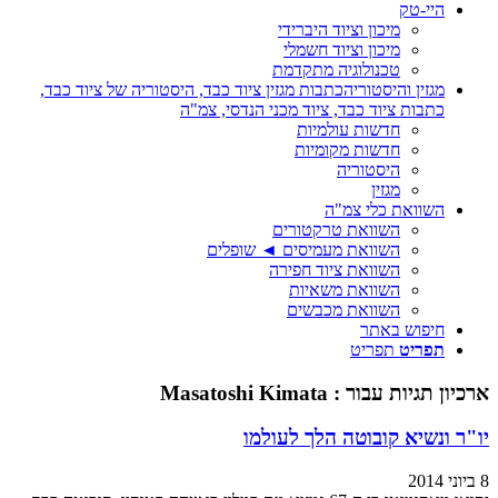
היי-טק
מיכון וציוד היברידי
מיכון וציוד חשמלי
טכנולוגיה מתקדמת
מגזין והיסטוריה
כתבות מגזין ציוד כבד, היסטוריה של ציוד כבד,
כתבות ציוד כבד, ציוד מכני הנדסי, צמ"ה
חדשות עולמיות
חדשות מקומיות
היסטוריה
מגזין
השוואת כלי צמ"ה
השוואת טרקטורים
השוואת מעמיסים ◄ שופלים
השוואת ציוד חפירה
השוואת משאיות
השוואת מכבשים
חיפוש באתר
תפריט
תפריט
ארכיון תגיות עבור :
Masatoshi Kimata
יו"ר ונשיא קובוטה הלך לעולמו
8 ביוני 2014