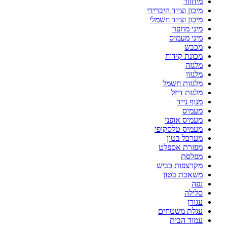
מיחזור
מיכון וציוד היברידי
מיכון וציוד חשמלי
מיני מחפר
מיני מעמיס
מכבש
מכונת קידוח
מלגזה
מלגזון
מלגזות חשמל
מלגזת דיזל
מנוף נייד
מעמיס
מעמיס אופני
מעמיס טלסקופי
מערבל בטון
מפזרת אספלט
מפלסת
מקרצפות כביש
משאבת בטון
נפה
סלילה
עגורן
עגלת משטחים
עמוד הבית