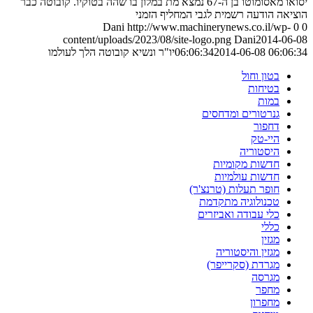
יסואו מאסומוטו בן ה-67 נמצא מת במלון בו שהה בטוקיו. קובוטה כבר
הוציאה הודעה רשמית לגבי המחליף הזמני
Dani
http://www.machinerynews.co.il/wp-
0
0
content/uploads/2023/08/site-logo.png
Dani
2014-06-08
2014-06-08 06:06:34
06:06:34
יו"ר ונשיא קובוטה הלך לעולמו
בטון וחול
בטיחות
במות
גנרטורים ומדחסים
דחפור
היי-טק
היסטוריה
חדשות מקומיות
חדשות עולמיות
חופר תעלות (טרנצ'ר)
טכנולוגיה מתקדמת
כלי עבודה ואביזרים
כללי
מגזין
מגזין והיסטוריה
מגרדת (סקרייפר)
מגרסה
מחפר
מחפרון