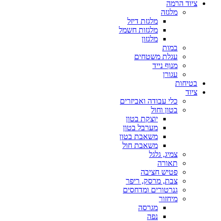
ציוד הרמה
מלגזה
מלגזת דיזל
מלגזות חשמל
מלגזון
במות
עגלת משטחים
מנוף נייד
עגורן
בטיחות
ציוד
כלי עבודה ואביזרים
בטון וחול
יוצקת בטון
מערבל בטון
משאבת בטון
משאבת חול
צמיג, גלגל
תאורה
פטיש חציבה
צבת, מרסק, ריפר
גנרטורים ומדחסים
מיחזור
מגרסה
נפה