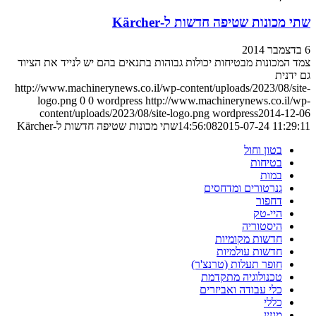
שתי מכונות שטיפה חדשות ל-Kärcher
6 בדצמבר 2014
צמד המכונות מבטיחות יכולות גבוהות בתנאים בהם יש לנייד את הציוד
גם ידנית
http://www.machinerynews.co.il/wp-content/uploads/2023/08/site-
logo.png
0
0
wordpress
http://www.machinerynews.co.il/wp-
content/uploads/2023/08/site-logo.png
wordpress
2014-12-06
2015-07-24 11:29:11
14:56:08
שתי מכונות שטיפה חדשות ל-Kärcher
בטון וחול
בטיחות
במות
גנרטורים ומדחסים
דחפור
היי-טק
היסטוריה
חדשות מקומיות
חדשות עולמיות
חופר תעלות (טרנצ'ר)
טכנולוגיה מתקדמת
כלי עבודה ואביזרים
כללי
מגזין