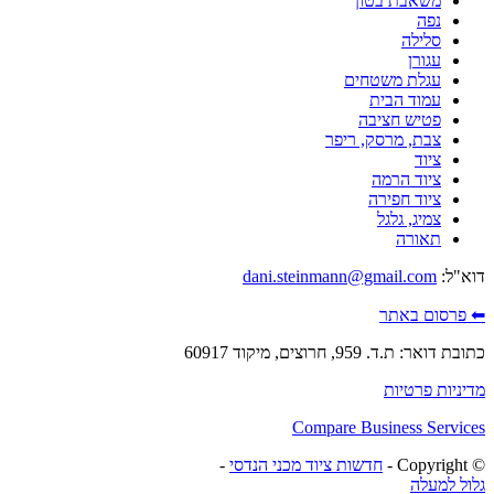
משאבת בטון
נפה
סלילה
עגורן
עגלת משטחים
עמוד הבית
פטיש חציבה
צבת, מרסק, ריפר
ציוד
ציוד הרמה
ציוד חפירה
צמיג, גלגל
תאורה
דוא"ל:
dani.steinmann@gmail.com
⬅ פרסום באתר
כתובת דואר: ת.ד. 959, חרוצים, מיקוד 60917
מדיניות פרטיות
Compare Business Services
© ‫Copyright -
חדשות ציוד מכני הנדסי
-
גלול למעלה