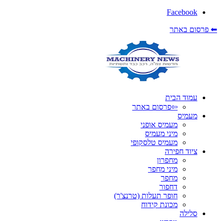
Facebook
⬅ פרסום באתר
עמוד הבית
⇦פרסום באתר
מעמיס
מעמיס אופני
מיני מעמיס
מעמיס טלסקופי
ציוד חפירה
מחפרון
מיני מחפר
מחפר
דחפור
חופר תעלות (טרנצ'ר)
מכונת קידוח
סלילה