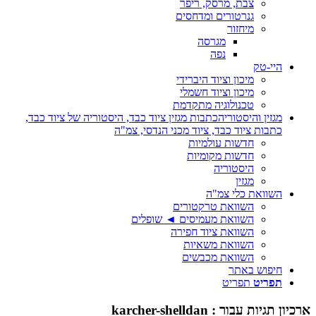
צבת, מרסק, ריפר
גנרטורים ומדחסים
מיחזור
מגרסה
נפה
היי-טק
מיכון וציוד היברידי
מיכון וציוד חשמלי
טכנולוגיה מתקדמת
מגזין והיסטוריה
כתבות מגזין ציוד כבד, היסטוריה של ציוד כבד,
כתבות ציוד כבד, ציוד מכני הנדסי, צמ"ה
חדשות עולמיות
חדשות מקומיות
היסטוריה
מגזין
השוואת כלי צמ"ה
השוואת טרקטורים
השוואת מעמיסים ◄ שופלים
השוואת ציוד חפירה
השוואת משאיות
השוואת מכבשים
חיפוש באתר
תפריט
תפריט
ארכיון תגיות עבור :
karcher-shelldan