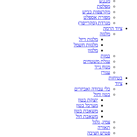
מכבש
מפלסת
מקרצפות כביש
מפזרת אספלט
מגרדת (סקרייפר)
ציוד הרמה
מלגזה
מלגזת דיזל
מלגזות חשמל
מלגזון
במות
עגלת משטחים
מנוף נייד
עגורן
בטיחות
ציוד
כלי עבודה ואביזרים
בטון וחול
יוצקת בטון
מערבל בטון
משאבת בטון
משאבת חול
צמיג, גלגל
תאורה
פטיש חציבה