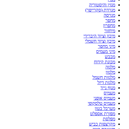
מגזין והיסטוריה
מגרדת (סקרייפר)
מגרסה
מחפר
מחפרון
מיחזור
מיכון וציוד היברידי
מיכון וציוד חשמלי
מיני מחפר
מיני מעמיס
מכבש
מכונת קידוח
מלגזה
מלגזון
מלגזות חשמל
מלגזת דיזל
מנוף נייד
מעמיס
מעמיס אופני
מעמיס טלסקופי
מערבל בטון
מפזרת אספלט
מפלסת
מקרצפות כביש