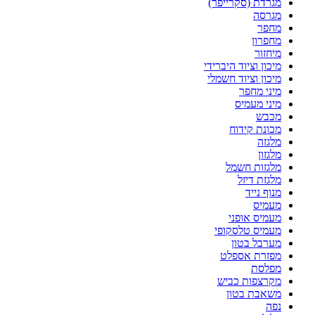
מגרדת (סקרייפר)
מגרסה
מחפר
מחפרון
מיחזור
מיכון וציוד היברידי
מיכון וציוד חשמלי
מיני מחפר
מיני מעמיס
מכבש
מכונת קידוח
מלגזה
מלגזון
מלגזות חשמל
מלגזת דיזל
מנוף נייד
מעמיס
מעמיס אופני
מעמיס טלסקופי
מערבל בטון
מפזרת אספלט
מפלסת
מקרצפות כביש
משאבת בטון
נפה