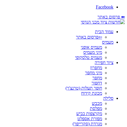
Facebook
⬅ פרסום באתר
עמוד הבית
⇦פרסום באתר
מעמיס
מעמיס אופני
מיני מעמיס
מעמיס טלסקופי
ציוד חפירה
מחפרון
מיני מחפר
מחפר
דחפור
חופר תעלות (טרנצ'ר)
מכונת קידוח
סלילה
מכבש
מפלסת
מקרצפות כביש
מפזרת אספלט
מגרדת (סקרייפר)