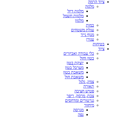
ציוד הרמה
מלגזה
מלגזת דיזל
מלגזות חשמל
מלגזון
במות
עגלת משטחים
מנוף נייד
עגורן
בטיחות
ציוד
כלי עבודה ואביזרים
בטון וחול
יוצקת בטון
מערבל בטון
משאבת בטון
משאבת חול
צמיג, גלגל
תאורה
פטיש חציבה
צבת, מרסק, ריפר
גנרטורים ומדחסים
מיחזור
מגרסה
נפה