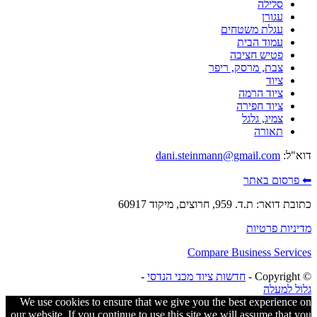
סלילה
עגורן
עגלת משטחים
עמוד הבית
פטיש חציבה
צבת, מרסק, ריפר
ציוד
ציוד הרמה
ציוד חפירה
צמיג, גלגל
תאורה
דוא"ל:
dani.steinmann@gmail.com
⬅ פרסום באתר
כתובת דואר: ת.ד. 959, חרוצים, מיקוד 60917
מדיניות פרטיות
Compare Business Services
© ‫Copyright -
חדשות ציוד מכני הנדסי
-
גלול למעלה
We use cookies to ensure that we give you the best experience on
our website. If you continue to use this site we will assume that you