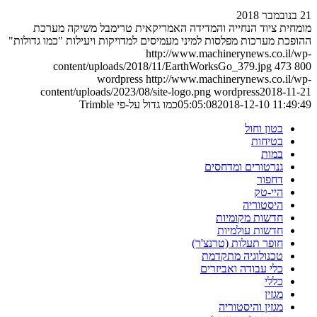
21 בנובמבר 2018
מומחית ציוד הנחייה והמדידה האמריקאית טרימבל משיקה מערכת
ההופכת מערכות מפלסות למיני מעמיסים למדויקות ויעילות "כמו גדולות"
http://www.machinerynews.co.il/wp-
content/uploads/2018/11/EarthWorksGo_379.jpg
473
800
wordpress
http://www.machinerynews.co.il/wp-
content/uploads/2023/08/site-logo.png
wordpress
2018-11-21
2018-12-10 11:49:49
05:05:08
כמו גדול על-פי Trimble
בטון וחול
בטיחות
במות
גנרטורים ומדחסים
דחפור
היי-טק
היסטוריה
חדשות מקומיות
חדשות עולמיות
חופר תעלות (טרנצ'ר)
טכנולוגיה מתקדמת
כלי עבודה ואביזרים
כללי
מגזין
מגזין והיסטוריה