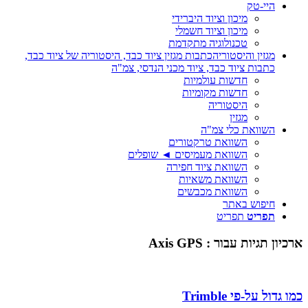
היי-טק
מיכון וציוד היברידי
מיכון וציוד חשמלי
טכנולוגיה מתקדמת
מגזין והיסטוריה
כתבות מגזין ציוד כבד, היסטוריה של ציוד כבד,
כתבות ציוד כבד, ציוד מכני הנדסי, צמ"ה
חדשות עולמיות
חדשות מקומיות
היסטוריה
מגזין
השוואת כלי צמ"ה
השוואת טרקטורים
השוואת מעמיסים ◄ שופלים
השוואת ציוד חפירה
השוואת משאיות
השוואת מכבשים
חיפוש באתר
תפריט
תפריט
ארכיון תגיות עבור :
Axis GPS
כמו גדול על-פי Trimble