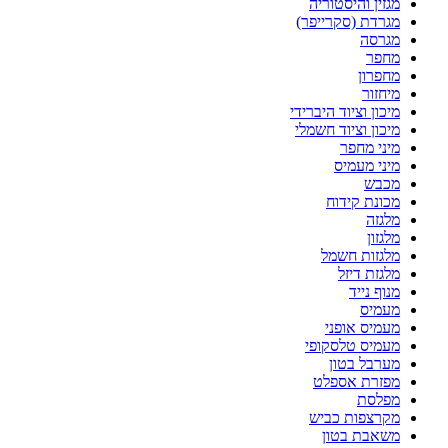
מגזין והיסטוריה
מגרדת (סקרייפר)
מגרסה
מחפר
מחפרון
מיחזור
מיכון וציוד היברידי
מיכון וציוד חשמלי
מיני מחפר
מיני מעמיס
מכבש
מכונת קידוח
מלגזה
מלגזון
מלגזות חשמל
מלגזת דיזל
מנוף נייד
מעמיס
מעמיס אופני
מעמיס טלסקופי
מערבל בטון
מפזרת אספלט
מפלסת
מקרצפות כביש
משאבת בטון