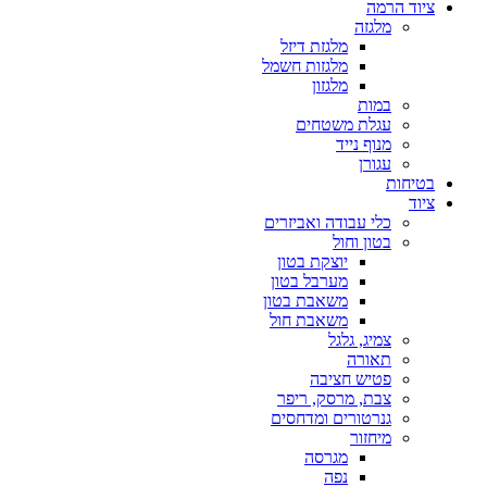
ציוד הרמה
מלגזה
מלגזת דיזל
מלגזות חשמל
מלגזון
במות
עגלת משטחים
מנוף נייד
עגורן
בטיחות
ציוד
כלי עבודה ואביזרים
בטון וחול
יוצקת בטון
מערבל בטון
משאבת בטון
משאבת חול
צמיג, גלגל
תאורה
פטיש חציבה
צבת, מרסק, ריפר
גנרטורים ומדחסים
מיחזור
מגרסה
נפה