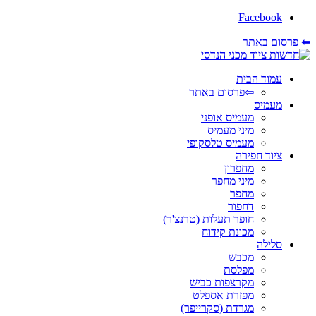
Facebook
⬅ פרסום באתר
עמוד הבית
⇦פרסום באתר
מעמיס
מעמיס אופני
מיני מעמיס
מעמיס טלסקופי
ציוד חפירה
מחפרון
מיני מחפר
מחפר
דחפור
חופר תעלות (טרנצ'ר)
מכונת קידוח
סלילה
מכבש
מפלסת
מקרצפות כביש
מפזרת אספלט
מגרדת (סקרייפר)