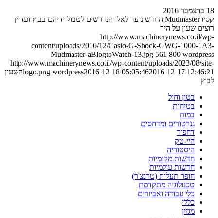
18 בדצמבר 2016
קסיו Mudmaster החדש נועד לאלו הנדרשים לטבול ידיהם בבוץ ועדיין
רוצים שעון על היד
http://www.machinerynews.co.il/wp-
content/uploads/2016/12/Casio-G-Shock-GWG-1000-1A3-
Mudmaster-aBlogtoWatch-13.jpg
561
800
wordpress
http://www.machinerynews.co.il/wp-content/uploads/2023/08/site-
2016-12-17 12:46:21
2016-12-18 05:05:46
wordpress
logo.png
השעון
לבוץ
בטון וחול
בטיחות
במות
גנרטורים ומדחסים
דחפור
היי-טק
היסטוריה
חדשות מקומיות
חדשות עולמיות
חופר תעלות (טרנצ'ר)
טכנולוגיה מתקדמת
כלי עבודה ואביזרים
כללי
מגזין