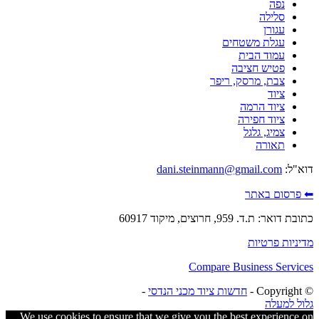
נפה
סלילה
עגורן
עגלת משטחים
עמוד הבית
פטיש חציבה
צבת, מרסק, ריפר
ציוד
ציוד הרמה
ציוד חפירה
צמיג, גלגל
תאורה
דוא"ל:
dani.steinmann@gmail.com
⬅ פרסום באתר
כתובת דואר: ת.ד. 959, חרוצים, מיקוד 60917
מדיניות פרטיות
Compare Business Services
© ‫Copyright -
חדשות ציוד מכני הנדסי
-
גלול למעלה
We use cookies to ensure that we give you the best experience on