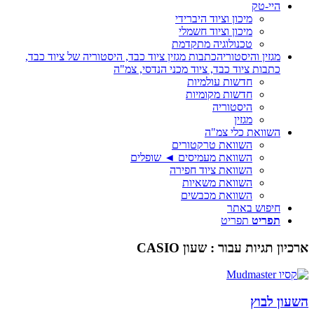
היי-טק
מיכון וציוד היברידי
מיכון וציוד חשמלי
טכנולוגיה מתקדמת
מגזין והיסטוריה
כתבות מגזין ציוד כבד, היסטוריה של ציוד כבד,
כתבות ציוד כבד, ציוד מכני הנדסי, צמ"ה
חדשות עולמיות
חדשות מקומיות
היסטוריה
מגזין
השוואת כלי צמ"ה
השוואת טרקטורים
השוואת מעמיסים ◄ שופלים
השוואת ציוד חפירה
השוואת משאיות
השוואת מכבשים
חיפוש באתר
תפריט
תפריט
ארכיון תגיות עבור :
שעון CASIO
השעון לבוץ