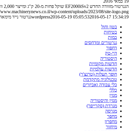
19 במאי 2016
הגנרטור-מזוודה החדש EF2000iSv2 שוקל פחות מ-20 ק"ג ומייצר 2,000 וואט היכן שאין חשמל זמין
//www.machinerynews.co.il/wp-content/uploads/2023/08/site-logo.png
2016-05-17 15:34:19
2016-05-19 05:05:53
wordpress
גנרטור נייד מימאה
בטון וחול
בטיחות
במות
גנרטורים ומדחסים
דחפור
היי-טק
היסטוריה
חדשות מקומיות
חדשות עולמיות
חופר תעלות (טרנצ'ר)
טכנולוגיה מתקדמת
כלי עבודה ואביזרים
כללי
מגזין
מגזין והיסטוריה
מגרדת (סקרייפר)
מגרסה
מחפר
מחפרון
מיחזור