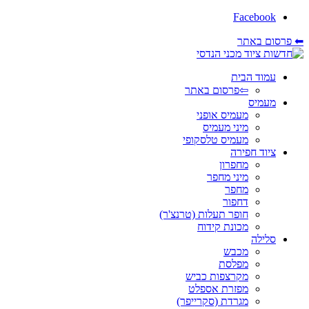
Facebook
⬅ פרסום באתר
עמוד הבית
⇦פרסום באתר
מעמיס
מעמיס אופני
מיני מעמיס
מעמיס טלסקופי
ציוד חפירה
מחפרון
מיני מחפר
מחפר
דחפור
חופר תעלות (טרנצ'ר)
מכונת קידוח
סלילה
מכבש
מפלסת
מקרצפות כביש
מפזרת אספלט
מגרדת (סקרייפר)