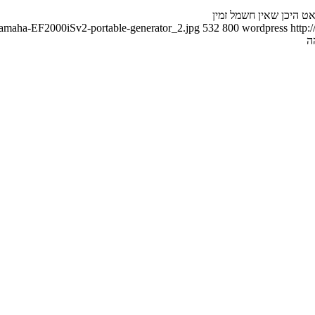
Yamaha-EF2000iSv2-portable-generator_2.jpg
532
800
wordpress
http:
ה