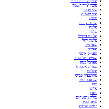
מיכון וציוד היברידי
מיכון וציוד חשמלי
מיני מחפר
מיני מעמיס
מכבש
מכונת קידוח
מלגזה
מלגזון
מלגזות חשמל
מלגזת דיזל
מנוף נייד
מעמיס
מעמיס אופני
מעמיס טלסקופי
מערבל בטון
מפזרת אספלט
מפלסת
מקרצפות כביש
משאבת בטון
נפה
סלילה
עגורן
עגלת משטחים
עמוד הבית
פטיש חציבה