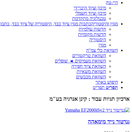
היי-טק
מיכון וציוד היברידי
מיכון וציוד חשמלי
טכנולוגיה מתקדמת
מגזין והיסטוריה
כתבות מגזין ציוד כבד, היסטוריה של ציוד כבד, כתבות
חדשות עולמיות
חדשות מקומיות
היסטוריה
מגזין
השוואת כלי צמ"ה
השוואת טרקטורים
השוואת מעמיסים ◄ שופלים
השוואת ציוד חפירה
השוואת משאיות
השוואת מכבשים
חיפוש באתר
תפריט
תפריט
ארכיון תגיות עבור :
קינן אנרגיה בע"מ
גנרטור נייד מימאהה