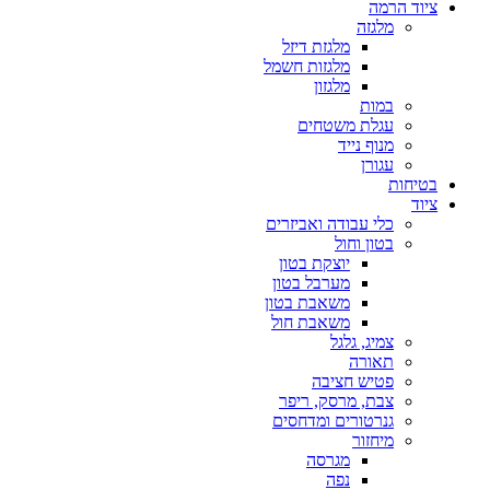
ציוד הרמה
מלגזה
מלגזת דיזל
מלגזות חשמל
מלגזון
במות
עגלת משטחים
מנוף נייד
עגורן
בטיחות
ציוד
כלי עבודה ואביזרים
בטון וחול
יוצקת בטון
מערבל בטון
משאבת בטון
משאבת חול
צמיג, גלגל
תאורה
פטיש חציבה
צבת, מרסק, ריפר
גנרטורים ומדחסים
מיחזור
מגרסה
נפה