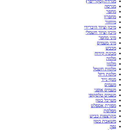
מגרדת (סקרייפר)
מגרסה
מחפר
מחפרון
מיחזור
מיכון וציוד היברידי
מיכון וציוד חשמלי
מיני מחפר
מיני מעמיס
מכבש
מכונת קידוח
מלגזה
מלגזון
מלגזות חשמל
מלגזת דיזל
מנוף נייד
מעמיס
מעמיס אופני
מעמיס טלסקופי
מערבל בטון
מפזרת אספלט
מפלסת
מקרצפות כביש
משאבת בטון
נפה