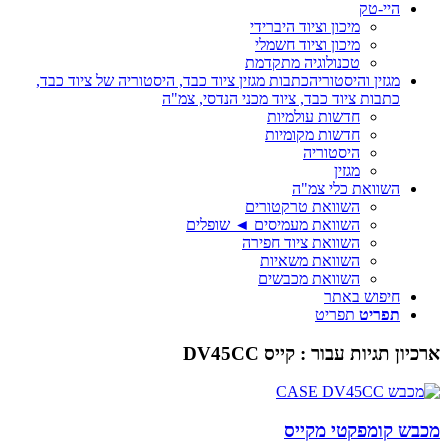
היי-טק
מיכון וציוד היברידי
מיכון וציוד חשמלי
טכנולוגיה מתקדמת
מגזין והיסטוריה
כתבות מגזין ציוד כבד, היסטוריה של ציוד כבד,
כתבות ציוד כבד, ציוד מכני הנדסי, צמ"ה
חדשות עולמיות
חדשות מקומיות
היסטוריה
מגזין
השוואת כלי צמ"ה
השוואת טרקטורים
השוואת מעמיסים ◄ שופלים
השוואת ציוד חפירה
השוואת משאיות
השוואת מכבשים
חיפוש באתר
תפריט
תפריט
ארכיון תגיות עבור :
קייס DV45CC
מכבש קומפקטי מקייס