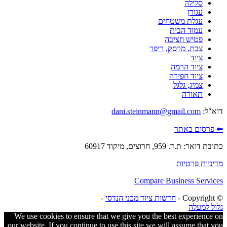
סלילה
עגורן
עגלת משטחים
עמוד הבית
פטיש חציבה
צבת, מרסק, ריפר
ציוד
ציוד הרמה
ציוד חפירה
צמיג, גלגל
תאורה
דוא"ל:
dani.steinmann@gmail.com
⬅ פרסום באתר
כתובת דואר: ת.ד. 959, חרוצים, מיקוד 60917
מדיניות פרטיות
Compare Business Services
© ‫Copyright -
חדשות ציוד מכני הנדסי
-
גלול למעלה
We use cookies to ensure that we give you the best experience on
our website. If you continue to use this site we will assume that you