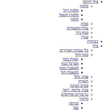
ציוד הרמה
מלגזה
מלגזת דיזל
מלגזות חשמל
מלגזון
במות
עגלת משטחים
מנוף נייד
עגורן
בטיחות
ציוד
כלי עבודה ואביזרים
בטון וחול
יוצקת בטון
מערבל בטון
משאבת בטון
משאבת חול
צמיג, גלגל
תאורה
פטיש חציבה
צבת, מרסק, ריפר
גנרטורים ומדחסים
מיחזור
מגרסה
נפה