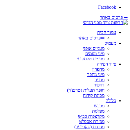
Facebook
⬅ פרסום באתר
עמוד הבית
⇦פרסום באתר
מעמיס
מעמיס אופני
מיני מעמיס
מעמיס טלסקופי
ציוד חפירה
מחפרון
מיני מחפר
מחפר
דחפור
חופר תעלות (טרנצ'ר)
מכונת קידוח
סלילה
מכבש
מפלסת
מקרצפות כביש
מפזרת אספלט
מגרדת (סקרייפר)