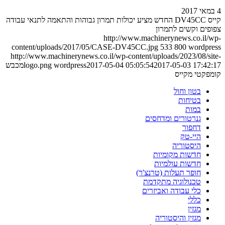
4 במאי 2017
קייס DV45CC החדש מציע יכולות תמרון גבוהות והתאמה לתנאי עבודה
צפופים וקשים לתמרון
http://www.machinerynews.co.il/wp-
content/uploads/2017/05/CASE-DV45CC.jpg
533
800
wordpress
http://www.machinerynews.co.il/wp-content/uploads/2023/08/site-
2017-05-03 17:42:17
2017-05-04 05:05:54
wordpress
logo.png
מכבש
קומפקטי מקייס
בטון וחול
בטיחות
במות
גנרטורים ומדחסים
דחפור
היי-טק
היסטוריה
חדשות מקומיות
חדשות עולמיות
חופר תעלות (טרנצ'ר)
טכנולוגיה מתקדמת
כלי עבודה ואביזרים
כללי
מגזין
מגזין והיסטוריה