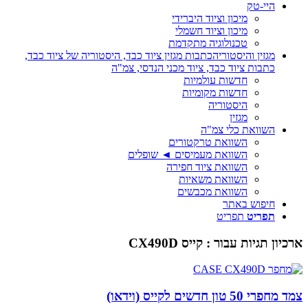
היי-טק
מיכון וציוד היברידי
מיכון וציוד חשמלי
טכנולוגיה מתקדמת
מגזין והיסטוריה
כתבות מגזין ציוד כבד, היסטוריה של ציוד כבד,
כתבות ציוד כבד, ציוד מכני הנדסי, צמ"ה
חדשות עולמיות
חדשות מקומיות
היסטוריה
מגזין
השוואת כלי צמ"ה
השוואת טרקטורים
השוואת מעמיסים ◄ שופלים
השוואת ציוד חפירה
השוואת משאיות
השוואת מכבשים
חיפוש באתר
תפריט
תפריט
ארכיון תגיות עבור :
קייס CX490D
צמד מחפרי 50 טון חדשים לקייס (וידאו)