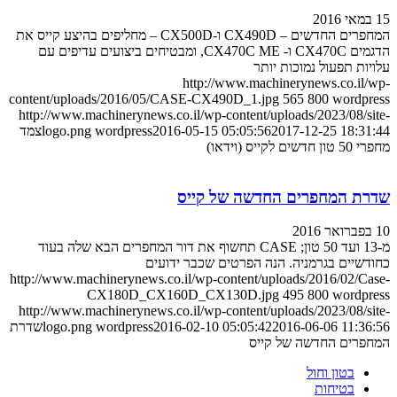
15 במאי 2016
המחפרים החדשים – CX490D ו-CX500D – מחליפים בהיצע קייס את
הדגמים CX470C ו- CX470C ME, ומבטיחים ביצועים עדיפים עם
עלויות תפעול נמוכות יותר
http://www.machinerynews.co.il/wp-
content/uploads/2016/05/CASE-CX490D_1.jpg
565
800
wordpress
http://www.machinerynews.co.il/wp-content/uploads/2023/08/site-
2017-12-25 18:31:44
2016-05-15 05:05:56
wordpress
logo.png
צמד
מחפרי 50 טון חדשים לקייס (וידאו)
שדרת המחפרים החדשה של קייס
10 בפברואר 2016
מ-13 ועד 50 טון; CASE תחשוף את דור המחפרים הבא שלה בעוד
כחודשיים בגרמניה. הנה הפרטים שכבר ידועים
http://www.machinerynews.co.il/wp-content/uploads/2016/02/Case-
CX180D_CX160D_CX130D.jpg
495
800
wordpress
http://www.machinerynews.co.il/wp-content/uploads/2023/08/site-
2016-06-06 11:36:56
2016-02-10 05:05:42
wordpress
logo.png
שדרת
המחפרים החדשה של קייס
בטון וחול
בטיחות