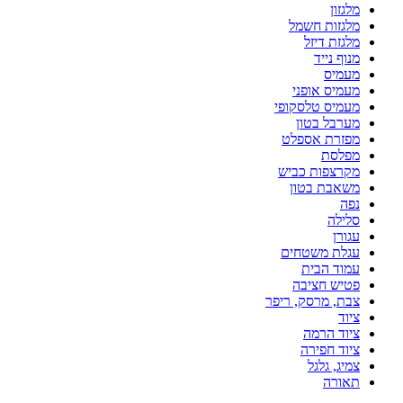
מלגזון
מלגזות חשמל
מלגזת דיזל
מנוף נייד
מעמיס
מעמיס אופני
מעמיס טלסקופי
מערבל בטון
מפזרת אספלט
מפלסת
מקרצפות כביש
משאבת בטון
נפה
סלילה
עגורן
עגלת משטחים
עמוד הבית
פטיש חציבה
צבת, מרסק, ריפר
ציוד
ציוד הרמה
ציוד חפירה
צמיג, גלגל
תאורה