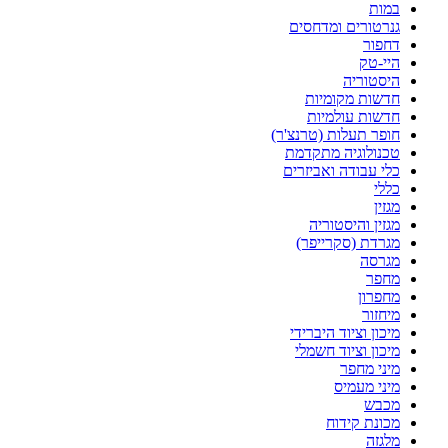
במות
גנרטורים ומדחסים
דחפור
היי-טק
היסטוריה
חדשות מקומיות
חדשות עולמיות
חופר תעלות (טרנצ'ר)
טכנולוגיה מתקדמת
כלי עבודה ואביזרים
כללי
מגזין
מגזין והיסטוריה
מגרדת (סקרייפר)
מגרסה
מחפר
מחפרון
מיחזור
מיכון וציוד היברידי
מיכון וציוד חשמלי
מיני מחפר
מיני מעמיס
מכבש
מכונת קידוח
מלגזה