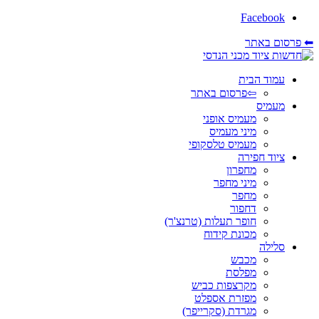
Facebook
⬅ פרסום באתר
עמוד הבית
⇦פרסום באתר
מעמיס
מעמיס אופני
מיני מעמיס
מעמיס טלסקופי
ציוד חפירה
מחפרון
מיני מחפר
מחפר
דחפור
חופר תעלות (טרנצ'ר)
מכונת קידוח
סלילה
מכבש
מפלסת
מקרצפות כביש
מפזרת אספלט
מגרדת (סקרייפר)