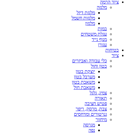
ציוד הרמה
מלגזה
מלגזת דיזל
מלגזות חשמל
מלגזון
במות
עגלת משטחים
מנוף נייד
עגורן
בטיחות
ציוד
כלי עבודה ואביזרים
בטון וחול
יוצקת בטון
מערבל בטון
משאבת בטון
משאבת חול
צמיג, גלגל
תאורה
פטיש חציבה
צבת, מרסק, ריפר
גנרטורים ומדחסים
מיחזור
מגרסה
נפה