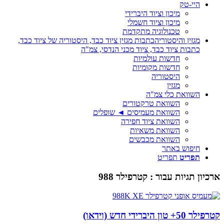
היי-טק
מיכון וציוד היברידי
מיכון וציוד חשמלי
טכנולוגיה מתקדמת
מגזין והיסטוריה
כתבות מגזין ציוד כבד, היסטוריה של ציוד כבד,
כתבות ציוד כבד, ציוד מכני הנדסי, צמ"ה
חדשות עולמיות
חדשות מקומיות
היסטוריה
מגזין
השוואת כלי צמ"ה
השוואת טרקטורים
השוואת מעמיסים ◄ שופלים
השוואת ציוד חפירה
השוואת משאיות
השוואת מכבשים
חיפוש באתר
תפריט
תפריט
ארכיון תגיות עבור :
קטרפילר 988
קטרפילר 50+ טון היברידי חדש (וידאו)