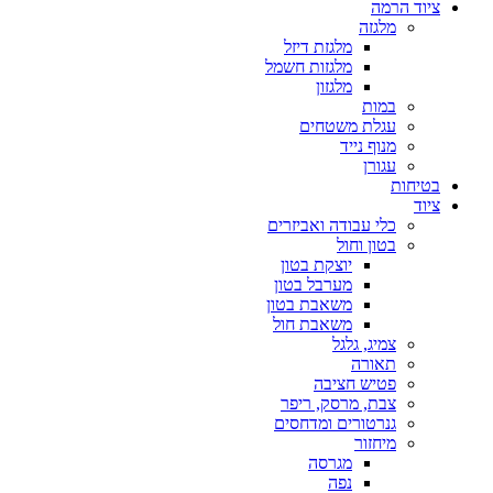
ציוד הרמה
מלגזה
מלגזת דיזל
מלגזות חשמל
מלגזון
במות
עגלת משטחים
מנוף נייד
עגורן
בטיחות
ציוד
כלי עבודה ואביזרים
בטון וחול
יוצקת בטון
מערבל בטון
משאבת בטון
משאבת חול
צמיג, גלגל
תאורה
פטיש חציבה
צבת, מרסק, ריפר
גנרטורים ומדחסים
מיחזור
מגרסה
נפה