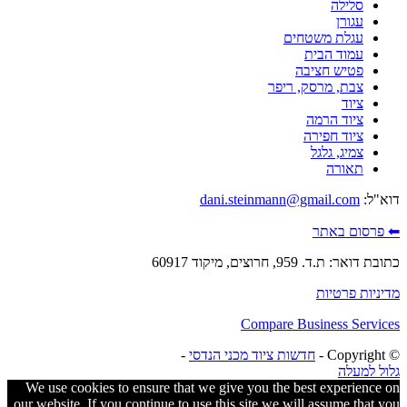
סלילה
עגורן
עגלת משטחים
עמוד הבית
פטיש חציבה
צבת, מרסק, ריפר
ציוד
ציוד הרמה
ציוד חפירה
צמיג, גלגל
תאורה
דוא"ל:
dani.steinmann@gmail.com
⬅ פרסום באתר
כתובת דואר: ת.ד. 959, חרוצים, מיקוד 60917
מדיניות פרטיות
Compare Business Services
© ‫Copyright -
חדשות ציוד מכני הנדסי
-
גלול למעלה
We use cookies to ensure that we give you the best experience on
our website. If you continue to use this site we will assume that you