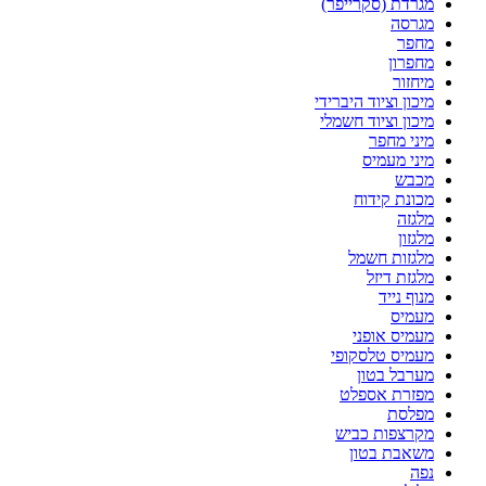
מגרדת (סקרייפר)
מגרסה
מחפר
מחפרון
מיחזור
מיכון וציוד היברידי
מיכון וציוד חשמלי
מיני מחפר
מיני מעמיס
מכבש
מכונת קידוח
מלגזה
מלגזון
מלגזות חשמל
מלגזת דיזל
מנוף נייד
מעמיס
מעמיס אופני
מעמיס טלסקופי
מערבל בטון
מפזרת אספלט
מפלסת
מקרצפות כביש
משאבת בטון
נפה