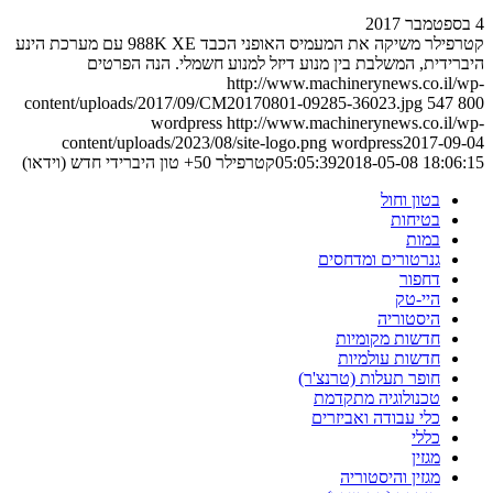
4 בספטמבר 2017
קטרפילר משיקה את המעמיס האופני הכבד 988K XE עם מערכת הינע
היברידית, המשלבת בין מנוע דיזל למנוע חשמלי. הנה הפרטים
http://www.machinerynews.co.il/wp-
content/uploads/2017/09/CM20170801-09285-36023.jpg
547
800
wordpress
http://www.machinerynews.co.il/wp-
content/uploads/2023/08/site-logo.png
wordpress
2017-09-04
2018-05-08 18:06:15
05:05:39
קטרפילר 50+ טון היברידי חדש (וידאו)
בטון וחול
בטיחות
במות
גנרטורים ומדחסים
דחפור
היי-טק
היסטוריה
חדשות מקומיות
חדשות עולמיות
חופר תעלות (טרנצ'ר)
טכנולוגיה מתקדמת
כלי עבודה ואביזרים
כללי
מגזין
מגזין והיסטוריה