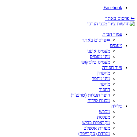
Facebook
⬅ פרסום באתר
עמוד הבית
⇦פרסום באתר
מעמיס
מעמיס אופני
מיני מעמיס
מעמיס טלסקופי
ציוד חפירה
מחפרון
מיני מחפר
מחפר
דחפור
חופר תעלות (טרנצ'ר)
מכונת קידוח
סלילה
מכבש
מפלסת
מקרצפות כביש
מפזרת אספלט
מגרדת (סקרייפר)