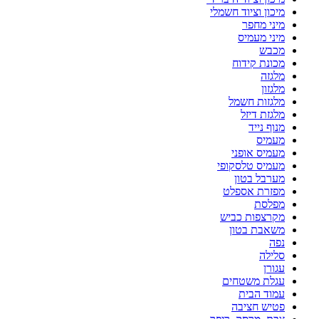
מיכון וציוד חשמלי
מיני מחפר
מיני מעמיס
מכבש
מכונת קידוח
מלגזה
מלגזון
מלגזות חשמל
מלגזת דיזל
מנוף נייד
מעמיס
מעמיס אופני
מעמיס טלסקופי
מערבל בטון
מפזרת אספלט
מפלסת
מקרצפות כביש
משאבת בטון
נפה
סלילה
עגורן
עגלת משטחים
עמוד הבית
פטיש חציבה