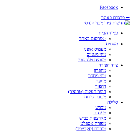
Facebook
⬅ פרסום באתר
עמוד הבית
⇦פרסום באתר
מעמיס
מעמיס אופני
מיני מעמיס
מעמיס טלסקופי
ציוד חפירה
מחפרון
מיני מחפר
מחפר
דחפור
חופר תעלות (טרנצ'ר)
מכונת קידוח
סלילה
מכבש
מפלסת
מקרצפות כביש
מפזרת אספלט
מגרדת (סקרייפר)