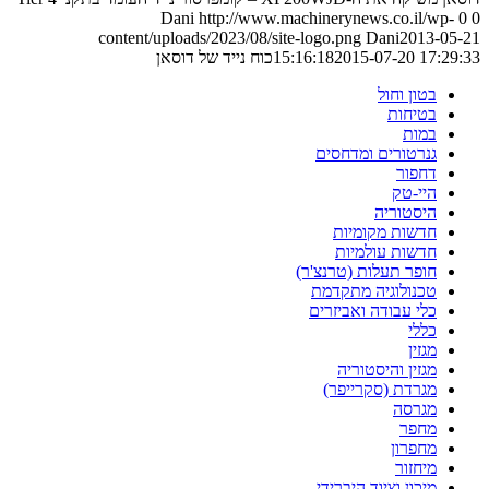
Dani
http://www.machinerynews.co.il/wp-
0
0
content/uploads/2023/08/site-logo.png
Dani
2013-05-21
2015-07-20 17:29:33
15:16:18
כוח נייד של דוסאן
בטון וחול
בטיחות
במות
גנרטורים ומדחסים
דחפור
היי-טק
היסטוריה
חדשות מקומיות
חדשות עולמיות
חופר תעלות (טרנצ'ר)
טכנולוגיה מתקדמת
כלי עבודה ואביזרים
כללי
מגזין
מגזין והיסטוריה
מגרדת (סקרייפר)
מגרסה
מחפר
מחפרון
מיחזור
מיכון וציוד היברידי