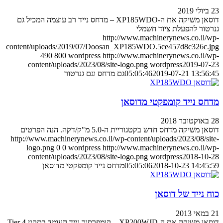
23 ביולי 2019
דוסאן משיקה את ה-XP185WDO – מדחס נייד רב עוצמה המכיל גם
גנרטור להפעלת ציוד חשמלי
http://www.machinerynews.co.il/wp-
content/uploads/2019/07/Doosan_XP185WDO.5ce457d8c326c.jpg
490
800
wordpress
http://www.machinerynews.co.il/wp-
content/uploads/2023/08/site-logo.png
wordpress
2019-07-23
2019-07-21 13:56:45
05:05:46
גם מדחס וגם גנרטור
מדחס נייד קומפקטי מדוסאן
28 באוקטובר 2018
דוסאן משיקה מדחס חדש בקטגוריית ה-5.0 מ"ק/דקה. הנה הפרטים
http://www.machinerynews.co.il/wp-content/uploads/2023/08/site-
logo.png
0
0
wordpress
http://www.machinerynews.co.il/wp-
content/uploads/2023/08/site-logo.png
wordpress
2018-10-28
2018-10-23 14:45:59
05:05:06
מדחס נייד קומפקטי מדוסאן
כוח נייד של דוסאן
21 במאי 2013
דוסאן משיקה את ה-XP200WJD – קומפרסור נייד העומד בתקני Tier 4