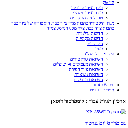
היי-טק
מיכון וציוד היברידי
מיכון וציוד חשמלי
טכנולוגיה מתקדמת
מגזין והיסטוריה
כתבות מגזין ציוד כבד, היסטוריה של ציוד כבד,
כתבות ציוד כבד, ציוד מכני הנדסי, צמ"ה
חדשות עולמיות
חדשות מקומיות
היסטוריה
מגזין
השוואת כלי צמ"ה
השוואת טרקטורים
השוואת מעמיסים ◄ שופלים
השוואת ציוד חפירה
השוואת משאיות
השוואת מכבשים
חיפוש באתר
תפריט
תפריט
ארכיון תגיות עבור :
קומפרסור דוסאן
גם מדחס וגם גנרטור