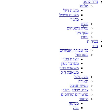
ציוד הרמה
מלגזה
מלגזת דיזל
מלגזות חשמל
מלגזון
במות
עגלת משטחים
מנוף נייד
עגורן
בטיחות
ציוד
כלי עבודה ואביזרים
בטון וחול
יוצקת בטון
מערבל בטון
משאבת בטון
משאבת חול
צמיג, גלגל
תאורה
פטיש חציבה
צבת, מרסק, ריפר
גנרטורים ומדחסים
מיחזור
מגרסה
נפה