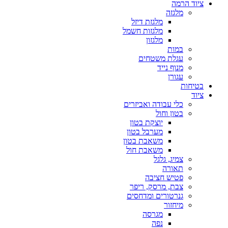
ציוד הרמה
מלגזה
מלגזת דיזל
מלגזות חשמל
מלגזון
במות
עגלת משטחים
מנוף נייד
עגורן
בטיחות
ציוד
כלי עבודה ואביזרים
בטון וחול
יוצקת בטון
מערבל בטון
משאבת בטון
משאבת חול
צמיג, גלגל
תאורה
פטיש חציבה
צבת, מרסק, ריפר
גנרטורים ומדחסים
מיחזור
מגרסה
נפה