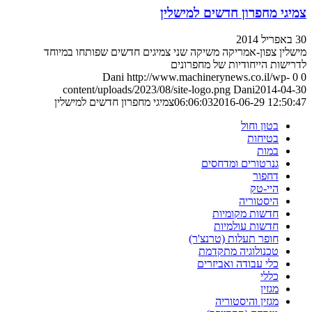
צמיגי מחפרון חדשים למישלין
30 באפריל 2014
מישלין צפון-אמריקה משיקה שני צמיגים חדשים שפותחו במיוחד
לדרישות הייחודיות של מחפרונים
Dani
http://www.machinerynews.co.il/wp-
0
0
content/uploads/2023/08/site-logo.png
Dani
2014-04-30
2016-06-29 12:50:47
06:06:03
צמיגי מחפרון חדשים למישלין
בטון וחול
בטיחות
במות
גנרטורים ומדחסים
דחפור
היי-טק
היסטוריה
חדשות מקומיות
חדשות עולמיות
חופר תעלות (טרנצ'ר)
טכנולוגיה מתקדמת
כלי עבודה ואביזרים
כללי
מגזין
מגזין והיסטוריה