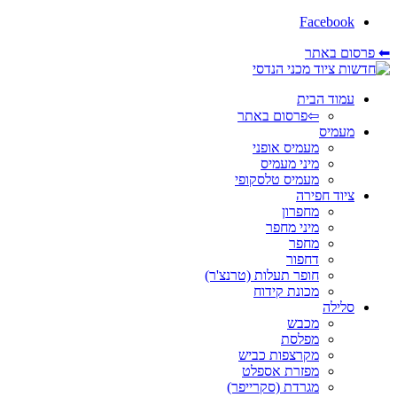
Facebook
⬅ פרסום באתר
עמוד הבית
⇦פרסום באתר
מעמיס
מעמיס אופני
מיני מעמיס
מעמיס טלסקופי
ציוד חפירה
מחפרון
מיני מחפר
מחפר
דחפור
חופר תעלות (טרנצ'ר)
מכונת קידוח
סלילה
מכבש
מפלסת
מקרצפות כביש
מפזרת אספלט
מגרדת (סקרייפר)