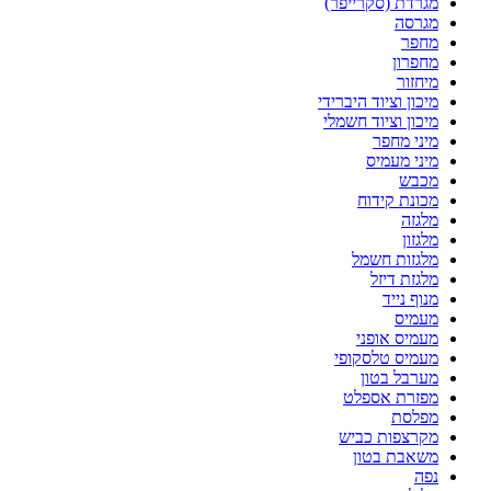
מגרדת (סקרייפר)
מגרסה
מחפר
מחפרון
מיחזור
מיכון וציוד היברידי
מיכון וציוד חשמלי
מיני מחפר
מיני מעמיס
מכבש
מכונת קידוח
מלגזה
מלגזון
מלגזות חשמל
מלגזת דיזל
מנוף נייד
מעמיס
מעמיס אופני
מעמיס טלסקופי
מערבל בטון
מפזרת אספלט
מפלסת
מקרצפות כביש
משאבת בטון
נפה