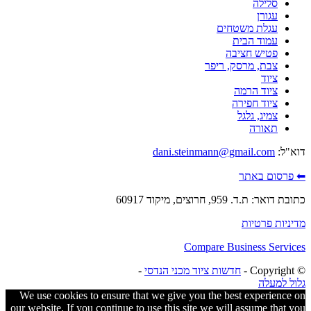
סלילה
עגורן
עגלת משטחים
עמוד הבית
פטיש חציבה
צבת, מרסק, ריפר
ציוד
ציוד הרמה
ציוד חפירה
צמיג, גלגל
תאורה
דוא"ל:
dani.steinmann@gmail.com
⬅ פרסום באתר
כתובת דואר: ת.ד. 959, חרוצים, מיקוד 60917
מדיניות פרטיות
Compare Business Services
© ‫Copyright -
חדשות ציוד מכני הנדסי
-
גלול למעלה
We use cookies to ensure that we give you the best experience on
our website. If you continue to use this site we will assume that you