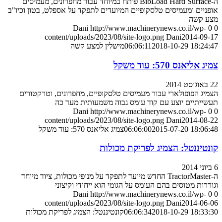
ה-BibLoad Hard Surface פותח במיוחד עבור מחפרונים, מעמיסים
אופניים ומעמיסים טלסקופיים המיועדים לתפקד על אספלט, בטון וכיו"ב
מצע קשה
Dani
http://www.machinerynews.co.il/wp-
0
0
content/uploads/2023/08/site-logo.png
Dani
2014-09-17
2018-10-29 18:24:47
06:06:11
מישלין למצע קשה
צמיג אליאנס 570: עוד משקל
22 באוגוסט 2014
הצמיג הפופולארי עבור מעמיסים טלסקופיים, מחפרונים, וטרקטורים
תעשייתיים יוצע עם קוד עומס גבוה משמעותית מעד כה
Dani
http://www.machinerynews.co.il/wp-
0
0
content/uploads/2023/08/site-logo.png
Dani
2014-08-22
2015-07-20 18:06:48
06:06:00
צמיג אליאנס 570: עוד משקל
קונטיננטל: הצמיג לפריקת מכולות
6 ביוני 2014
ה-TractorMaster החדש מיועד לתפקד על מנופי מכולות, ציוד מיוחד
וגוררות מטוסים בהם העומס על הגומי הוא ייחודי וקיצוני
Dani
http://www.machinerynews.co.il/wp-
0
0
content/uploads/2023/08/site-logo.png
Dani
2014-06-06
2018-10-29 18:33:30
06:06:34
קונטיננטל: הצמיג לפריקת מכולות