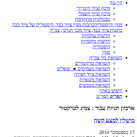
היי-טק
מיכון וציוד היברידי
מיכון וציוד חשמלי
טכנולוגיה מתקדמת
מגזין והיסטוריה
כתבות מגזין ציוד כבד, היסטוריה של ציוד כבד,
כתבות ציוד כבד, ציוד מכני הנדסי, צמ"ה
חדשות עולמיות
חדשות מקומיות
היסטוריה
מגזין
השוואת כלי צמ"ה
השוואת טרקטורים
השוואת מעמיסים ◄ שופלים
השוואת ציוד חפירה
השוואת משאיות
השוואת מכבשים
חיפוש באתר
תפריט
תפריט
ארכיון תגיות עבור :
צמיג לטרקטור
מישלין למצע קשה
17 בספטמבר 2014