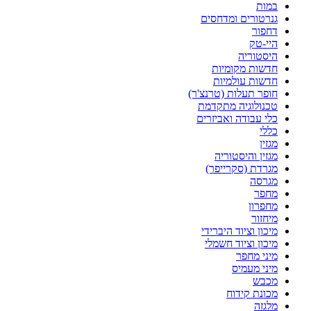
במות
גנרטורים ומדחסים
דחפור
היי-טק
היסטוריה
חדשות מקומיות
חדשות עולמיות
חופר תעלות (טרנצ'ר)
טכנולוגיה מתקדמת
כלי עבודה ואביזרים
כללי
מגזין
מגזין והיסטוריה
מגרדת (סקרייפר)
מגרסה
מחפר
מחפרון
מיחזור
מיכון וציוד היברידי
מיכון וציוד חשמלי
מיני מחפר
מיני מעמיס
מכבש
מכונת קידוח
מלגזה