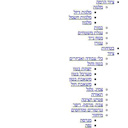
ציוד הרמה
מלגזה
מלגזת דיזל
מלגזות חשמל
מלגזון
במות
עגלת משטחים
מנוף נייד
עגורן
בטיחות
ציוד
כלי עבודה ואביזרים
בטון וחול
יוצקת בטון
מערבל בטון
משאבת בטון
משאבת חול
צמיג, גלגל
תאורה
פטיש חציבה
צבת, מרסק, ריפר
גנרטורים ומדחסים
מיחזור
מגרסה
נפה