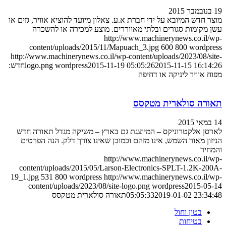
19 בנובמבר 2015
מוצר חדש המיובא על ידי חברת א.ע. צאלון מיועד להוציא אוויר, גזים או
עשן מקומות סגורים ובלתי מאווררים. מוצע למכירה או להשכרה
http://www.machinerynews.co.il/wp-
content/uploads/2015/11/Mapuach_3.jpg
600
800
wordpress
http://www.machinerynews.co.il/wp-content/uploads/2023/08/site-
2015-11-15 16:14:26
2015-11-19 05:05:26
wordpress
logo.png
חדש:
מפוח אוויר ליניקה או דחיפה
תאורה סולארית מטקסס
14 במאי 2015
לארסן אלקטרוניקס – המיוצגת גם בארץ – משיקה מגדל תאורה חדש
הניזון מאור השמש, אינו מזהם וכמובן שאינו צורך דלק. הנה הפרטים
והמחיר
http://www.machinerynews.co.il/wp-
content/uploads/2015/05/Larson-Electronics-SPLT-1.2K-200A-
19_1.jpg
531
800
wordpress
http://www.machinerynews.co.il/wp-
content/uploads/2023/08/site-logo.png
wordpress
2015-05-14
2019-01-02 23:34:48
05:05:33
תאורה סולארית מטקסס
בטון וחול
בטיחות