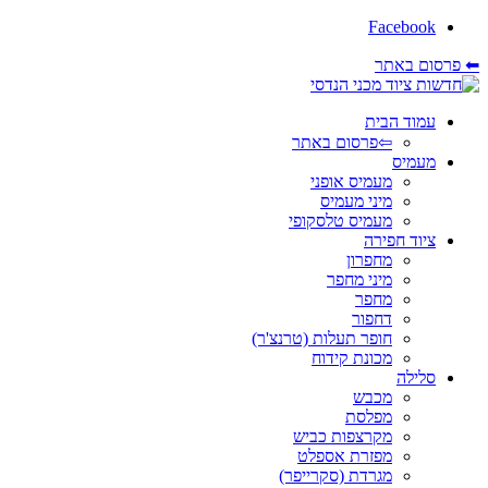
Facebook
⬅ פרסום באתר
עמוד הבית
⇦פרסום באתר
מעמיס
מעמיס אופני
מיני מעמיס
מעמיס טלסקופי
ציוד חפירה
מחפרון
מיני מחפר
מחפר
דחפור
חופר תעלות (טרנצ'ר)
מכונת קידוח
סלילה
מכבש
מפלסת
מקרצפות כביש
מפזרת אספלט
מגרדת (סקרייפר)