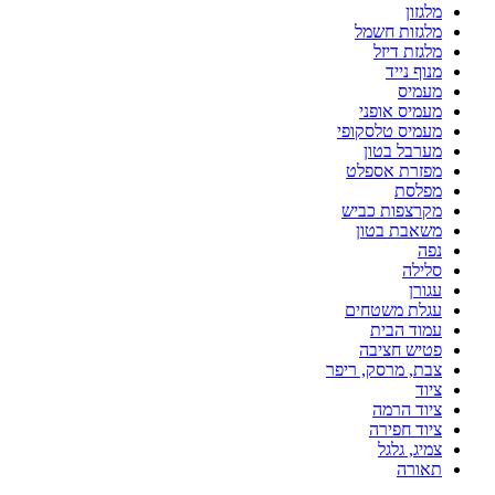
מלגזון
מלגזות חשמל
מלגזת דיזל
מנוף נייד
מעמיס
מעמיס אופני
מעמיס טלסקופי
מערבל בטון
מפזרת אספלט
מפלסת
מקרצפות כביש
משאבת בטון
נפה
סלילה
עגורן
עגלת משטחים
עמוד הבית
פטיש חציבה
צבת, מרסק, ריפר
ציוד
ציוד הרמה
ציוד חפירה
צמיג, גלגל
תאורה