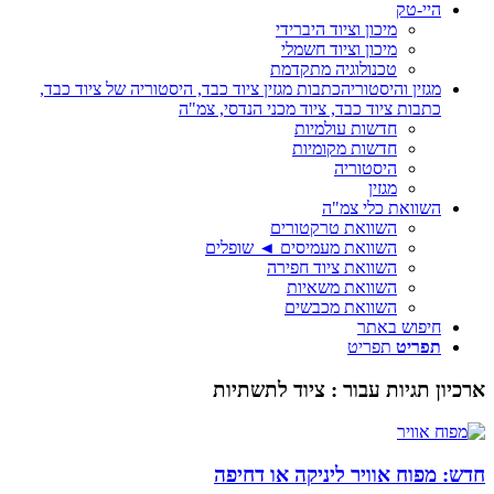
היי-טק
מיכון וציוד היברידי
מיכון וציוד חשמלי
טכנולוגיה מתקדמת
מגזין והיסטוריה
כתבות מגזין ציוד כבד, היסטוריה של ציוד כבד,
כתבות ציוד כבד, ציוד מכני הנדסי, צמ"ה
חדשות עולמיות
חדשות מקומיות
היסטוריה
מגזין
השוואת כלי צמ"ה
השוואת טרקטורים
השוואת מעמיסים ◄ שופלים
השוואת ציוד חפירה
השוואת משאיות
השוואת מכבשים
חיפוש באתר
תפריט
תפריט
ארכיון תגיות עבור :
ציוד לתשתיות
חדש: מפוח אוויר ליניקה או דחיפה