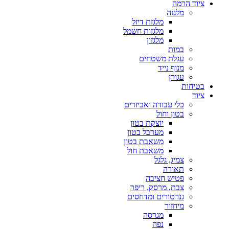
ציוד הרמה
מלגזה
מלגזת דיזל
מלגזות חשמל
מלגזון
במות
עגלת משטחים
מנוף נייד
עגורן
בטיחות
ציוד
כלי עבודה ואביזרים
בטון וחול
יוצקת בטון
מערבל בטון
משאבת בטון
משאבת חול
צמיג, גלגל
תאורה
פטיש חציבה
צבת, מרסק, ריפר
גנרטורים ומדחסים
מיחזור
מגרסה
נפה