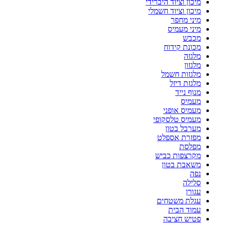
מיכון וציוד היברידי
מיכון וציוד חשמלי
מיני מחפר
מיני מעמיס
מכבש
מכונת קידוח
מלגזה
מלגזון
מלגזות חשמל
מלגזת דיזל
מנוף נייד
מעמיס
מעמיס אופני
מעמיס טלסקופי
מערבל בטון
מפזרת אספלט
מפלסת
מקרצפות כביש
משאבת בטון
נפה
סלילה
עגורן
עגלת משטחים
עמוד הבית
פטיש חציבה