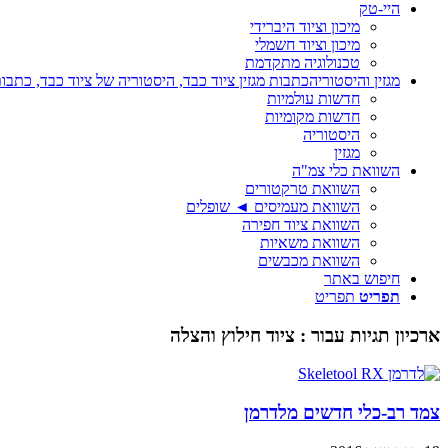
היי-טק
מיכון וציוד היברידי
מיכון וציוד חשמלי
טכנולוגיה מתקדמת
מגזין והיסטוריה
כתבות מגזין ציוד כבד, היסטוריה של ציוד כבד, כתבות
חדשות עולמיות
חדשות מקומיות
היסטוריה
מגזין
השוואת כלי צמ"ה
השוואת טרקטורים
השוואת מעמיסים ◄ שופלים
השוואת ציוד חפירה
השוואת משאיות
השוואת מכבשים
חיפוש באתר
תפריט
תפריט
ארכיון תגיות עבור :
ציוד חילוץ והצלה
צמד רב-כלי חדשים מלדרמן