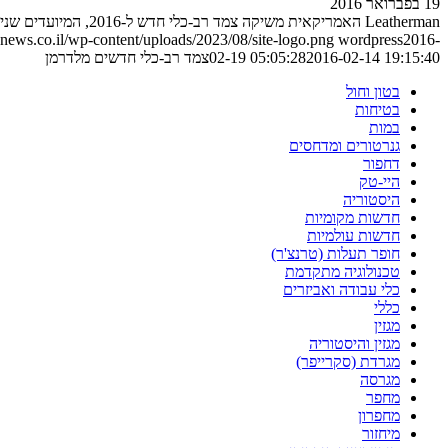
19 בפברואר 2016
Leatherman האמריקאית משיקה צמד רב-כלי חדש ל-2016, המיועדים שניהם בראש ובראשונה לעזור במצבי חירום
ews.co.il/wp-content/uploads/2023/08/site-logo.png
wordpress
2016-
2016-02-14 19:15:40
02-19 05:05:28
צמד רב-כלי חדשים מלדרמן
בטון וחול
בטיחות
במות
גנרטורים ומדחסים
דחפור
היי-טק
היסטוריה
חדשות מקומיות
חדשות עולמיות
חופר תעלות (טרנצ'ר)
טכנולוגיה מתקדמת
כלי עבודה ואביזרים
כללי
מגזין
מגזין והיסטוריה
מגרדת (סקרייפר)
מגרסה
מחפר
מחפרון
מיחזור