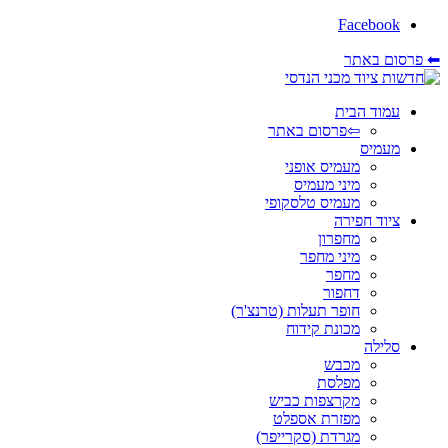
Facebook
⬅ פרסום באתר
עמוד הבית
⇦פרסום באתר
מעמיס
מעמיס אופני
מיני מעמיס
מעמיס טלסקופי
ציוד חפירה
מחפרון
מיני מחפר
מחפר
דחפור
חופר תעלות (טרנצ'ר)
מכונת קידוח
סלילה
מכבש
מפלסת
מקרצפות כביש
מפזרת אספלט
מגרדת (סקרייפר)