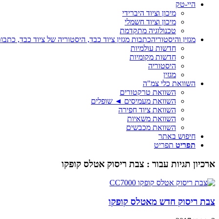
היי-טק
מיכון וציוד היברידי
מיכון וציוד חשמלי
טכנולוגיה מתקדמת
מגזין והיסטוריה
כתבות מגזין ציוד כבד, היסטוריה של ציוד כבד, כתבות
חדשות עולמיות
חדשות מקומיות
היסטוריה
מגזין
השוואת כלי צמ"ה
השוואת טרקטורים
השוואת מעמיסים ◄ שופלים
השוואת ציוד חפירה
השוואת משאיות
השוואת מכבשים
חיפוש באתר
תפריט
תפריט
ארכיון תגיות עבור :
צבת ריסוק אטלס קופקו
צבת ריסוק חדש מאטלס קופקו