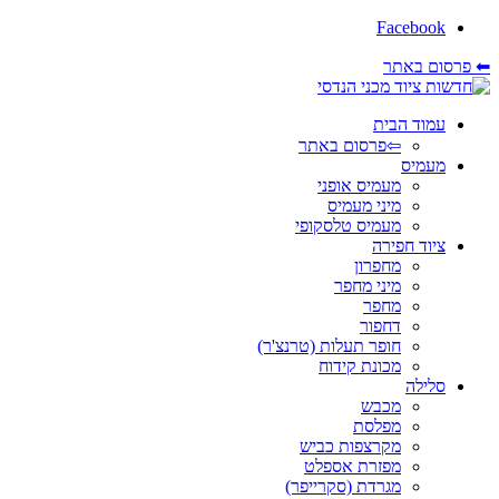
Facebook
⬅ פרסום באתר
עמוד הבית
⇦פרסום באתר
מעמיס
מעמיס אופני
מיני מעמיס
מעמיס טלסקופי
ציוד חפירה
מחפרון
מיני מחפר
מחפר
דחפור
חופר תעלות (טרנצ'ר)
מכונת קידוח
סלילה
מכבש
מפלסת
מקרצפות כביש
מפזרת אספלט
מגרדת (סקרייפר)