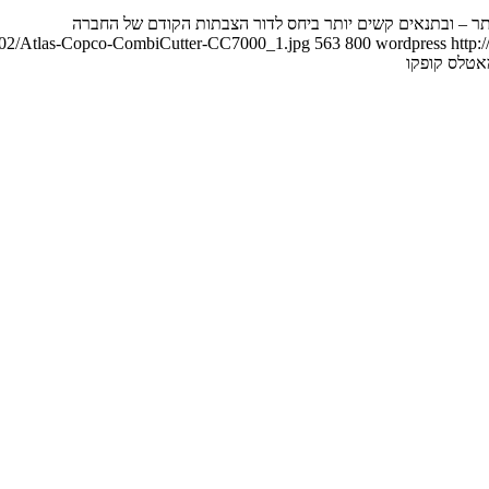
7/02/Atlas-Copco-CombiCutter-CC7000_1.jpg
563
800
wordpress
http:
אטלס קופקו