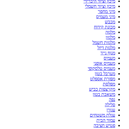
מיכון וציוד היברידי
מיכון וציוד חשמלי
מיני מחפר
מיני מעמיס
מכבש
מכונת קידוח
מלגזה
מלגזון
מלגזות חשמל
מלגזת דיזל
מנוף נייד
מעמיס
מעמיס אופני
מעמיס טלסקופי
מערבל בטון
מפזרת אספלט
מפלסת
מקרצפות כביש
משאבת בטון
נפה
סלילה
עגורן
עגלת משטחים
עמוד הבית
פטיש חציבה