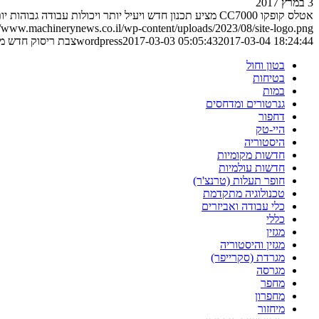
3 במרץ 2017
אטלס קופקו CC7000 מציע תכנון חדש ויעיל יותר ויכולות עבודה גבוהות יותר – ובתנאים קשים יותר ביחס לדור הצבתות הקודם של החברה
//www.machinerynews.co.il/wp-content/uploads/2023/08/site-logo.png
2017-03-04 18:24:44
2017-03-03 05:05:43
wordpress
צבת ריסוק חדש מ
בטון וחול
בטיחות
במות
גנרטורים ומדחסים
דחפור
היי-טק
היסטוריה
חדשות מקומיות
חדשות עולמיות
חופר תעלות (טרנצ'ר)
טכנולוגיה מתקדמת
כלי עבודה ואביזרים
כללי
מגזין
מגזין והיסטוריה
מגרדת (סקרייפר)
מגרסה
מחפר
מחפרון
מיחזור