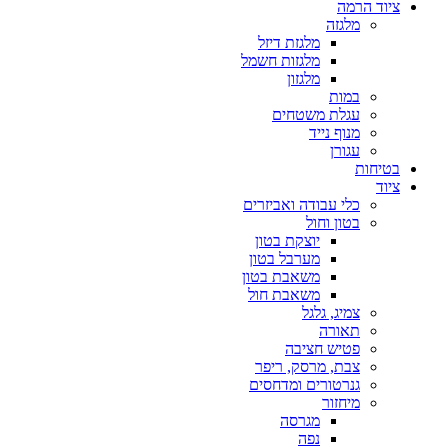
ציוד הרמה
מלגזה
מלגזת דיזל
מלגזות חשמל
מלגזון
במות
עגלת משטחים
מנוף נייד
עגורן
בטיחות
ציוד
כלי עבודה ואביזרים
בטון וחול
יוצקת בטון
מערבל בטון
משאבת בטון
משאבת חול
צמיג, גלגל
תאורה
פטיש חציבה
צבת, מרסק, ריפר
גנרטורים ומדחסים
מיחזור
מגרסה
נפה