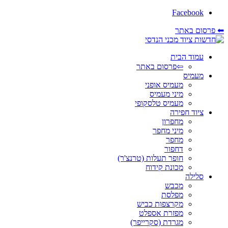
Facebook
⬅ פרסום באתר
עמוד הבית
⇦פרסום באתר
מעמיס
מעמיס אופני
מיני מעמיס
מעמיס טלסקופי
ציוד חפירה
מחפרון
מיני מחפר
מחפר
דחפור
חופר תעלות (טרנצ'ר)
מכונת קידוח
סלילה
מכבש
מפלסת
מקרצפות כביש
מפזרת אספלט
מגרדת (סקרייפר)