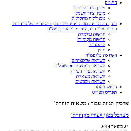
היי-טק
מיכון וציוד היברידי
מיכון וציוד חשמלי
טכנולוגיה מתקדמת
מגזין והיסטוריה
כתבות מגזין ציוד כבד, היסטוריה של ציוד כבד,
כתבות ציוד כבד, ציוד מכני הנדסי, צמ"ה
חדשות עולמיות
חדשות מקומיות
היסטוריה
מגזין
השוואת כלי צמ"ה
השוואת טרקטורים
השוואת מעמיסים ◄ שופלים
השוואת ציוד חפירה
השוואת משאיות
השוואת מכבשים
חיפוש באתר
תפריט
תפריט
ארכיון תגיות עבור :
משאית קנוורת'
מערבל בטון ייעודי מקנוורת'
24 בינואר 2014