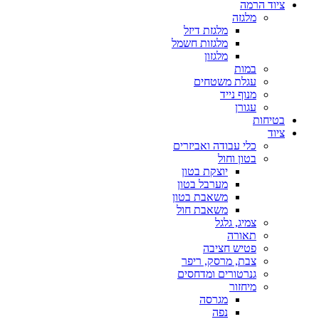
ציוד הרמה
מלגזה
מלגזת דיזל
מלגזות חשמל
מלגזון
במות
עגלת משטחים
מנוף נייד
עגורן
בטיחות
ציוד
כלי עבודה ואביזרים
בטון וחול
יוצקת בטון
מערבל בטון
משאבת בטון
משאבת חול
צמיג, גלגל
תאורה
פטיש חציבה
צבת, מרסק, ריפר
גנרטורים ומדחסים
מיחזור
מגרסה
נפה