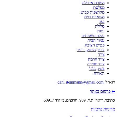
מפזרת אספלט
מפלסת
מקרצפות כביש
משאבת בטון
נפה
סלילה
עגורן
עגלת משטחים
עמוד הבית
פטיש חציבה
צבת, מרסק, ריפר
ציוד
ציוד הרמה
ציוד חפירה
צמיג, גלגל
תאורה
דוא"ל:
dani.steinmann@gmail.com
⬅ פרסום באתר
כתובת דואר: ת.ד. 959, חרוצים, מיקוד 60917
מדיניות פרטיות