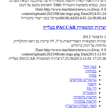
היצרנית האמריקאית חושפת משאית חדשה שתוכננה לשאת מערבל
בטון. כבסיס משמשת הקנוורת' T880 והפוקוס מושם על הנהג
Dani
http://www.machinerynews.co.il/wp-
0
0
content/uploads/2023/08/site-logo.png
Dani
2014-01-24
2014-01-24 06:06:44
06:06:44
מערבל בטון ייעודי מקנוורת'
יצרנית המשאיות PACCAR בעלייה
1 בדצמבר 2013
יצרנית המשאיות האמריקאית-בי"ל, לה שייכת גם דאף ההולנדית,
מדווחת על זינוק ברווחים
Dani
http://www.machinerynews.co.il/wp-
0
0
content/uploads/2023/08/site-logo.png
Dani
2013-12-01
2013-12-01 17:25:36
17:25:36
יצרנית המשאיות PACCAR בעלייה
בטון וחול
בטיחות
במות
גנרטורים ומדחסים
דחפור
היי-טק
היסטוריה
חדשות מקומיות
חדשות עולמיות
חופר תעלות (טרנצ'ר)