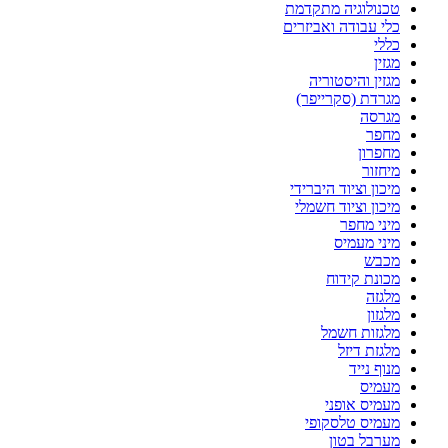
טכנולוגיה מתקדמת
כלי עבודה ואביזרים
כללי
מגזין
מגזין והיסטוריה
מגרדת (סקרייפר)
מגרסה
מחפר
מחפרון
מיחזור
מיכון וציוד היברידי
מיכון וציוד חשמלי
מיני מחפר
מיני מעמיס
מכבש
מכונת קידוח
מלגזה
מלגזון
מלגזות חשמל
מלגזת דיזל
מנוף נייד
מעמיס
מעמיס אופני
מעמיס טלסקופי
מערבל בטון