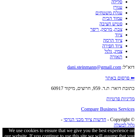
סלילה
עגורן
עגלת משטחים
עמוד הבית
פטיש חציבה
צבת, מרסק, ריפר
ציוד
ציוד הרמה
ציוד חפירה
צמיג, גלגל
תאורה
דוא"ל:
dani.steinmann@gmail.com
⬅ פרסום באתר
כתובת דואר: ת.ד. 959, חרוצים, מיקוד 60917
מדיניות פרטיות
Compare Business Services
© ‫Copyright -
חדשות ציוד מכני הנדסי
-
גלול למעלה
We use cookies to ensure that we give you the best experience on
our website. If you continue to use this site we will assume that you