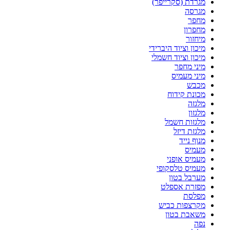
מגרדת (סקרייפר)
מגרסה
מחפר
מחפרון
מיחזור
מיכון וציוד היברידי
מיכון וציוד חשמלי
מיני מחפר
מיני מעמיס
מכבש
מכונת קידוח
מלגזה
מלגזון
מלגזות חשמל
מלגזת דיזל
מנוף נייד
מעמיס
מעמיס אופני
מעמיס טלסקופי
מערבל בטון
מפזרת אספלט
מפלסת
מקרצפות כביש
משאבת בטון
נפה