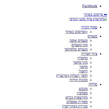
Facebook
⬅ פרסום באתר
עמוד הבית
⇦פרסום באתר
מעמיס
מעמיס אופני
מיני מעמיס
מעמיס טלסקופי
ציוד חפירה
מחפרון
מיני מחפר
מחפר
דחפור
חופר תעלות (טרנצ'ר)
מכונת קידוח
סלילה
מכבש
מפלסת
מקרצפות כביש
מפזרת אספלט
מגרדת (סקרייפר)