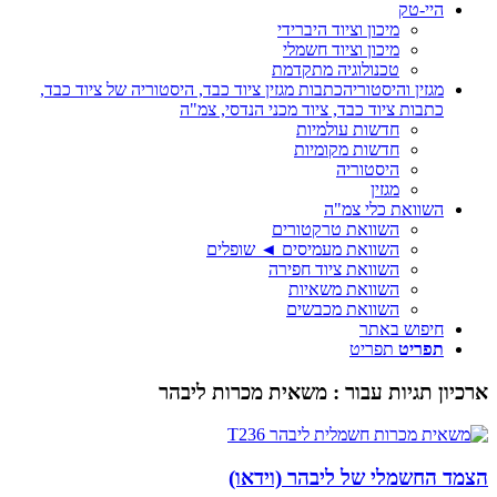
היי-טק
מיכון וציוד היברידי
מיכון וציוד חשמלי
טכנולוגיה מתקדמת
מגזין והיסטוריה
כתבות מגזין ציוד כבד, היסטוריה של ציוד כבד,
כתבות ציוד כבד, ציוד מכני הנדסי, צמ"ה
חדשות עולמיות
חדשות מקומיות
היסטוריה
מגזין
השוואת כלי צמ"ה
השוואת טרקטורים
השוואת מעמיסים ◄ שופלים
השוואת ציוד חפירה
השוואת משאיות
השוואת מכבשים
חיפוש באתר
תפריט
תפריט
ארכיון תגיות עבור :
משאית מכרות ליבהר
הצמד החשמלי של ליבהר (וידאו)