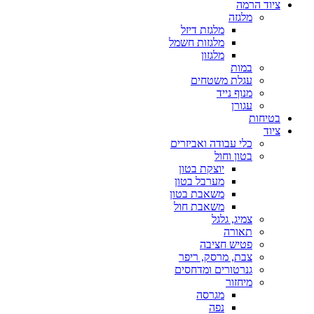
ציוד הרמה
מלגזה
מלגזת דיזל
מלגזות חשמל
מלגזון
במות
עגלת משטחים
מנוף נייד
עגורן
בטיחות
ציוד
כלי עבודה ואביזרים
בטון וחול
יוצקת בטון
מערבל בטון
משאבת בטון
משאבת חול
צמיג, גלגל
תאורה
פטיש חציבה
צבת, מרסק, ריפר
גנרטורים ומדחסים
מיחזור
מגרסה
נפה