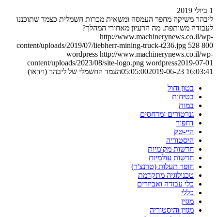
1 ביולי 2019
ליבהר משיקה מחפר העמסה ומשאית מכרות חשמלית כצמד שתוכננו
לעבודה משותפת. מה הרעיון מאחורי המהלך?
http://www.machinerynews.co.il/wp-
content/uploads/2019/07/liebherr-mining-truck-t236.jpg
528
800
wordpress
http://www.machinerynews.co.il/wp-
content/uploads/2023/08/site-logo.png
wordpress
2019-07-01
2019-06-23 16:03:41
05:05:00
הצמד החשמלי של ליבהר (וידאו)
בטון וחול
בטיחות
במות
גנרטורים ומדחסים
דחפור
היי-טק
היסטוריה
חדשות מקומיות
חדשות עולמיות
חופר תעלות (טרנצ'ר)
טכנולוגיה מתקדמת
כלי עבודה ואביזרים
כללי
מגזין
מגזין והיסטוריה