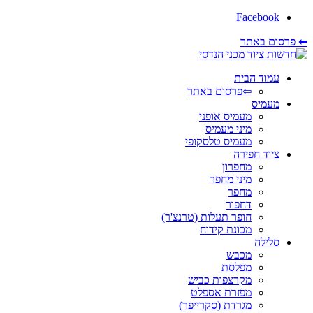
Facebook
⬅ פרסום באתר
עמוד הבית
⇦פרסום באתר
מעמיס
מעמיס אופני
מיני מעמיס
מעמיס טלסקופי
ציוד חפירה
מחפרון
מיני מחפר
מחפר
דחפור
חופר תעלות (טרנצ'ר)
מכונת קידוח
סלילה
מכבש
מפלסת
מקרצפות כביש
מפזרת אספלט
מגרדת (סקרייפר)