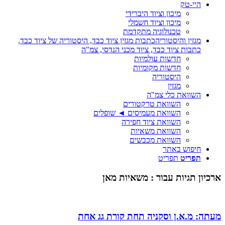
היי-טק
מיכון וציוד היברידי
מיכון וציוד חשמלי
טכנולוגיה מתקדמת
מגזין והיסטוריה
כתבות מגזין ציוד כבד, היסטוריה של ציוד כבד,
כתבות ציוד כבד, ציוד מכני הנדסי, צמ"ה
חדשות עולמיות
חדשות מקומיות
היסטוריה
מגזין
השוואת כלי צמ"ה
השוואת טרקטורים
השוואת מעמיסים ◄ שופלים
השוואת ציוד חפירה
השוואת משאיות
השוואת מכבשים
חיפוש באתר
תפריט
תפריט
ארכיון תגיות עבור :
משאיות מאן
מעתה: מ.א.ן וסקניה תחת קורת גג אחת