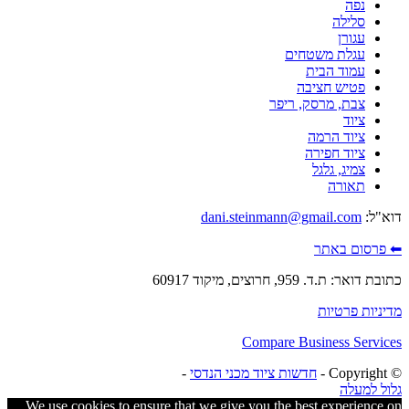
נפה
סלילה
עגורן
עגלת משטחים
עמוד הבית
פטיש חציבה
צבת, מרסק, ריפר
ציוד
ציוד הרמה
ציוד חפירה
צמיג, גלגל
תאורה
דוא"ל:
dani.steinmann@gmail.com
⬅ פרסום באתר
כתובת דואר: ת.ד. 959, חרוצים, מיקוד 60917
מדיניות פרטיות
Compare Business Services
© ‫Copyright -
חדשות ציוד מכני הנדסי
-
גלול למעלה
We use cookies to ensure that we give you the best experience on