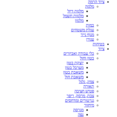
ציוד הרמה
מלגזה
מלגזת דיזל
מלגזות חשמל
מלגזון
במות
עגלת משטחים
מנוף נייד
עגורן
בטיחות
ציוד
כלי עבודה ואביזרים
בטון וחול
יוצקת בטון
מערבל בטון
משאבת בטון
משאבת חול
צמיג, גלגל
תאורה
פטיש חציבה
צבת, מרסק, ריפר
גנרטורים ומדחסים
מיחזור
מגרסה
נפה