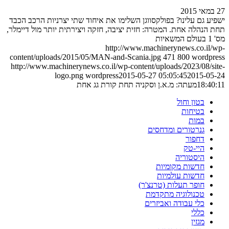
27 במאי 2015
ישפיע גם עלינו? בפולקסווגן השלימו את איחוד שתי יצרניות הרכב הכבד
תחת הנהלה אחת. המטרה: חזית יציבה, חזקה ויצירתית יותר מול דיימלר,
מס' 1 בעולם המשאיות
http://www.machinerynews.co.il/wp-
content/uploads/2015/05/MAN-and-Scania.jpg
471
800
wordpress
http://www.machinerynews.co.il/wp-content/uploads/2023/08/site-
logo.png
wordpress
2015-05-27 05:05:45
2015-05-24
18:40:11
מעתה: מ.א.ן וסקניה תחת קורת גג אחת
בטון וחול
בטיחות
במות
גנרטורים ומדחסים
דחפור
היי-טק
היסטוריה
חדשות מקומיות
חדשות עולמיות
חופר תעלות (טרנצ'ר)
טכנולוגיה מתקדמת
כלי עבודה ואביזרים
כללי
מגזין