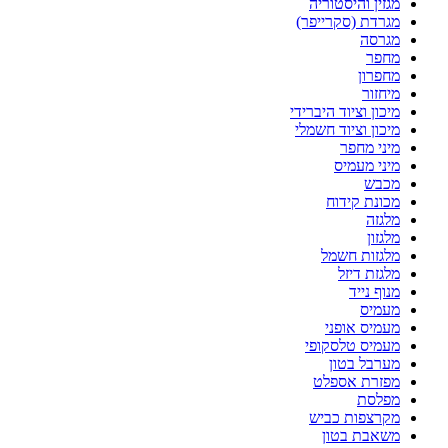
מגזין והיסטוריה
מגרדת (סקרייפר)
מגרסה
מחפר
מחפרון
מיחזור
מיכון וציוד היברידי
מיכון וציוד חשמלי
מיני מחפר
מיני מעמיס
מכבש
מכונת קידוח
מלגזה
מלגזון
מלגזות חשמל
מלגזת דיזל
מנוף נייד
מעמיס
מעמיס אופני
מעמיס טלסקופי
מערבל בטון
מפזרת אספלט
מפלסת
מקרצפות כביש
משאבת בטון