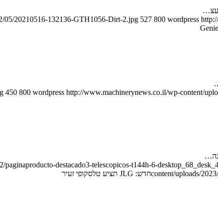
022/05/20210516-132136-GTH1056-Dirt-2.jpg
527
800
wordpress
http:
pg
450
800
wordpress
http://www.machinerynews.co.il/wp-content/uplo
2/paginaproducto-destacado3-telescopicos-t144h-6-desktop_68_desk_
content/uploads/2023/
חדש: JLG תציע טלסקופי זעיר