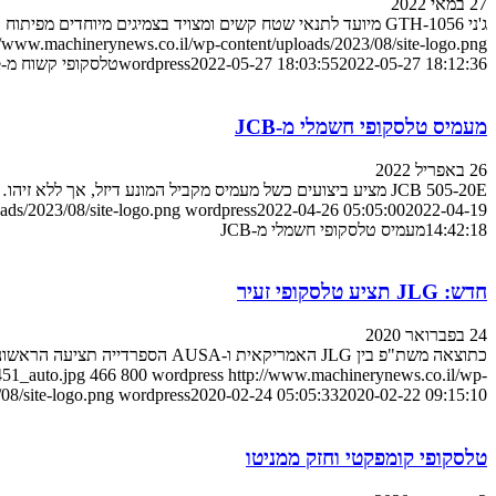
27 במאי 2022
ג'ני GTH-1056 מיועד לתנאי שטח קשים ומצויד בצמיגים מיוחדים מפיתוח עצ…
//www.machinerynews.co.il/wp-content/uploads/2023/08/site-logo.png
2022-05-27 18:12:36
2022-05-27 18:03:55
wordpress
טלסקופי קשוח מ-Genie
מעמיס טלסקופי חשמלי מ-JCB
26 באפריל 2022
JCB 505-20E מציע ביצועים כשל מעמיס מקביל המונע דיזל, אך ללא זיהו…
ads/2023/08/site-logo.png
wordpress
2022-04-26 05:05:00
2022-04-19
14:42:18
מעמיס טלסקופי חשמלי מ-JCB
חדש: JLG תציע טלסקופי זעיר
24 בפברואר 2020
כתוצאה משת"פ בין JLG האמריקאית ו-AUSA הספרדייה תציעה הראשונה…
451_auto.jpg
466
800
wordpress
http://www.machinerynews.co.il/wp-
08/site-logo.png
wordpress
2020-02-24 05:05:33
2020-02-22 09:15:10
טלסקופי קומפקטי וחזק ממניטו