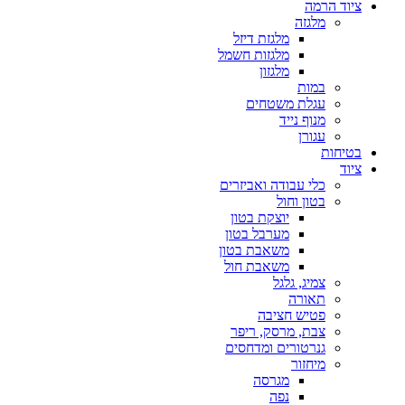
ציוד הרמה
מלגזה
מלגזת דיזל
מלגזות חשמל
מלגזון
במות
עגלת משטחים
מנוף נייד
עגורן
בטיחות
ציוד
כלי עבודה ואביזרים
בטון וחול
יוצקת בטון
מערבל בטון
משאבת בטון
משאבת חול
צמיג, גלגל
תאורה
פטיש חציבה
צבת, מרסק, ריפר
גנרטורים ומדחסים
מיחזור
מגרסה
נפה