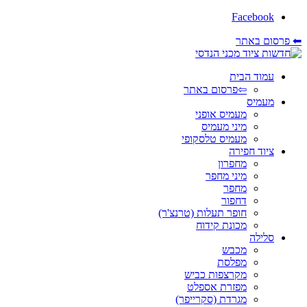
Facebook
⬅ פרסום באתר
עמוד הבית
⇦פרסום באתר
מעמיס
מעמיס אופני
מיני מעמיס
מעמיס טלסקופי
ציוד חפירה
מחפרון
מיני מחפר
מחפר
דחפור
חופר תעלות (טרנצ'ר)
מכונת קידוח
סלילה
מכבש
מפלסת
מקרצפות כביש
מפזרת אספלט
מגרדת (סקרייפר)