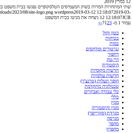
12 במרץ 2019
שתי המתחרות המרות בשוק המעמיסים הטלסקופיים נפגשו בבית משפט בצרפת
loads/2023/08/site-logo.png
wordpress
2019-03-12 12:18:07
2019-03-
JCB ניצחה את מניטו בבית המשפט
12 12:18:07
עמוד 1 מ- 7
3
2
1
›
»
בטון וחול
בטיחות
במות
גנרטורים ומדחסים
דחפור
היי-טק
היסטוריה
חדשות מקומיות
חדשות עולמיות
חופר תעלות (טרנצ'ר)
טכנולוגיה מתקדמת
כלי עבודה ואביזרים
כללי
מגזין
מגזין והיסטוריה
מגרדת (סקרייפר)
מגרסה
מחפר
מחפרון