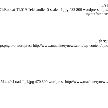
01/Bobcat-TL519-Telehandler-5-scaled-1.jpg
533
800
wordpress
http:
ותר של בובקט
go.png
0
0
wordpress
http://www.machinerynews.co.il/wp-content/uplo
-514-40-Loadall_1.jpg
470
800
wordpress
http://www.machinerynews.c