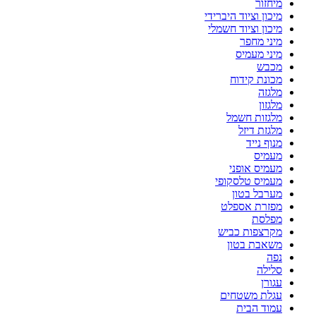
מיחזור
מיכון וציוד היברידי
מיכון וציוד חשמלי
מיני מחפר
מיני מעמיס
מכבש
מכונת קידוח
מלגזה
מלגזון
מלגזות חשמל
מלגזת דיזל
מנוף נייד
מעמיס
מעמיס אופני
מעמיס טלסקופי
מערבל בטון
מפזרת אספלט
מפלסת
מקרצפות כביש
משאבת בטון
נפה
סלילה
עגורן
עגלת משטחים
עמוד הבית