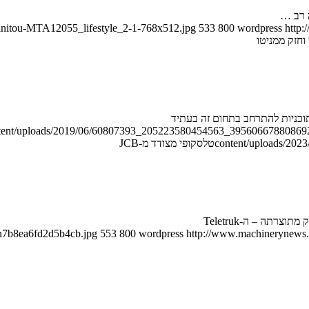
anitou-MTA12055_lifestyle_2-1-768x512.jpg
533
800
wordpress
http:
וחזק ממניטו
ontent/uploads/2019/06/60807393_205223580454563_39560667880869
content/uploads/2023/
טלסקופי מצודד מ-JCB
/n7b8ea6fd2d5b4cb.jpg
553
800
wordpress
http://www.machinerynews.c