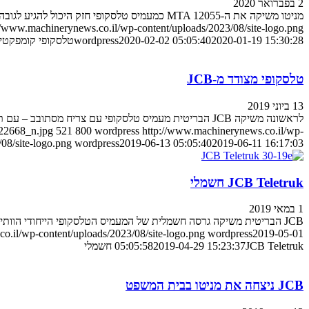
2 בפברואר 2020
מניטו משיקה את ה-MTA 12055 כמעמיס טלסקופי חזק היכול להגיע לגובה רב …
//www.machinerynews.co.il/wp-content/uploads/2023/08/site-logo.png
2020-01-19 15:30:28
2020-02-02 05:05:40
wordpress
טלסקופי קומפקטי 
טלסקופי מצודד מ-JCB
13 ביוני 2019
לראשונה משיקה JCB הבריטית מעמיס טלסקופי עם צריח מסתובב – עם תוכניות להתרחב בתחום זה בעתיד
22668_n.jpg
521
800
wordpress
http://www.machinerynews.co.il/wp-
08/site-logo.png
wordpress
2019-06-13 05:05:40
2019-06-11 16:17:03
JCB Teletruk חשמלי
1 במאי 2019
JCB הבריטית משיקה גרסה חשמלית של המעמיס הטלסקופי הייחודי הוותיק מתוצרתה – ה-Teletruk
o.il/wp-content/uploads/2023/08/site-logo.png
wordpress
2019-05-01
JCB Teletruk חשמלי
2019-04-29 15:23:37
05:05:58
JCB ניצחה את מניטו בבית המשפט