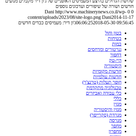
שלושת הגדולים בהיצע המעמיסים האופניים של ג'ון דיר מקבלים מנועים
חדשים ושורה של שיפורים ועדכונים נוספים
Dani
http://www.machinerynews.co.il/wp-
0
0
content/uploads/2023/08/site-logo.png
Dani
2014-11-17
2018-05-30 09:56:45
06:06:25
ג'ון דיר: מעמיסים כבדים חדשים
בטון וחול
בטיחות
במות
גנרטורים ומדחסים
דחפור
היי-טק
היסטוריה
חדשות מקומיות
חדשות עולמיות
חופר תעלות (טרנצ'ר)
טכנולוגיה מתקדמת
כלי עבודה ואביזרים
כללי
מגזין
מגזין והיסטוריה
מגרדת (סקרייפר)
מגרסה
מחפר
מחפרון