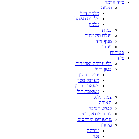
ציוד הרמה
מלגזה
מלגזת דיזל
מלגזות חשמל
מלגזון
במות
עגלת משטחים
מנוף נייד
עגורן
בטיחות
ציוד
כלי עבודה ואביזרים
בטון וחול
יוצקת בטון
מערבל בטון
משאבת בטון
משאבת חול
צמיג, גלגל
תאורה
פטיש חציבה
צבת, מרסק, ריפר
גנרטורים ומדחסים
מיחזור
מגרסה
נפה