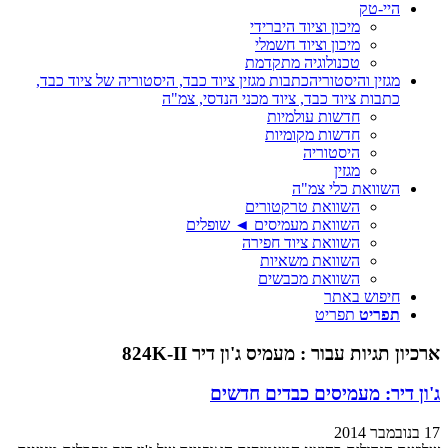
היי-טק
מיכון וציוד היברידי
מיכון וציוד חשמלי
טכנולוגיה מתקדמת
מגזין והיסטוריה
כתבות מגזין ציוד כבד, היסטוריה של ציוד כבד,
כתבות ציוד כבד, ציוד מכני הנדסי, צמ"ה
חדשות עולמיות
חדשות מקומיות
היסטוריה
מגזין
השוואת כלי צמ"ה
השוואת טרקטורים
השוואת מעמיסים ◄ שופלים
השוואת ציוד חפירה
השוואת משאיות
השוואת מכבשים
חיפוש באתר
תפריט
תפריט
ארכיון תגיות עבור :
מעמיס ג'ון דיר 824K-II
ג'ון דיר: מעמיסים כבדים חדשים
17 בנובמבר 2014