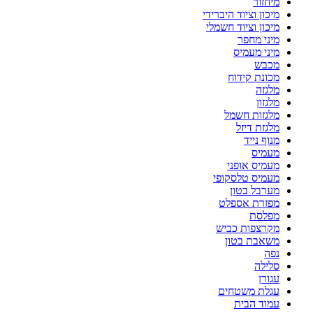
מיחזור
מיכון וציוד היברידי
מיכון וציוד חשמלי
מיני מחפר
מיני מעמיס
מכבש
מכונת קידוח
מלגזה
מלגזון
מלגזות חשמל
מלגזת דיזל
מנוף נייד
מעמיס
מעמיס אופני
מעמיס טלסקופי
מערבל בטון
מפזרת אספלט
מפלסת
מקרצפות כביש
משאבת בטון
נפה
סלילה
עגורן
עגלת משטחים
עמוד הבית