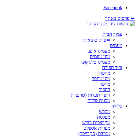
Facebook
⬅ פרסום באתר
עמוד הבית
⇦פרסום באתר
מעמיס
מעמיס אופני
מיני מעמיס
מעמיס טלסקופי
ציוד חפירה
מחפרון
מיני מחפר
מחפר
דחפור
חופר תעלות (טרנצ'ר)
מכונת קידוח
סלילה
מכבש
מפלסת
מקרצפות כביש
מפזרת אספלט
מגרדת (סקרייפר)