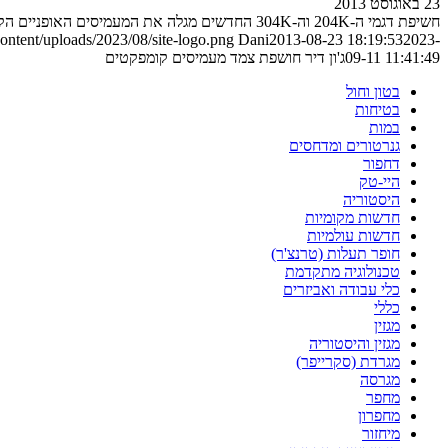
23 באוגוסט 2013
חשיפת דגמי ה-204K וה-304K החדשים מגלה את המעמיסים האופניים הקומפקטיים אי פעם בהיצע ג'ון דיר
ntent/uploads/2023/08/site-logo.png
Dani
2013-08-23 18:19:53
2023-
09-11 11:41:49
ג'ון דיר חושפת צמד מעמיסים קומפקטים
בטון וחול
בטיחות
במות
גנרטורים ומדחסים
דחפור
היי-טק
היסטוריה
חדשות מקומיות
חדשות עולמיות
חופר תעלות (טרנצ'ר)
טכנולוגיה מתקדמת
כלי עבודה ואביזרים
כללי
מגזין
מגזין והיסטוריה
מגרדת (סקרייפר)
מגרסה
מחפר
מחפרון
מיחזור