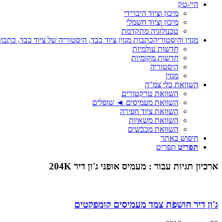
היי-טק
מיכון וציוד היברידי
מיכון וציוד חשמלי
טכנולוגיה מתקדמת
מגזין והיסטוריה
כתבות מגזין ציוד כבד, היסטוריה של ציוד כבד, כתבות
חדשות עולמיות
חדשות מקומיות
היסטוריה
מגזין
השוואת כלי צמ"ה
השוואת טרקטורים
השוואת מעמיסים ◄ שופלים
השוואת ציוד חפירה
השוואת משאיות
השוואת מכבשים
חיפוש באתר
תפריט
תפריט
ארכיון תגיות עבור :
מעמיס אופני ג'ון דיר 204K
ג'ון דיר חושפת צמד מעמיסים קומפקטים