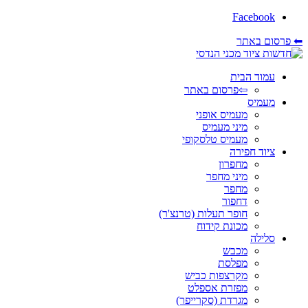
Facebook
⬅ פרסום באתר
עמוד הבית
⇦פרסום באתר
מעמיס
מעמיס אופני
מיני מעמיס
מעמיס טלסקופי
ציוד חפירה
מחפרון
מיני מחפר
מחפר
דחפור
חופר תעלות (טרנצ'ר)
מכונת קידוח
סלילה
מכבש
מפלסת
מקרצפות כביש
מפזרת אספלט
מגרדת (סקרייפר)