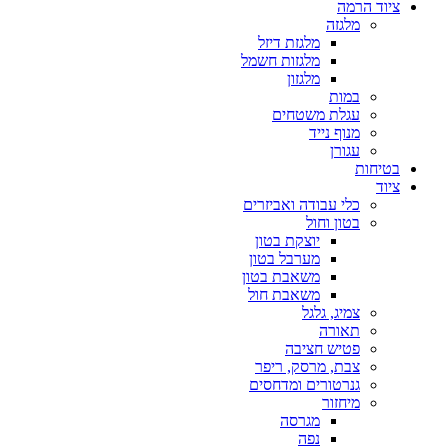
ציוד הרמה
מלגזה
מלגזת דיזל
מלגזות חשמל
מלגזון
במות
עגלת משטחים
מנוף נייד
עגורן
בטיחות
ציוד
כלי עבודה ואביזרים
בטון וחול
יוצקת בטון
מערבל בטון
משאבת בטון
משאבת חול
צמיג, גלגל
תאורה
פטיש חציבה
צבת, מרסק, ריפר
גנרטורים ומדחסים
מיחזור
מגרסה
נפה