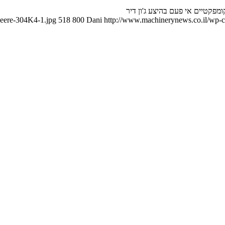
Deere-304K4-1.jpg
518
800
Dani
http://www.machinerynews.co.il/wp-co