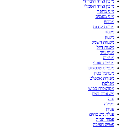
מיכון וציוד היברידי
מיכון וציוד חשמלי
מיני מחפר
מיני מעמיס
מכבש
מכונת קידוח
מלגזה
מלגזון
מלגזות חשמל
מלגזת דיזל
מנוף נייד
מעמיס
מעמיס אופני
מעמיס טלסקופי
מערבל בטון
מפזרת אספלט
מפלסת
מקרצפות כביש
משאבת בטון
נפה
סלילה
עגורן
עגלת משטחים
עמוד הבית
פטיש חציבה