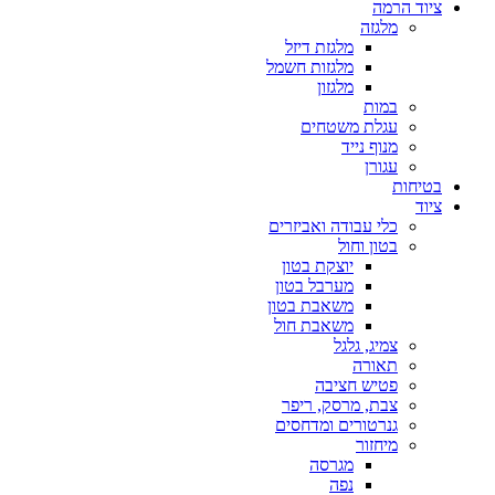
ציוד הרמה
מלגזה
מלגזת דיזל
מלגזות חשמל
מלגזון
במות
עגלת משטחים
מנוף נייד
עגורן
בטיחות
ציוד
כלי עבודה ואביזרים
בטון וחול
יוצקת בטון
מערבל בטון
משאבת בטון
משאבת חול
צמיג, גלגל
תאורה
פטיש חציבה
צבת, מרסק, ריפר
גנרטורים ומדחסים
מיחזור
מגרסה
נפה