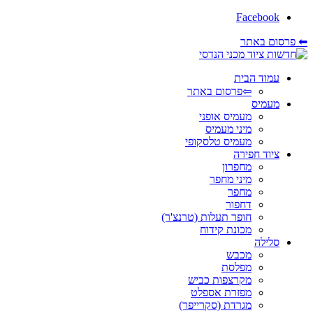
Facebook
⬅ פרסום באתר
עמוד הבית
⇦פרסום באתר
מעמיס
מעמיס אופני
מיני מעמיס
מעמיס טלסקופי
ציוד חפירה
מחפרון
מיני מחפר
מחפר
דחפור
חופר תעלות (טרנצ'ר)
מכונת קידוח
סלילה
מכבש
מפלסת
מקרצפות כביש
מפזרת אספלט
מגרדת (סקרייפר)