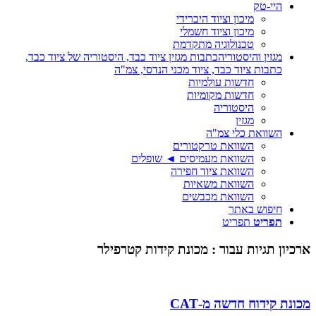
היי-טק
מיכון וציוד היברידי
מיכון וציוד חשמלי
טכנולוגיה מתקדמת
מגזין והיסטוריה
כתבות מגזין ציוד כבד, היסטוריה של ציוד כבד,
כתבות ציוד כבד, ציוד מכני הנדסי, צמ"ה
חדשות עולמיות
חדשות מקומיות
היסטוריה
מגזין
השוואת כלי צמ"ה
השוואת טרקטורים
השוואת מעמיסים ◄ שופלים
השוואת ציוד חפירה
השוואת משאיות
השוואת מכבשים
חיפוש באתר
תפריט
תפריט
ארכיון תגיות עבור :
מכונת קידות קטרפילר
מכונת קידוח חדשה מ-CAT