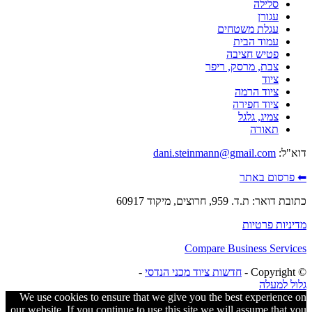
סלילה
עגורן
עגלת משטחים
עמוד הבית
פטיש חציבה
צבת, מרסק, ריפר
ציוד
ציוד הרמה
ציוד חפירה
צמיג, גלגל
תאורה
דוא"ל:
dani.steinmann@gmail.com
⬅ פרסום באתר
כתובת דואר: ת.ד. 959, חרוצים, מיקוד 60917
מדיניות פרטיות
Compare Business Services
© ‫Copyright -
חדשות ציוד מכני הנדסי
-
גלול למעלה
We use cookies to ensure that we give you the best experience on
our website. If you continue to use this site we will assume that you