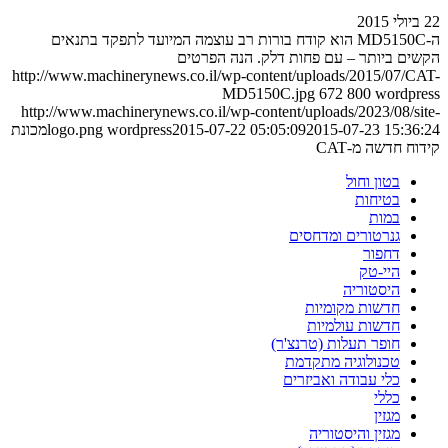
22 ביולי 2015
ה-MD5150C הוא קודח בורות רב עוצמה המיועד לתפקד בתנאים
הקשים ביותר – עם פחות דלק. הנה הפרטים
http://www.machinerynews.co.il/wp-content/uploads/2015/07/CAT-
MD5150C.jpg
672
800
wordpress
http://www.machinerynews.co.il/wp-content/uploads/2023/08/site-
2015-07-23 15:36:24
2015-07-22 05:05:09
wordpress
logo.png
מכונת
קידוח חדשה מ-CAT
בטון וחול
בטיחות
במות
גנרטורים ומדחסים
דחפור
היי-טק
היסטוריה
חדשות מקומיות
חדשות עולמיות
חופר תעלות (טרנצ'ר)
טכנולוגיה מתקדמת
כלי עבודה ואביזרים
כללי
מגזין
מגזין והיסטוריה