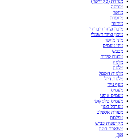
מגרדת (סקרייפר)
מגרסה
מחפר
מחפרון
מיחזור
מיכון וציוד היברידי
מיכון וציוד חשמלי
מיני מחפר
מיני מעמיס
מכבש
מכונת קידוח
מלגזה
מלגזון
מלגזות חשמל
מלגזת דיזל
מנוף נייד
מעמיס
מעמיס אופני
מעמיס טלסקופי
מערבל בטון
מפזרת אספלט
מפלסת
מקרצפות כביש
משאבת בטון
נפה