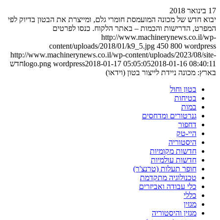
17 בינואר 2018
יבוא חדש של מכונה המועמסת חומרי גלם, ומייצרת את הבטון בדיוק לפי
המפרט, הדרישות והכמות – באתר הלקוח. כנסו לפרטים
http://www.machinerynews.co.il/wp-
content/uploads/2018/01/k9_5.jpg
450
800
wordpress
http://www.machinerynews.co.il/wp-content/uploads/2023/08/site-
2018-01-16 08:40:11
2018-01-17 05:05:05
wordpress
logo.png
חדש
בארץ: מכונה ניידת לייצור בטון (וידאו)
בטון וחול
בטיחות
במות
גנרטורים ומדחסים
דחפור
היי-טק
היסטוריה
חדשות מקומיות
חדשות עולמיות
חופר תעלות (טרנצ'ר)
טכנולוגיה מתקדמת
כלי עבודה ואביזרים
כללי
מגזין
מגזין והיסטוריה