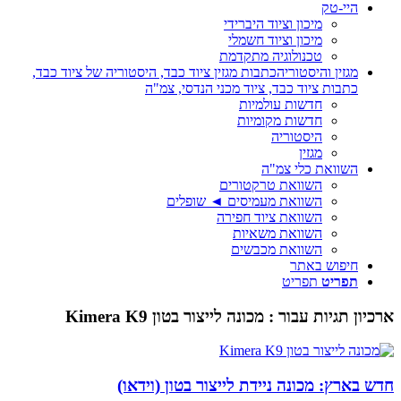
היי-טק
מיכון וציוד היברידי
מיכון וציוד חשמלי
טכנולוגיה מתקדמת
מגזין והיסטוריה
כתבות מגזין ציוד כבד, היסטוריה של ציוד כבד,
כתבות ציוד כבד, ציוד מכני הנדסי, צמ"ה
חדשות עולמיות
חדשות מקומיות
היסטוריה
מגזין
השוואת כלי צמ"ה
השוואת טרקטורים
השוואת מעמיסים ◄ שופלים
השוואת ציוד חפירה
השוואת משאיות
השוואת מכבשים
חיפוש באתר
תפריט
תפריט
ארכיון תגיות עבור :
מכונה לייצור בטון Kimera K9
חדש בארץ: מכונה ניידת לייצור בטון (וידאו)