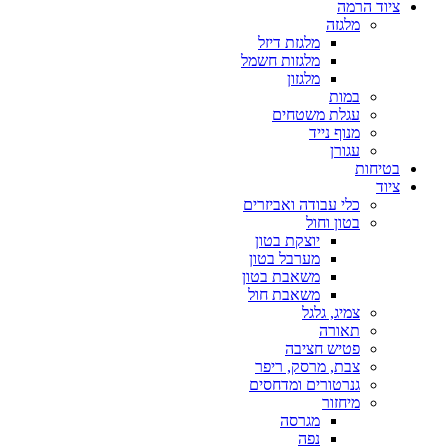
ציוד הרמה
מלגזה
מלגזת דיזל
מלגזות חשמל
מלגזון
במות
עגלת משטחים
מנוף נייד
עגורן
בטיחות
ציוד
כלי עבודה ואביזרים
בטון וחול
יוצקת בטון
מערבל בטון
משאבת בטון
משאבת חול
צמיג, גלגל
תאורה
פטיש חציבה
צבת, מרסק, ריפר
גנרטורים ומדחסים
מיחזור
מגרסה
נפה