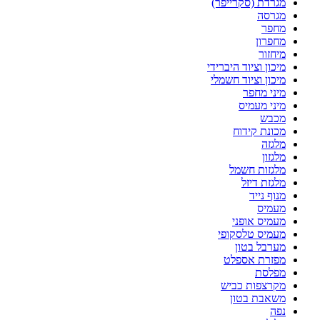
מגרדת (סקרייפר)
מגרסה
מחפר
מחפרון
מיחזור
מיכון וציוד היברידי
מיכון וציוד חשמלי
מיני מחפר
מיני מעמיס
מכבש
מכונת קידוח
מלגזה
מלגזון
מלגזות חשמל
מלגזת דיזל
מנוף נייד
מעמיס
מעמיס אופני
מעמיס טלסקופי
מערבל בטון
מפזרת אספלט
מפלסת
מקרצפות כביש
משאבת בטון
נפה