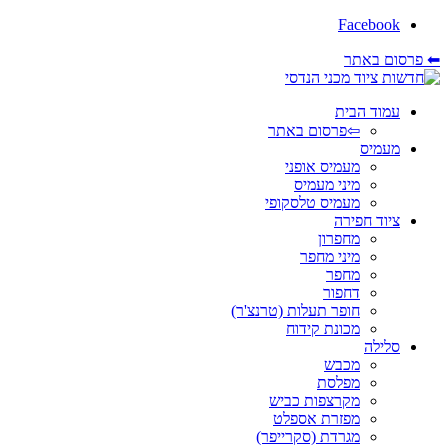
Facebook
⬅ פרסום באתר
עמוד הבית
⇦פרסום באתר
מעמיס
מעמיס אופני
מיני מעמיס
מעמיס טלסקופי
ציוד חפירה
מחפרון
מיני מחפר
מחפר
דחפור
חופר תעלות (טרנצ'ר)
מכונת קידוח
סלילה
מכבש
מפלסת
מקרצפות כביש
מפזרת אספלט
מגרדת (סקרייפר)