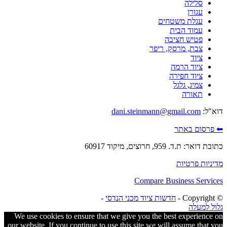
סלילה
עגורן
עגלת משטחים
עמוד הבית
פטיש חציבה
צבת, מרסק, ריפר
ציוד
ציוד הרמה
ציוד חפירה
צמיג, גלגל
תאורה
דוא"ל:
dani.steinmann@gmail.com
⬅ פרסום באתר
כתובת דואר: ת.ד. 959, חרוצים, מיקוד 60917
מדיניות פרטיות
Compare Business Services
© ‫Copyright -
חדשות ציוד מכני הנדסי
-
גלול למעלה
We use cookies to ensure that we give you the best experience on
our website. If you continue to use this site we will assume that you