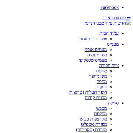
Facebook
⬅ פרסום באתר
עמוד הבית
⇦פרסום באתר
מעמיס
מעמיס אופני
מיני מעמיס
מעמיס טלסקופי
ציוד חפירה
מחפרון
מיני מחפר
מחפר
דחפור
חופר תעלות (טרנצ'ר)
מכונת קידוח
סלילה
מכבש
מפלסת
מקרצפות כביש
מפזרת אספלט
מגרדת (סקרייפר)