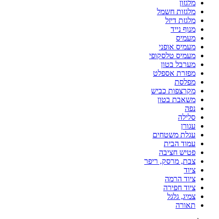
מלגזון
מלגזות חשמל
מלגזת דיזל
מנוף נייד
מעמיס
מעמיס אופני
מעמיס טלסקופי
מערבל בטון
מפזרת אספלט
מפלסת
מקרצפות כביש
משאבת בטון
נפה
סלילה
עגורן
עגלת משטחים
עמוד הבית
פטיש חציבה
צבת, מרסק, ריפר
ציוד
ציוד הרמה
ציוד חפירה
צמיג, גלגל
תאורה