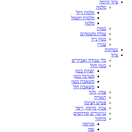
ציוד הרמה
מלגזה
מלגזת דיזל
מלגזות חשמל
מלגזון
במות
עגלת משטחים
מנוף נייד
עגורן
בטיחות
ציוד
כלי עבודה ואביזרים
בטון וחול
יוצקת בטון
מערבל בטון
משאבת בטון
משאבת חול
צמיג, גלגל
תאורה
פטיש חציבה
צבת, מרסק, ריפר
גנרטורים ומדחסים
מיחזור
מגרסה
נפה