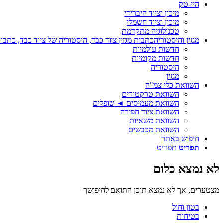
היי-טק
מיכון וציוד היברידי
מיכון וציוד חשמלי
טכנולוגיה מתקדמת
מגזין והיסטוריה
כתבות מגזין ציוד כבד, היסטוריה של ציוד כבד, כתבות
חדשות עולמיות
חדשות מקומיות
היסטוריה
מגזין
השוואת כלי צמ"ה
השוואת טרקטורים
השוואת מעמיסים ◄ שופלים
השוואת ציוד חפירה
השוואת משאיות
השוואת מכבשים
חיפוש באתר
תפריט
תפריט
לא נמצא כלום
מצטערים, אך לא נמצא תוכן התואם לחיפושך
בטון וחול
בטיחות