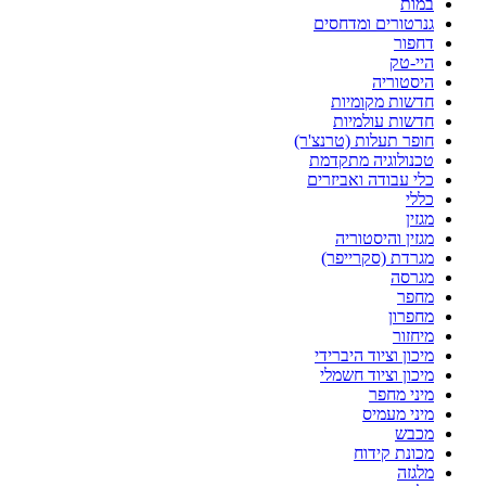
במות
גנרטורים ומדחסים
דחפור
היי-טק
היסטוריה
חדשות מקומיות
חדשות עולמיות
חופר תעלות (טרנצ'ר)
טכנולוגיה מתקדמת
כלי עבודה ואביזרים
כללי
מגזין
מגזין והיסטוריה
מגרדת (סקרייפר)
מגרסה
מחפר
מחפרון
מיחזור
מיכון וציוד היברידי
מיכון וציוד חשמלי
מיני מחפר
מיני מעמיס
מכבש
מכונת קידוח
מלגזה