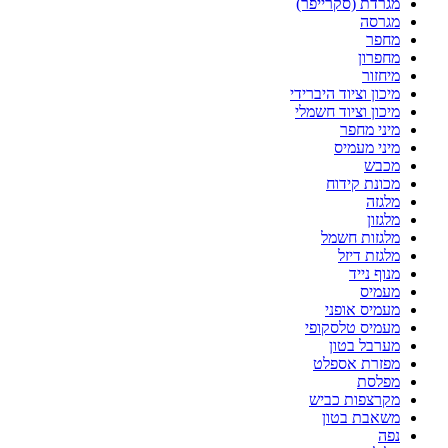
מגרדת (סקרייפר)
מגרסה
מחפר
מחפרון
מיחזור
מיכון וציוד היברידי
מיכון וציוד חשמלי
מיני מחפר
מיני מעמיס
מכבש
מכונת קידוח
מלגזה
מלגזון
מלגזות חשמל
מלגזת דיזל
מנוף נייד
מעמיס
מעמיס אופני
מעמיס טלסקופי
מערבל בטון
מפזרת אספלט
מפלסת
מקרצפות כביש
משאבת בטון
נפה