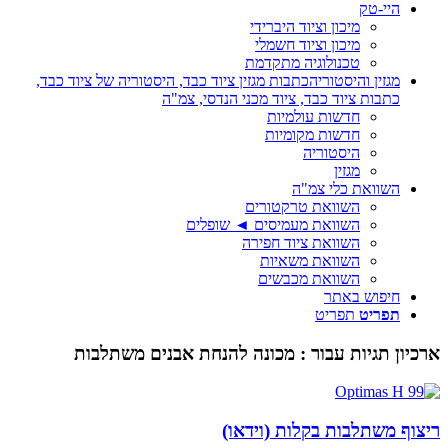
היי-טק
מיכון וציוד היברידי
מיכון וציוד חשמלי
טכנולוגיה מתקדמת
מגזין והיסטוריה
כתבות מגזין ציוד כבד, היסטוריה של ציוד כבד,
כתבות ציוד כבד, ציוד מכני הנדסי, צמ"ה
חדשות עולמיות
חדשות מקומיות
היסטוריה
מגזין
השוואת כלי צמ"ה
השוואת טרקטורים
השוואת מעמיסים ◄ שופלים
השוואת ציוד חפירה
השוואת משאיות
השוואת מכבשים
חיפוש באתר
תפריט
תפריט
ארכיון תגיות עבור :
מכונה להנחת אבנים משתלבות
ריצוף משתלבות בקלות (וידאו)