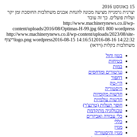
15 באוגוסט 2016
יצרנית גרמנייה מציעה מכונה להנחת אבנים משתלבות החוסכת זמן יקר
ועלות פועלים. כך זה עובד
http://www.machinerynews.co.il/wp-
content/uploads/2016/08/Optimas-H-99.jpg
601
800
wordpress
http://www.machinerynews.co.il/wp-content/uploads/2023/08/site-
2016-08-16 14:22:32
2016-08-15 14:16:51
wordpress
logo.png
ריצוף
משתלבות בקלות (וידאו)
בטון וחול
בטיחות
במות
גנרטורים ומדחסים
דחפור
היי-טק
היסטוריה
חדשות מקומיות
חדשות עולמיות
חופר תעלות (טרנצ'ר)
טכנולוגיה מתקדמת
כלי עבודה ואביזרים
כללי
מגזין
מגזין והיסטוריה