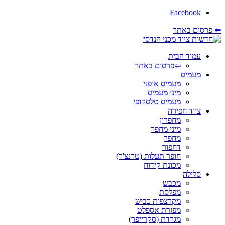
Facebook
⬅ פרסום באתר
עמוד הבית
⇦פרסום באתר
מעמיס
מעמיס אופני
מיני מעמיס
מעמיס טלסקופי
ציוד חפירה
מחפרון
מיני מחפר
מחפר
דחפור
חופר תעלות (טרנצ'ר)
מכונת קידוח
סלילה
מכבש
מפלסת
מקרצפות כביש
מפזרת אספלט
מגרדת (סקרייפר)