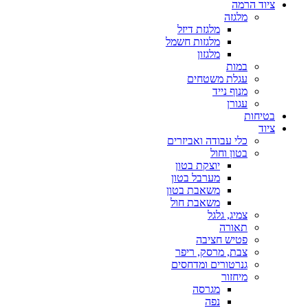
ציוד הרמה
מלגזה
מלגזת דיזל
מלגזות חשמל
מלגזון
במות
עגלת משטחים
מנוף נייד
עגורן
בטיחות
ציוד
כלי עבודה ואביזרים
בטון וחול
יוצקת בטון
מערבל בטון
משאבת בטון
משאבת חול
צמיג, גלגל
תאורה
פטיש חציבה
צבת, מרסק, ריפר
גנרטורים ומדחסים
מיחזור
מגרסה
נפה