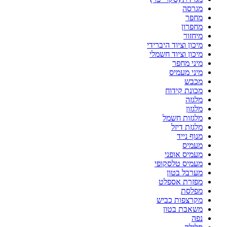
מגרסה
מחפר
מחפרון
מיחזור
מיכון וציוד היברידי
מיכון וציוד חשמלי
מיני מחפר
מיני מעמיס
מכבש
מכונת קידוח
מלגזה
מלגזון
מלגזות חשמל
מלגזת דיזל
מנוף נייד
מעמיס
מעמיס אופני
מעמיס טלסקופי
מערבל בטון
מפזרת אספלט
מפלסת
מקרצפות כביש
משאבת בטון
נפה