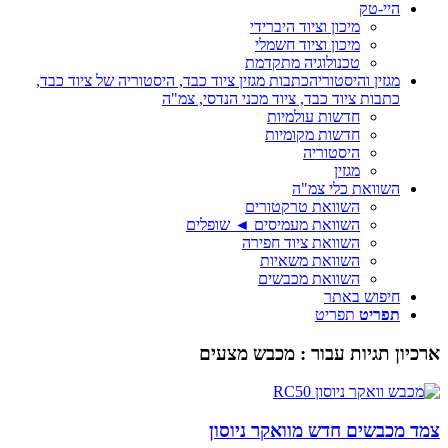
היי-טק
מיכון וציוד היברידי
מיכון וציוד חשמלי
טכנולוגיה מתקדמת
מגזין והיסטוריה
כתבות מגזין ציוד כבד, היסטוריה של ציוד כבד,
כתבות ציוד כבד, ציוד מכני הנדסי, צמ"ה
חדשות עולמיות
חדשות מקומיות
היסטוריה
מגזין
השוואת כלי צמ"ה
השוואת טרקטורים
השוואת מעמיסים ◄ שופלים
השוואת ציוד חפירה
השוואת משאיות
השוואת מכבשים
חיפוש באתר
תפריט
תפריט
ארכיון תגיות עבור :
מכבש מצעים
צמד מכבשים חדש מוואקר ניוסון