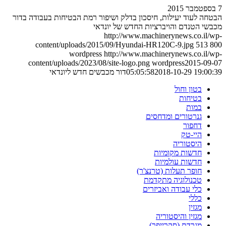
7 בספטמבר 2015
הבטחה לעוד יעילות, חיסכון בדלק ושיפור רמת הבטיחות בעבודה בדור
מכבשי הטנדם והויברציות החדש של יונדאי
http://www.machinerynews.co.il/wp-
content/uploads/2015/09/Hyundai-HR120C-9.jpg
513
800
wordpress
http://www.machinerynews.co.il/wp-
content/uploads/2023/08/site-logo.png
wordpress
2015-09-07
2018-10-29 19:00:39
05:05:58
דור מכבשים חדש ליונדאי
בטון וחול
בטיחות
במות
גנרטורים ומדחסים
דחפור
היי-טק
היסטוריה
חדשות מקומיות
חדשות עולמיות
חופר תעלות (טרנצ'ר)
טכנולוגיה מתקדמת
כלי עבודה ואביזרים
כללי
מגזין
מגזין והיסטוריה
מגרדת (סקרייפר)