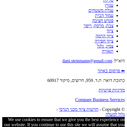
סלילה
עגורן
עגלת משטחים
עמוד הבית
פטיש חציבה
צבת, מרסק, ריפר
ציוד
ציוד הרמה
ציוד חפירה
צמיג, גלגל
תאורה
דוא"ל:
dani.steinmann@gmail.com
⬅ פרסום באתר
כתובת דואר: ת.ד. 959, חרוצים, מיקוד 60917
מדיניות פרטיות
Compare Business Services
© ‫Copyright -
חדשות ציוד מכני הנדסי
-
גלול למעלה
We use cookies to ensure that we give you the best experience on
our website. If you continue to use this site we will assume that you