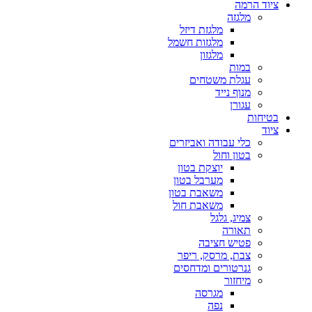
ציוד הרמה
מלגזה
מלגזת דיזל
מלגזות חשמל
מלגזון
במות
עגלת משטחים
מנוף נייד
עגורן
בטיחות
ציוד
כלי עבודה ואביזרים
בטון וחול
יוצקת בטון
מערבל בטון
משאבת בטון
משאבת חול
צמיג, גלגל
תאורה
פטיש חציבה
צבת, מרסק, ריפר
גנרטורים ומדחסים
מיחזור
מגרסה
נפה