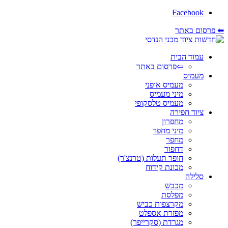
Facebook
⬅ פרסום באתר
עמוד הבית
⇦פרסום באתר
מעמיס
מעמיס אופני
מיני מעמיס
מעמיס טלסקופי
ציוד חפירה
מחפרון
מיני מחפר
מחפר
דחפור
חופר תעלות (טרנצ'ר)
מכונת קידוח
סלילה
מכבש
מפלסת
מקרצפות כביש
מפזרת אספלט
מגרדת (סקרייפר)