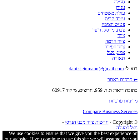
סלילה
עגורן
עגלת משטחים
עמוד הבית
פטיש חציבה
צבת, מרסק, ריפר
ציוד
ציוד הרמה
ציוד חפירה
צמיג, גלגל
תאורה
דוא"ל:
dani.steinmann@gmail.com
⬅ פרסום באתר
כתובת דואר: ת.ד. 959, חרוצים, מיקוד 60917
מדיניות פרטיות
Compare Business Services
© ‫Copyright -
חדשות ציוד מכני הנדסי
-
גלול למעלה
We use cookies to ensure that we give you the best experience on
our website. If you continue to use this site we will assume that you