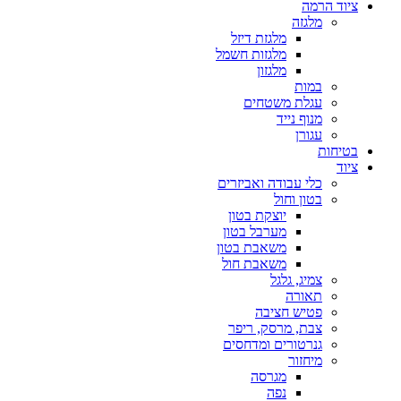
ציוד הרמה
מלגזה
מלגזת דיזל
מלגזות חשמל
מלגזון
במות
עגלת משטחים
מנוף נייד
עגורן
בטיחות
ציוד
כלי עבודה ואביזרים
בטון וחול
יוצקת בטון
מערבל בטון
משאבת בטון
משאבת חול
צמיג, גלגל
תאורה
פטיש חציבה
צבת, מרסק, ריפר
גנרטורים ומדחסים
מיחזור
מגרסה
נפה