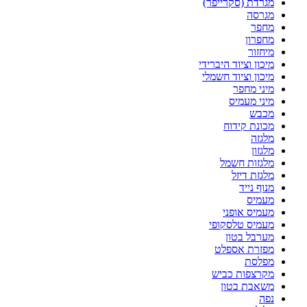
מגרדת (סקרייפר)
מגרסה
מחפר
מחפרון
מיחזור
מיכון וציוד היברידי
מיכון וציוד חשמלי
מיני מחפר
מיני מעמיס
מכבש
מכונת קידוח
מלגזה
מלגזון
מלגזות חשמל
מלגזת דיזל
מנוף נייד
מעמיס
מעמיס אופני
מעמיס טלסקופי
מערבל בטון
מפזרת אספלט
מפלסת
מקרצפות כביש
משאבת בטון
נפה