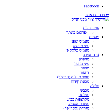
Facebook
⬅ פרסום באתר
עמוד הבית
⇦פרסום באתר
מעמיס
מעמיס אופני
מיני מעמיס
מעמיס טלסקופי
ציוד חפירה
מחפרון
מיני מחפר
מחפר
דחפור
חופר תעלות (טרנצ'ר)
מכונת קידוח
סלילה
מכבש
מפלסת
מקרצפות כביש
מפזרת אספלט
מגרדת (סקרייפר)