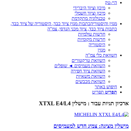
היי-טק
מיכון וציוד היברידי
מיכון וציוד חשמלי
טכנולוגיה מתקדמת
מגזין והיסטוריה
כתבות מגזין ציוד כבד, היסטוריה של ציוד כבד,
כתבות ציוד כבד, ציוד מכני הנדסי, צמ"ה
חדשות עולמיות
חדשות מקומיות
היסטוריה
מגזין
השוואת כלי צמ"ה
השוואת טרקטורים
השוואת מעמיסים ◄ שופלים
השוואת ציוד חפירה
השוואת משאיות
השוואת מכבשים
חיפוש באתר
תפריט
תפריט
ארכיון תגיות עבור :
מישלין XTXL E4/L4
מישלין מציגה: צמיג חדש למעמיסים