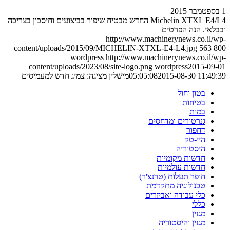
1 בספטמבר 2015
Michelin XTXL E4/L4 החדש מבטיח שיפור בביצועים וחיסכון בצריכה
ובבלאי. הנה הפרטים
http://www.machinerynews.co.il/wp-
content/uploads/2015/09/MICHELIN-XTXL-E4-L4.jpg
563
800
wordpress
http://www.machinerynews.co.il/wp-
content/uploads/2023/08/site-logo.png
wordpress
2015-09-01
2015-08-30 11:49:39
05:05:08
מישלין מציגה: צמיג חדש למעמיסים
בטון וחול
בטיחות
במות
גנרטורים ומדחסים
דחפור
היי-טק
היסטוריה
חדשות מקומיות
חדשות עולמיות
חופר תעלות (טרנצ'ר)
טכנולוגיה מתקדמת
כלי עבודה ואביזרים
כללי
מגזין
מגזין והיסטוריה