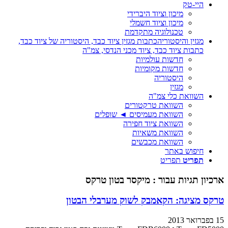
היי-טק
מיכון וציוד היברידי
מיכון וציוד חשמלי
טכנולוגיה מתקדמת
מגזין והיסטוריה
כתבות מגזין ציוד כבד, היסטוריה של ציוד כבד,
כתבות ציוד כבד, ציוד מכני הנדסי, צמ"ה
חדשות עולמיות
חדשות מקומיות
היסטוריה
מגזין
השוואת כלי צמ"ה
השוואת טרקטורים
השוואת מעמיסים ◄ שופלים
השוואת ציוד חפירה
השוואת משאיות
השוואת מכבשים
חיפוש באתר
תפריט
תפריט
ארכיון תגיות עבור :
מיקסר בטון טרקס
טרקס מציגה: הקאמבק לשוק מערבלי הבטון
15 בפברואר 2013