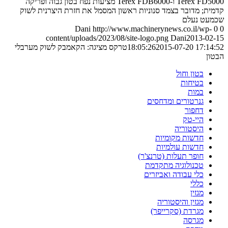
Terex FD5000 ו-Terex FDB6000 מציעות נפח בטון גבוה ופריקה
קדמית; מדובר בצמד סנוניות ראשון המסמל את חזרת היצרנית לשוק
שכמעט נעלם
Dani
http://www.machinerynews.co.il/wp-
0
0
content/uploads/2023/08/site-logo.png
Dani
2013-02-15
2015-07-20 17:14:52
18:05:26
טרקס מציגה: הקאמבק לשוק מערבלי
הבטון
בטון וחול
בטיחות
במות
גנרטורים ומדחסים
דחפור
היי-טק
היסטוריה
חדשות מקומיות
חדשות עולמיות
חופר תעלות (טרנצ'ר)
טכנולוגיה מתקדמת
כלי עבודה ואביזרים
כללי
מגזין
מגזין והיסטוריה
מגרדת (סקרייפר)
מגרסה