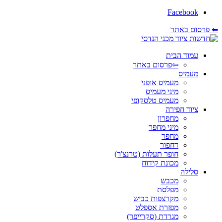
Facebook
⬅ פרסום באתר
עמוד הבית
⇦פרסום באתר
מעמיס
מעמיס אופני
מיני מעמיס
מעמיס טלסקופי
ציוד חפירה
מחפרון
מיני מחפר
מחפר
דחפור
חופר תעלות (טרנצ'ר)
מכונת קידוח
סלילה
מכבש
מפלסת
מקרצפות כביש
מפזרת אספלט
מגרדת (סקרייפר)