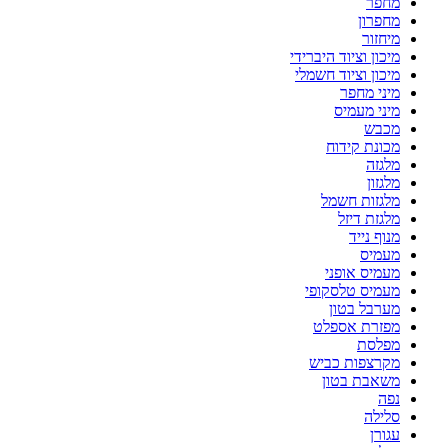
מחפר
מחפרון
מיחזור
מיכון וציוד היברידי
מיכון וציוד חשמלי
מיני מחפר
מיני מעמיס
מכבש
מכונת קידוח
מלגזה
מלגזון
מלגזות חשמל
מלגזת דיזל
מנוף נייד
מעמיס
מעמיס אופני
מעמיס טלסקופי
מערבל בטון
מפזרת אספלט
מפלסת
מקרצפות כביש
משאבת בטון
נפה
סלילה
עגורן