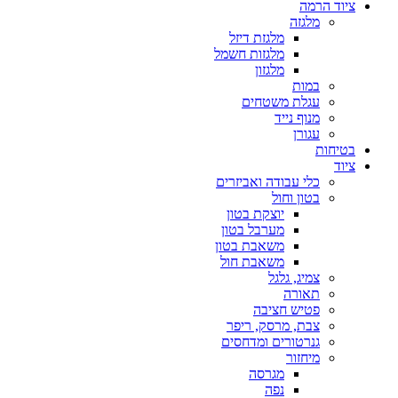
ציוד הרמה
מלגזה
מלגזת דיזל
מלגזות חשמל
מלגזון
במות
עגלת משטחים
מנוף נייד
עגורן
בטיחות
ציוד
כלי עבודה ואביזרים
בטון וחול
יוצקת בטון
מערבל בטון
משאבת בטון
משאבת חול
צמיג, גלגל
תאורה
פטיש חציבה
צבת, מרסק, ריפר
גנרטורים ומדחסים
מיחזור
מגרסה
נפה