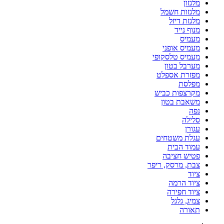
מלגזון
מלגזות חשמל
מלגזת דיזל
מנוף נייד
מעמיס
מעמיס אופני
מעמיס טלסקופי
מערבל בטון
מפזרת אספלט
מפלסת
מקרצפות כביש
משאבת בטון
נפה
סלילה
עגורן
עגלת משטחים
עמוד הבית
פטיש חציבה
צבת, מרסק, ריפר
ציוד
ציוד הרמה
ציוד חפירה
צמיג, גלגל
תאורה