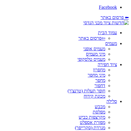
Facebook
⬅ פרסום באתר
עמוד הבית
⇦פרסום באתר
מעמיס
מעמיס אופני
מיני מעמיס
מעמיס טלסקופי
ציוד חפירה
מחפרון
מיני מחפר
מחפר
דחפור
חופר תעלות (טרנצ'ר)
מכונת קידוח
סלילה
מכבש
מפלסת
מקרצפות כביש
מפזרת אספלט
מגרדת (סקרייפר)