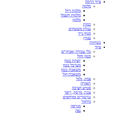
ציוד הרמה
מלגזה
מלגזת דיזל
מלגזות חשמל
מלגזון
במות
עגלת משטחים
מנוף נייד
עגורן
בטיחות
ציוד
כלי עבודה ואביזרים
בטון וחול
יוצקת בטון
מערבל בטון
משאבת בטון
משאבת חול
צמיג, גלגל
תאורה
פטיש חציבה
צבת, מרסק, ריפר
גנרטורים ומדחסים
מיחזור
מגרסה
נפה