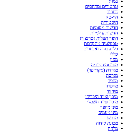
במות
גנרטורים ומדחסים
דחפור
היי-טק
היסטוריה
חדשות מקומיות
חדשות עולמיות
חופר תעלות (טרנצ'ר)
טכנולוגיה מתקדמת
כלי עבודה ואביזרים
כללי
מגזין
מגזין והיסטוריה
מגרדת (סקרייפר)
מגרסה
מחפר
מחפרון
מיחזור
מיכון וציוד היברידי
מיכון וציוד חשמלי
מיני מחפר
מיני מעמיס
מכבש
מכונת קידוח
מלגזה