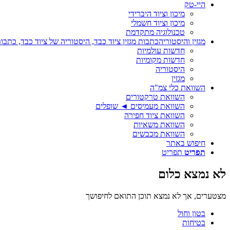
היי-טק
מיכון וציוד היברידי
מיכון וציוד חשמלי
טכנולוגיה מתקדמת
מגזין והיסטוריה
כתבות מגזין ציוד כבד, היסטוריה של ציוד כבד, כתבות
חדשות עולמיות
חדשות מקומיות
היסטוריה
מגזין
השוואת כלי צמ"ה
השוואת טרקטורים
השוואת מעמיסים ◄ שופלים
השוואת ציוד חפירה
השוואת משאיות
השוואת מכבשים
חיפוש באתר
תפריט
תפריט
לא נמצא כלום
מצטערים, אך לא נמצא תוכן התואם לחיפושך
בטון וחול
בטיחות