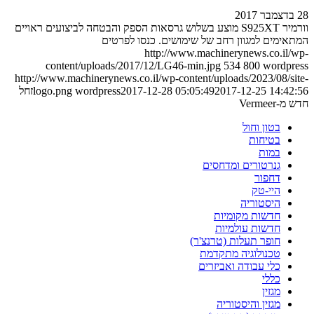
28 בדצמבר 2017
וורמיר S925XT מוצע בשלוש גרסאות הספק והבטחה לביצועים ראויים
המתאימים למגוון רחב של שימושים. כנסו לפרטים
http://www.machinerynews.co.il/wp-
content/uploads/2017/12/LG46-min.jpg
534
800
wordpress
http://www.machinerynews.co.il/wp-content/uploads/2023/08/site-
2017-12-25 14:42:56
2017-12-28 05:05:49
wordpress
logo.png
זחל
חדש מ-Vermeer
בטון וחול
בטיחות
במות
גנרטורים ומדחסים
דחפור
היי-טק
היסטוריה
חדשות מקומיות
חדשות עולמיות
חופר תעלות (טרנצ'ר)
טכנולוגיה מתקדמת
כלי עבודה ואביזרים
כללי
מגזין
מגזין והיסטוריה