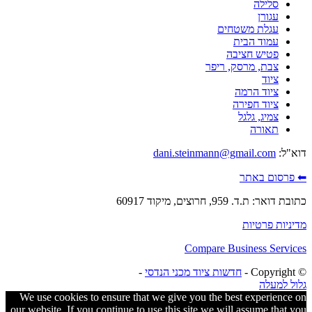
סלילה
עגורן
עגלת משטחים
עמוד הבית
פטיש חציבה
צבת, מרסק, ריפר
ציוד
ציוד הרמה
ציוד חפירה
צמיג, גלגל
תאורה
דוא"ל:
dani.steinmann@gmail.com
⬅ פרסום באתר
כתובת דואר: ת.ד. 959, חרוצים, מיקוד 60917
מדיניות פרטיות
Compare Business Services
© ‫Copyright -
חדשות ציוד מכני הנדסי
-
גלול למעלה
We use cookies to ensure that we give you the best experience on
our website. If you continue to use this site we will assume that you