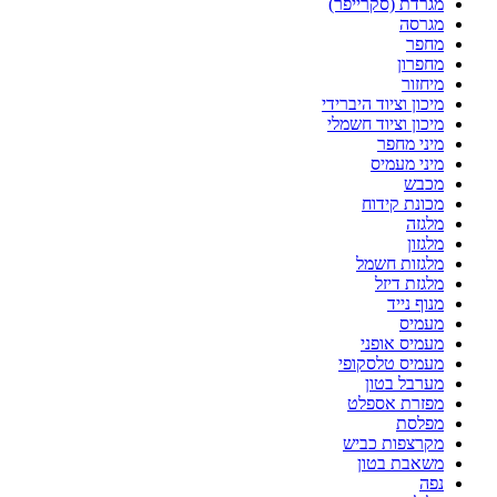
מגרדת (סקרייפר)
מגרסה
מחפר
מחפרון
מיחזור
מיכון וציוד היברידי
מיכון וציוד חשמלי
מיני מחפר
מיני מעמיס
מכבש
מכונת קידוח
מלגזה
מלגזון
מלגזות חשמל
מלגזת דיזל
מנוף נייד
מעמיס
מעמיס אופני
מעמיס טלסקופי
מערבל בטון
מפזרת אספלט
מפלסת
מקרצפות כביש
משאבת בטון
נפה