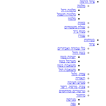
ציוד הרמה
מלגזה
מלגזת דיזל
מלגזות חשמל
מלגזון
במות
עגלת משטחים
מנוף נייד
עגורן
בטיחות
ציוד
כלי עבודה ואביזרים
בטון וחול
יוצקת בטון
מערבל בטון
משאבת בטון
משאבת חול
צמיג, גלגל
תאורה
פטיש חציבה
צבת, מרסק, ריפר
גנרטורים ומדחסים
מיחזור
מגרסה
נפה