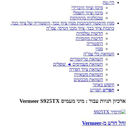
היי-טק
מיכון וציוד היברידי
מיכון וציוד חשמלי
טכנולוגיה מתקדמת
מגזין והיסטוריה
כתבות מגזין ציוד כבד, היסטוריה של ציוד כבד,
כתבות ציוד כבד, ציוד מכני הנדסי, צמ"ה
חדשות עולמיות
חדשות מקומיות
היסטוריה
מגזין
השוואת כלי צמ"ה
השוואת טרקטורים
השוואת מעמיסים ◄ שופלים
השוואת ציוד חפירה
השוואת משאיות
השוואת מכבשים
חיפוש באתר
תפריט
תפריט
ארכיון תגיות עבור :
מיני מעמיס Vermeer S925TX
זחל חדש מ-Vermeer