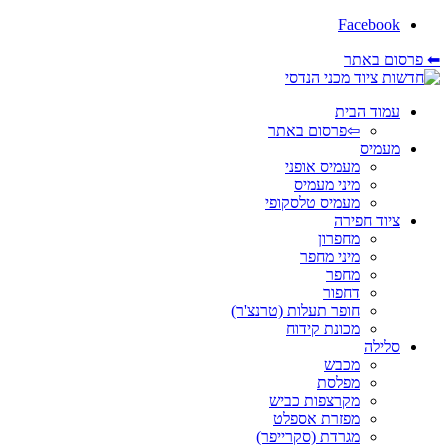
Facebook
⬅ פרסום באתר
עמוד הבית
⇦פרסום באתר
מעמיס
מעמיס אופני
מיני מעמיס
מעמיס טלסקופי
ציוד חפירה
מחפרון
מיני מחפר
מחפר
דחפור
חופר תעלות (טרנצ'ר)
מכונת קידוח
סלילה
מכבש
מפלסת
מקרצפות כביש
מפזרת אספלט
מגרדת (סקרייפר)