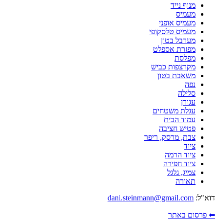
מנוף נייד
מעמיס
מעמיס אופני
מעמיס טלסקופי
מערבל בטון
מפזרת אספלט
מפלסת
מקרצפות כביש
משאבת בטון
נפה
סלילה
עגורן
עגלת משטחים
עמוד הבית
פטיש חציבה
צבת, מרסק, ריפר
ציוד
ציוד הרמה
ציוד חפירה
צמיג, גלגל
תאורה
דוא"ל:
dani.steinmann@gmail.com
⬅ פרסום באתר