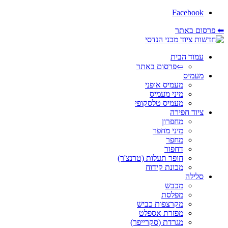
Facebook
⬅ פרסום באתר
עמוד הבית
⇦פרסום באתר
מעמיס
מעמיס אופני
מיני מעמיס
מעמיס טלסקופי
ציוד חפירה
מחפרון
מיני מחפר
מחפר
דחפור
חופר תעלות (טרנצ'ר)
מכונת קידוח
סלילה
מכבש
מפלסת
מקרצפות כביש
מפזרת אספלט
מגרדת (סקרייפר)