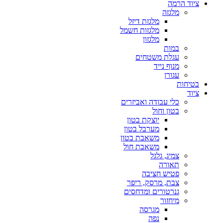
ציוד הרמה
מלגזה
מלגזת דיזל
מלגזות חשמל
מלגזון
במות
עגלת משטחים
מנוף נייד
עגורן
בטיחות
ציוד
כלי עבודה ואביזרים
בטון וחול
יוצקת בטון
מערבל בטון
משאבת בטון
משאבת חול
צמיג, גלגל
תאורה
פטיש חציבה
צבת, מרסק, ריפר
גנרטורים ומדחסים
מיחזור
מגרסה
נפה