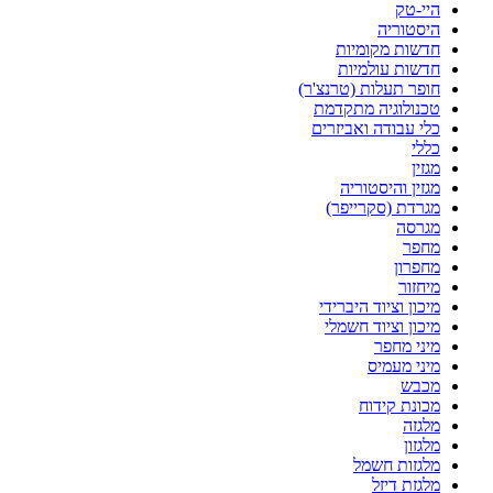
היי-טק
היסטוריה
חדשות מקומיות
חדשות עולמיות
חופר תעלות (טרנצ'ר)
טכנולוגיה מתקדמת
כלי עבודה ואביזרים
כללי
מגזין
מגזין והיסטוריה
מגרדת (סקרייפר)
מגרסה
מחפר
מחפרון
מיחזור
מיכון וציוד היברידי
מיכון וציוד חשמלי
מיני מחפר
מיני מעמיס
מכבש
מכונת קידוח
מלגזה
מלגזון
מלגזות חשמל
מלגזת דיזל