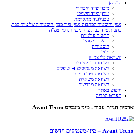
היי-טק
מיכון וציוד היברידי
מיכון וציוד חשמלי
טכנולוגיה מתקדמת
מגזין והיסטוריה
כתבות מגזין ציוד כבד, היסטוריה של ציוד כבד,
כתבות ציוד כבד, ציוד מכני הנדסי, צמ"ה
חדשות עולמיות
חדשות מקומיות
היסטוריה
מגזין
השוואת כלי צמ"ה
השוואת טרקטורים
השוואת מעמיסים ◄ שופלים
השוואת ציוד חפירה
השוואת משאיות
השוואת מכבשים
חיפוש באתר
תפריט
תפריט
ארכיון תגיות עבור :
מיני מעמיס Avant Tecno
Avant Tecno – מיני-מעמיסים חדשים