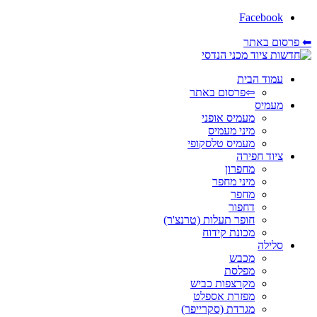
Facebook
⬅ פרסום באתר
עמוד הבית
⇦פרסום באתר
מעמיס
מעמיס אופני
מיני מעמיס
מעמיס טלסקופי
ציוד חפירה
מחפרון
מיני מחפר
מחפר
דחפור
חופר תעלות (טרנצ'ר)
מכונת קידוח
סלילה
מכבש
מפלסת
מקרצפות כביש
מפזרת אספלט
מגרדת (סקרייפר)