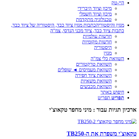
היי-טק
מיכון וציוד היברידי
מיכון וציוד חשמלי
טכנולוגיה מתקדמת
מגזין והיסטוריה
כתבות מגזין ציוד כבד, היסטוריה של ציוד כבד,
כתבות ציוד כבד, ציוד מכני הנדסי, צמ"ה
חדשות עולמיות
חדשות מקומיות
היסטוריה
מגזין
השוואת כלי צמ"ה
השוואת טרקטורים
השוואת מעמיסים ◄ שופלים
השוואת ציוד חפירה
השוואת משאיות
השוואת מכבשים
חיפוש באתר
תפריט
תפריט
ארכיון תגיות עבור :
מיני מחפר טקאוצ'י
טקאוצ'י משפרת את ה-TB250