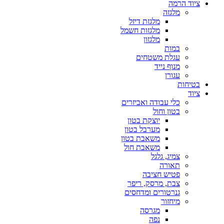
ציוד הרמה
מלגזה
מלגזת דיזל
מלגזות חשמל
מלגזון
במות
עגלת משטחים
מנוף נייד
עגורן
בטיחות
ציוד
כלי עבודה ואביזרים
בטון וחול
יוצקת בטון
מערבל בטון
משאבת בטון
משאבת חול
צמיג, גלגל
תאורה
פטיש חציבה
צבת, מרסק, ריפר
גנרטורים ומדחסים
מיחזור
מגרסה
נפה