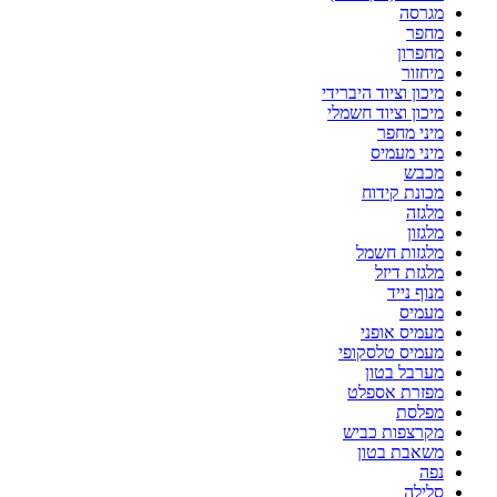
מגרסה
מחפר
מחפרון
מיחזור
מיכון וציוד היברידי
מיכון וציוד חשמלי
מיני מחפר
מיני מעמיס
מכבש
מכונת קידוח
מלגזה
מלגזון
מלגזות חשמל
מלגזת דיזל
מנוף נייד
מעמיס
מעמיס אופני
מעמיס טלסקופי
מערבל בטון
מפזרת אספלט
מפלסת
מקרצפות כביש
משאבת בטון
נפה
סלילה