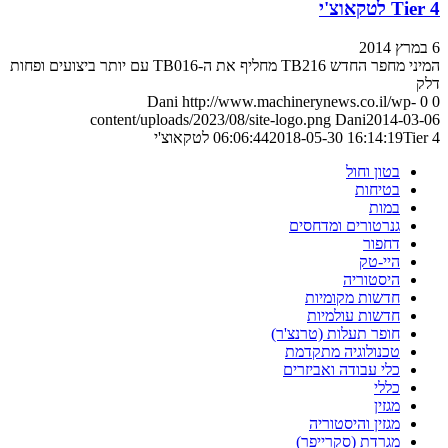
Tier 4 לטקאוצ'י
6 במרץ 2014
המיני מחפר החדש TB216 מחליף את ה-TB016 עם יותר ביצועים ופחות
דלק
Dani
http://www.machinerynews.co.il/wp-
0
0
content/uploads/2023/08/site-logo.png
Dani
2014-03-06
Tier 4 לטקאוצ'י
2018-05-30 16:14:19
06:06:44
בטון וחול
בטיחות
במות
גנרטורים ומדחסים
דחפור
היי-טק
היסטוריה
חדשות מקומיות
חדשות עולמיות
חופר תעלות (טרנצ'ר)
טכנולוגיה מתקדמת
כלי עבודה ואביזרים
כללי
מגזין
מגזין והיסטוריה
מגרדת (סקרייפר)