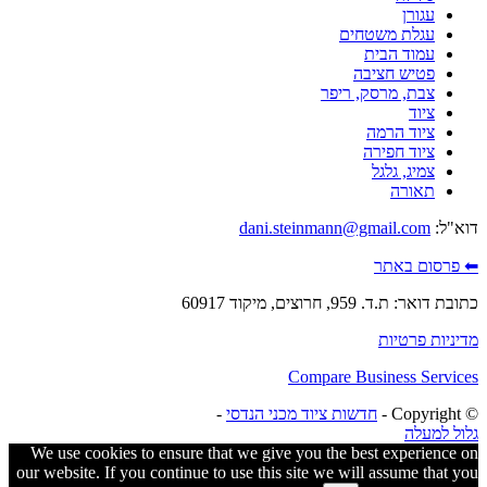
עגורן
עגלת משטחים
עמוד הבית
פטיש חציבה
צבת, מרסק, ריפר
ציוד
ציוד הרמה
ציוד חפירה
צמיג, גלגל
תאורה
דוא"ל:
dani.steinmann@gmail.com
⬅ פרסום באתר
כתובת דואר: ת.ד. 959, חרוצים, מיקוד 60917
מדיניות פרטיות
Compare Business Services
© ‫Copyright -
חדשות ציוד מכני הנדסי
-
גלול למעלה
We use cookies to ensure that we give you the best experience on
our website. If you continue to use this site we will assume that you