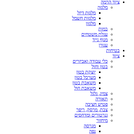
ציוד הרמה
מלגזה
מלגזת דיזל
מלגזות חשמל
מלגזון
במות
עגלת משטחים
מנוף נייד
עגורן
בטיחות
ציוד
כלי עבודה ואביזרים
בטון וחול
יוצקת בטון
מערבל בטון
משאבת בטון
משאבת חול
צמיג, גלגל
תאורה
פטיש חציבה
צבת, מרסק, ריפר
גנרטורים ומדחסים
מיחזור
מגרסה
נפה