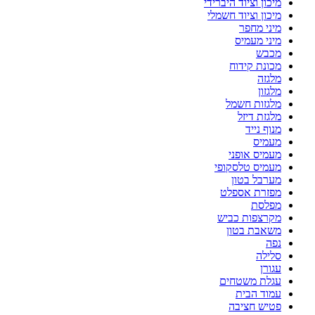
מיכון וציוד היברידי
מיכון וציוד חשמלי
מיני מחפר
מיני מעמיס
מכבש
מכונת קידוח
מלגזה
מלגזון
מלגזות חשמל
מלגזת דיזל
מנוף נייד
מעמיס
מעמיס אופני
מעמיס טלסקופי
מערבל בטון
מפזרת אספלט
מפלסת
מקרצפות כביש
משאבת בטון
נפה
סלילה
עגורן
עגלת משטחים
עמוד הבית
פטיש חציבה