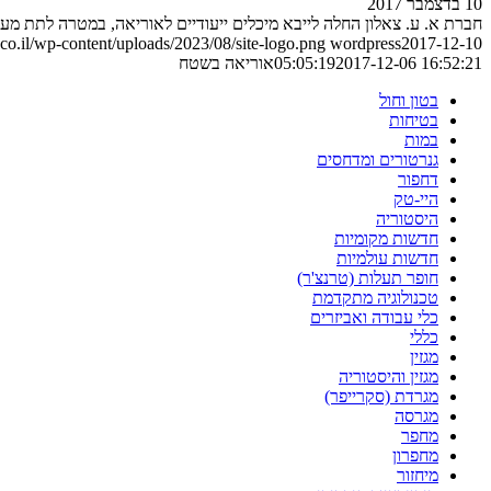
10 בדצמבר 2017
חברת א. ע. צאלון החלה לייבא מיכלים ייעודיים לאוריאה, במטרה לתת מ
o.il/wp-content/uploads/2023/08/site-logo.png
wordpress
2017-12-10
2017-12-06 16:52:21
05:05:19
אוריאה בשטח
בטון וחול
בטיחות
במות
גנרטורים ומדחסים
דחפור
היי-טק
היסטוריה
חדשות מקומיות
חדשות עולמיות
חופר תעלות (טרנצ'ר)
טכנולוגיה מתקדמת
כלי עבודה ואביזרים
כללי
מגזין
מגזין והיסטוריה
מגרדת (סקרייפר)
מגרסה
מחפר
מחפרון
מיחזור