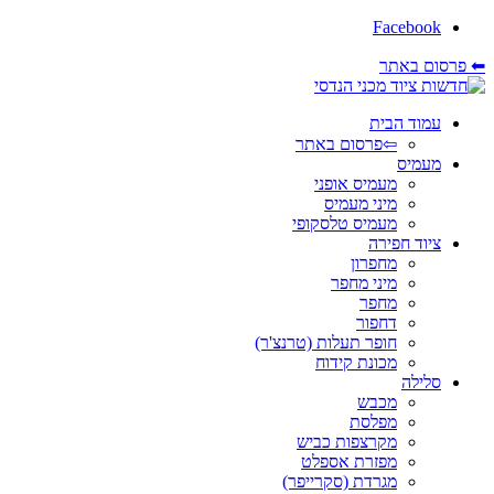
Facebook
⬅ פרסום באתר
עמוד הבית
⇦פרסום באתר
מעמיס
מעמיס אופני
מיני מעמיס
מעמיס טלסקופי
ציוד חפירה
מחפרון
מיני מחפר
מחפר
דחפור
חופר תעלות (טרנצ'ר)
מכונת קידוח
סלילה
מכבש
מפלסת
מקרצפות כביש
מפזרת אספלט
מגרדת (סקרייפר)