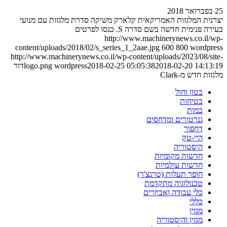
25 בפברואר 2018
יצרנית המלגזות האמריקאית קלארק משיקה סדרת מלגזות עם מנועי
בעירה פנימית חדשה בשם סדרה S. כנסו לפרטים
http://www.machinerynews.co.il/wp-
content/uploads/2018/02/s_series_1_2aae.jpg
600
800
wordpress
http://www.machinerynews.co.il/wp-content/uploads/2023/08/site-
2018-02-20 14:13:19
2018-02-25 05:05:38
wordpress
logo.png
דור
מלגזות חדש מ-Clark
בטון וחול
בטיחות
במות
גנרטורים ומדחסים
דחפור
היי-טק
היסטוריה
חדשות מקומיות
חדשות עולמיות
חופר תעלות (טרנצ'ר)
טכנולוגיה מתקדמת
כלי עבודה ואביזרים
כללי
מגזין
מגזין והיסטוריה