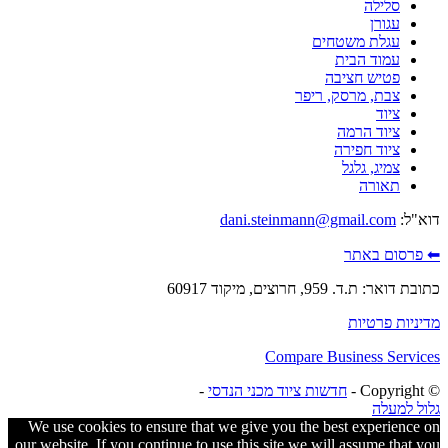
סלילה
עגורן
עגלת משטחים
עמוד הבית
פטיש חציבה
צבת, מרסק, ריפר
ציוד
ציוד הרמה
ציוד חפירה
צמיג, גלגל
תאורה
דוא"ל:
dani.steinmann@gmail.com
⬅ פרסום באתר
כתובת דואר: ת.ד. 959, חרוצים, מיקוד 60917
מדיניות פרטיות
Compare Business Services
© ‫Copyright -
חדשות ציוד מכני הנדסי
-
גלול למעלה
We use cookies to ensure that we give you the best experience on
our website. If you continue to use this site we will assume that you