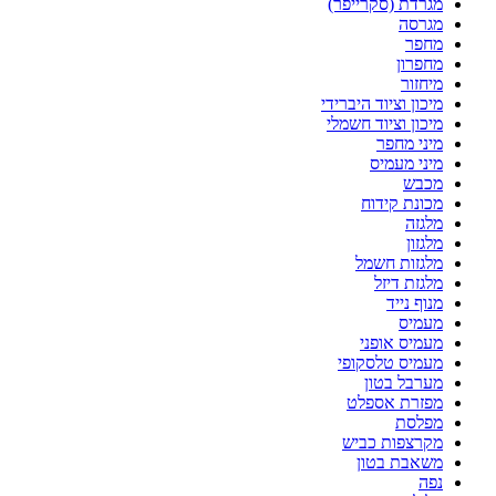
מגרדת (סקרייפר)
מגרסה
מחפר
מחפרון
מיחזור
מיכון וציוד היברידי
מיכון וציוד חשמלי
מיני מחפר
מיני מעמיס
מכבש
מכונת קידוח
מלגזה
מלגזון
מלגזות חשמל
מלגזת דיזל
מנוף נייד
מעמיס
מעמיס אופני
מעמיס טלסקופי
מערבל בטון
מפזרת אספלט
מפלסת
מקרצפות כביש
משאבת בטון
נפה