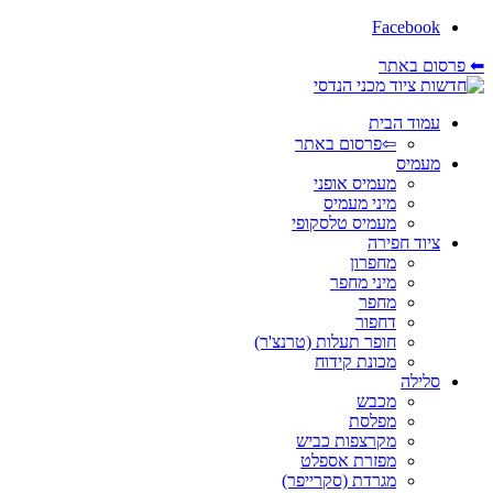
Facebook
⬅ פרסום באתר
עמוד הבית
⇦פרסום באתר
מעמיס
מעמיס אופני
מיני מעמיס
מעמיס טלסקופי
ציוד חפירה
מחפרון
מיני מחפר
מחפר
דחפור
חופר תעלות (טרנצ'ר)
מכונת קידוח
סלילה
מכבש
מפלסת
מקרצפות כביש
מפזרת אספלט
מגרדת (סקרייפר)