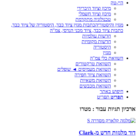
היי-טק
מיכון וציוד היברידי
מיכון וציוד חשמלי
טכנולוגיה מתקדמת
מגזין והיסטוריה
כתבות מגזין ציוד כבד, היסטוריה של ציוד כבד,
כתבות ציוד כבד, ציוד מכני הנדסי, צמ"ה
חדשות עולמיות
חדשות מקומיות
היסטוריה
מגזין
השוואת כלי צמ"ה
השוואת טרקטורים
השוואת מעמיסים ◄ שופלים
השוואת ציוד חפירה
השוואת משאיות
השוואת מכבשים
חיפוש באתר
תפריט
תפריט
ארכיון תגיות עבור :
מטרו
דור מלגזות חדש מ-Clark