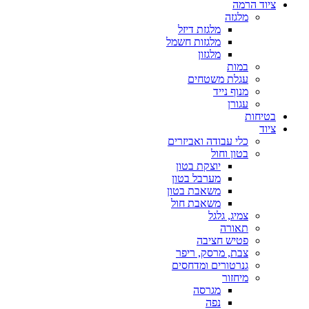
ציוד הרמה
מלגזה
מלגזת דיזל
מלגזות חשמל
מלגזון
במות
עגלת משטחים
מנוף נייד
עגורן
בטיחות
ציוד
כלי עבודה ואביזרים
בטון וחול
יוצקת בטון
מערבל בטון
משאבת בטון
משאבת חול
צמיג, גלגל
תאורה
פטיש חציבה
צבת, מרסק, ריפר
גנרטורים ומדחסים
מיחזור
מגרסה
נפה