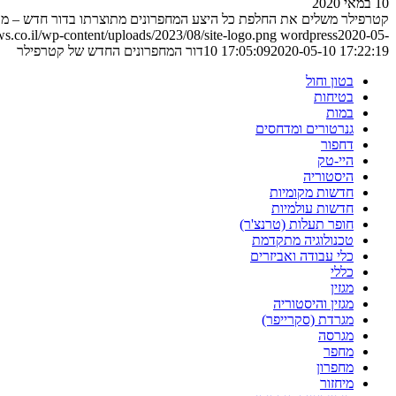
10 במאי 2020
קטרפילר משלים את החלפת כל היצע המחפרונים מתוצרתו בדור חדש – מ
.co.il/wp-content/uploads/2023/08/site-logo.png
wordpress
2020-05-
2020-05-10 17:22:19
10 17:05:09
דור המחפרונים החדש של קטרפילר
בטון וחול
בטיחות
במות
גנרטורים ומדחסים
דחפור
היי-טק
היסטוריה
חדשות מקומיות
חדשות עולמיות
חופר תעלות (טרנצ'ר)
טכנולוגיה מתקדמת
כלי עבודה ואביזרים
כללי
מגזין
מגזין והיסטוריה
מגרדת (סקרייפר)
מגרסה
מחפר
מחפרון
מיחזור