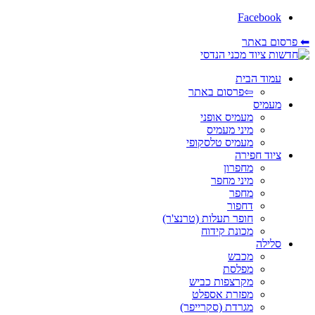
Facebook
⬅ פרסום באתר
עמוד הבית
⇦פרסום באתר
מעמיס
מעמיס אופני
מיני מעמיס
מעמיס טלסקופי
ציוד חפירה
מחפרון
מיני מחפר
מחפר
דחפור
חופר תעלות (טרנצ'ר)
מכונת קידוח
סלילה
מכבש
מפלסת
מקרצפות כביש
מפזרת אספלט
מגרדת (סקרייפר)