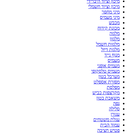
מיכון וציוד היברידי
מיכון וציוד חשמלי
מיני מחפר
מיני מעמיס
מכבש
מכונת קידוח
מלגזה
מלגזון
מלגזות חשמל
מלגזת דיזל
מנוף נייד
מעמיס
מעמיס אופני
מעמיס טלסקופי
מערבל בטון
מפזרת אספלט
מפלסת
מקרצפות כביש
משאבת בטון
נפה
סלילה
עגורן
עגלת משטחים
עמוד הבית
פטיש חציבה