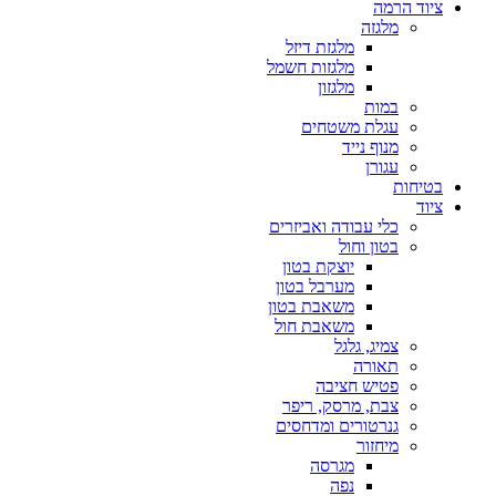
ציוד הרמה
מלגזה
מלגזת דיזל
מלגזות חשמל
מלגזון
במות
עגלת משטחים
מנוף נייד
עגורן
בטיחות
ציוד
כלי עבודה ואביזרים
בטון וחול
יוצקת בטון
מערבל בטון
משאבת בטון
משאבת חול
צמיג, גלגל
תאורה
פטיש חציבה
צבת, מרסק, ריפר
גנרטורים ומדחסים
מיחזור
מגרסה
נפה