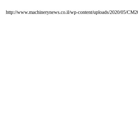
http://www.machinerynews.co.il/wp-content/uploads/2020/05/CM2