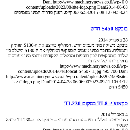
Dani
http://www.machinerynews.co.il/wp-
0
0
content/uploads/2023/08/site-logo.png
Dani
2014-06-08
2015-08-12 09:53:24
06:06:53
קייס: רענון סדרות המיני-מעמיסים
בובקט S450 חדש
28 באפריל 2014
בובקט משיקה מיני מעמיס חדש, המחליף בהיצע את ה-S130 הוותיק
והמצליח. מדובר במיני מעמיס קומפקטי המחליף את ה-S130 ומשלב בין
שלדה קומפקטית לבין תוספות ומכלולים הלקוחים מדגמי מיני מעמיסים
גדולים יותר של היצרנית.
http://www.machinerynews.co.il/wp-
content/uploads/2014/04/Bobcat-S4507-1.jpg
495
700
Dani
http://www.machinerynews.co.il/wp-content/uploads/2023/08/site-
2023-09-11 10:01:12
2014-04-28 06:06:00
Dani
logo.png
בובקט
S450 חדש
טקאוצ'י: TL8 במקום TL230
4 באפריל 2014
מיני מעמיס זחלילי חדש – עם מנוע עדכני – מחליף את ה-TL230 היוצא
לפנסיה