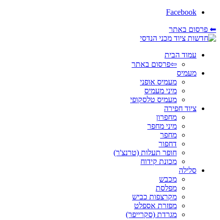
Facebook
⬅ פרסום באתר
עמוד הבית
⇦פרסום באתר
מעמיס
מעמיס אופני
מיני מעמיס
מעמיס טלסקופי
ציוד חפירה
מחפרון
מיני מחפר
מחפר
דחפור
חופר תעלות (טרנצ'ר)
מכונת קידוח
סלילה
מכבש
מפלסת
מקרצפות כביש
מפזרת אספלט
מגרדת (סקרייפר)