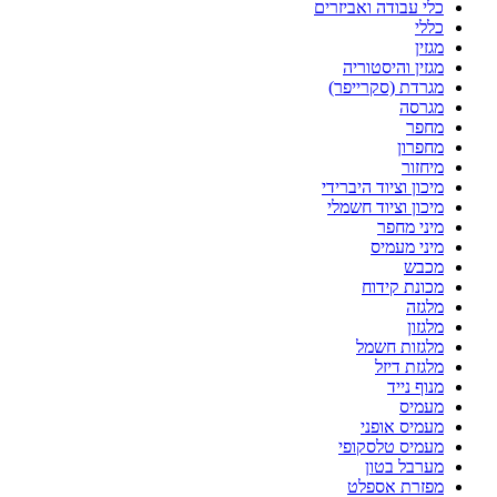
כלי עבודה ואביזרים
כללי
מגזין
מגזין והיסטוריה
מגרדת (סקרייפר)
מגרסה
מחפר
מחפרון
מיחזור
מיכון וציוד היברידי
מיכון וציוד חשמלי
מיני מחפר
מיני מעמיס
מכבש
מכונת קידוח
מלגזה
מלגזון
מלגזות חשמל
מלגזת דיזל
מנוף נייד
מעמיס
מעמיס אופני
מעמיס טלסקופי
מערבל בטון
מפזרת אספלט