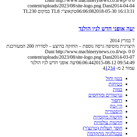
Dani
http://www.machinerynews.co.il/wp-
0
0
content/uploads/2023/08/site-logo.png
Dani
2014-04-04
2018-05-30 16:13:11
06:06:08
טקאוצ'י: TL8 במקום TL230
יעה אופני חדש לניו הולנד
7 במרץ 2014
היצרנית מוסיפה גרסה נוספת – החזקה בהיצע – לסדרה 200 המעודכנת
Dani
http://www.machinerynews.co.il/wp-
0
0
content/uploads/2023/08/site-logo.png
Dani
2014-03-07
2015-08-12 09:54:49
06:06:44
יעה אופני חדש לניו הולנד
עמוד 2 מ- 4
4
3
2
1
בטון וחול
בטיחות
במות
גנרטורים ומדחסים
דחפור
היי-טק
היסטוריה
חדשות מקומיות
חדשות עולמיות
חופר תעלות (טרנצ'ר)
טכנולוגיה מתקדמת