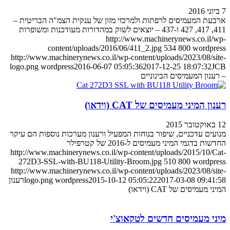
7 ביוני 2016
ארבעת המעמיסים לרפתות ולמרכזי מזון של ענקית הצמ"ה הבריטית –
411, 417, 427 ו-437 – יוצאים לשוק במהדורות מעודכנות ומשופרות
http://www.machinerynews.co.il/wp-
content/uploads/2016/06/411_2.jpg
534
800
wordpress
http://www.machinerynews.co.il/wp-content/uploads/2023/08/site-
logo.png
wordpress
2016-06-07 05:05:36
2017-12-25 18:07:32
JCB
– רענון המעמיסים הבינוניים
רענון המיני מעמיסים של CAT (וידאו)
12 באוקטובר 2015
מנועים עדכניים, שיפור בנוחות המפעיל ורענון מערכות נוספות הם עיקר
החדשות בדגמי המיני מעמיסים ל-2016 של קטרפילר
http://www.machinerynews.co.il/wp-content/uploads/2015/10/Cat-
272D3-SSL-with-BU118-Utility-Broom.jpg
510
800
wordpress
http://www.machinerynews.co.il/wp-content/uploads/2023/08/site-
2017-03-08 09:41:58
2015-10-12 05:05:22
wordpress
logo.png
רענון
המיני מעמיסים של CAT (וידאו)
מיני מעמיסים חדשים לטקאוצ'י