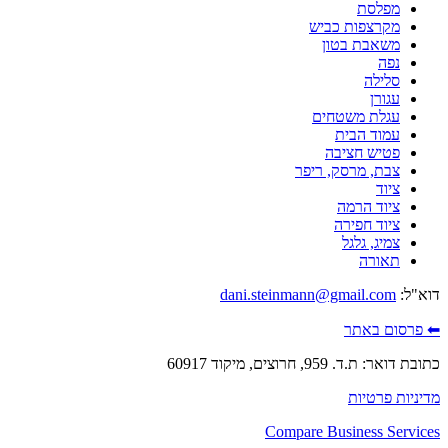
מפלסת
מקרצפות כביש
משאבת בטון
נפה
סלילה
עגורן
עגלת משטחים
עמוד הבית
פטיש חציבה
צבת, מרסק, ריפר
ציוד
ציוד הרמה
ציוד חפירה
צמיג, גלגל
תאורה
דוא"ל:
dani.steinmann@gmail.com
⬅ פרסום באתר
כתובת דואר: ת.ד. 959, חרוצים, מיקוד 60917
מדיניות פרטיות
Compare Business Services