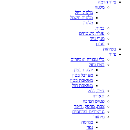
ציוד הרמה
מלגזה
מלגזת דיזל
מלגזות חשמל
מלגזון
במות
עגלת משטחים
מנוף נייד
עגורן
בטיחות
ציוד
כלי עבודה ואביזרים
בטון וחול
יוצקת בטון
מערבל בטון
משאבת בטון
משאבת חול
צמיג, גלגל
תאורה
פטיש חציבה
צבת, מרסק, ריפר
גנרטורים ומדחסים
מיחזור
מגרסה
נפה