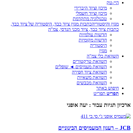
היי-טק
מיכון וציוד היברידי
מיכון וציוד חשמלי
טכנולוגיה מתקדמת
מגזין והיסטוריה
כתבות מגזין ציוד כבד, היסטוריה של ציוד כבד,
כתבות ציוד כבד, ציוד מכני הנדסי, צמ"ה
חדשות עולמיות
חדשות מקומיות
היסטוריה
מגזין
השוואת כלי צמ"ה
השוואת טרקטורים
השוואת מעמיסים ◄ שופלים
השוואת ציוד חפירה
השוואת משאיות
השוואת מכבשים
חיפוש באתר
תפריט
תפריט
ארכיון תגיות עבור :
יעה אופני
JCB – רענון המעמיסים הבינוניים