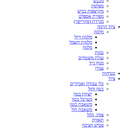
מכבש
מפלסת
מקרצפות כביש
מפזרת אספלט
מגרדת (סקרייפר)
ציוד הרמה
מלגזה
מלגזת דיזל
מלגזות חשמל
מלגזון
במות
עגלת משטחים
מנוף נייד
עגורן
בטיחות
ציוד
כלי עבודה ואביזרים
בטון וחול
יוצקת בטון
מערבל בטון
משאבת בטון
משאבת חול
צמיג, גלגל
תאורה
פטיש חציבה