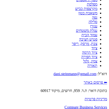
מפלסת
מקרצפות כביש
משאבת בטון
נפה
סלילה
עגורן
עגלת משטחים
עמוד הבית
פטיש חציבה
צבת, מרסק, ריפר
ציוד
ציוד הרמה
ציוד חפירה
צמיג, גלגל
תאורה
דוא"ל:
dani.steinmann@gmail.com
⬅ פרסום באתר
כתובת דואר: ת.ד. 959, חרוצים, מיקוד 60917
מדיניות פרטיות
Compare Business Services