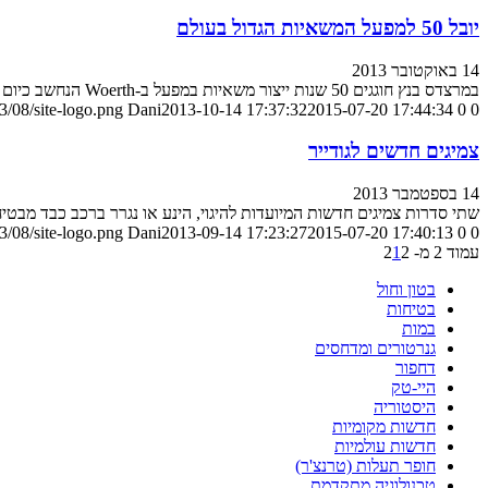
יובל 50 למפעל המשאיות הגדול בעולם
14 באוקטובר 2013
במרצדס בנץ חוגגים 50 שנות ייצור משאיות במפעל ב-Woerth הנחשב כיום למפעל המשאיות הגדול בעולם
/08/site-logo.png
Dani
2013-10-14 17:37:32
2015-07-20 17:44:34
0
0
צמיגים חדשים לגודייר
14 בספטמבר 2013
שתי סדרות צמיגים חדשות המיועדות להיגוי, הינע או נגרר ברכב כבד מבטיח
/08/site-logo.png
Dani
2013-09-14 17:23:27
2015-07-20 17:40:13
0
0
עמוד 2 מ- 2
2
1
בטון וחול
בטיחות
במות
גנרטורים ומדחסים
דחפור
היי-טק
היסטוריה
חדשות מקומיות
חדשות עולמיות
חופר תעלות (טרנצ'ר)
טכנולוגיה מתקדמת