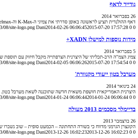
גודייר לדאף
26 בפברואר 2014
דאף ההולנדית תציע לראשונה באופן סדרתי את צמיגי ה-K-Max וה-Fuelmax החדשים בדגמיה
/08/site-logo.png
Dani
2014-02-26 06:06:45
2015-07-20 17:57:28
0
0
מידות נוספות למישלן XADN+
5 בפברואר 2014
צמיג הצמ"ה הרב-תכליתי של היצרנית הצרפתייה מקבל חיזוק עם תוספת ש
/08/site-logo.png
Dani
2014-02-05 06:06:26
2015-07-20 17:54:54
0
0
מערבל בטון ייעודי מקנוורת'
24 בינואר 2014
היצרנית האמריקאית חושפת משאית חדשה שתוכננה לשאת מערבל בטון. כבסיס משמשת הקנוורת
/08/site-logo.png
Dani
2014-01-24 06:06:44
2014-01-24 06:06:44
0
0
בדיימלר מסכמים 2013 מעולה
26 בדצמבר 2013
הקונצרן הגרמני מדווח כי בשורה התחתונה – הכמעט סופית – שוב נשברו שיאי
/08/site-logo.png
Dani
2013-12-26 16:02:23
2013-12-26 16:02:23
0
0