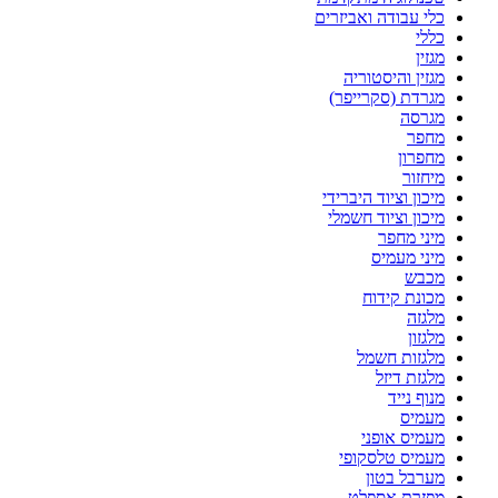
כלי עבודה ואביזרים
כללי
מגזין
מגזין והיסטוריה
מגרדת (סקרייפר)
מגרסה
מחפר
מחפרון
מיחזור
מיכון וציוד היברידי
מיכון וציוד חשמלי
מיני מחפר
מיני מעמיס
מכבש
מכונת קידוח
מלגזה
מלגזון
מלגזות חשמל
מלגזת דיזל
מנוף נייד
מעמיס
מעמיס אופני
מעמיס טלסקופי
מערבל בטון
מפזרת אספלט