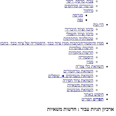
צבת, מרסק, ריפר
גנרטורים ומדחסים
מיחזור
מגרסה
נפה
היי-טק
מיכון וציוד היברידי
מיכון וציוד חשמלי
טכנולוגיה מתקדמת
מגזין והיסטוריה
כתבות מגזין ציוד כבד, היסטוריה של ציוד כבד, כתבות
חדשות עולמיות
חדשות מקומיות
היסטוריה
מגזין
השוואת כלי צמ"ה
השוואת טרקטורים
השוואת מעמיסים ◄ שופלים
השוואת ציוד חפירה
השוואת משאיות
השוואת מכבשים
חיפוש באתר
תפריט
תפריט
ארכיון תגיות עבור :
חדשות משאיות