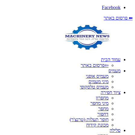
Facebook
⬅ פרסום באתר
עמוד הבית
⇦פרסום באתר
מעמיס
מעמיס אופני
מיני מעמיס
מעמיס טלסקופי
ציוד חפירה
מחפרון
מיני מחפר
מחפר
דחפור
חופר תעלות (טרנצ'ר)
מכונת קידוח
סלילה