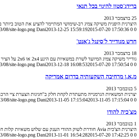
ברידג'סטון להיגוי בכל תנאי
25 בדצמבר 2013
היצרנית היפנית משיקה צמיג רב-שימושי המתיימר להציע את הטוב ביותר במג
/08/site-logo.png
Dani
2013-12-25 15:59:19
2015-07-20 17:50:36
0
0
חדש מגודייר ל'סינגל ג'אנט'
18 בדצמבר 2013
גודייר משיקה צמיג המיועד לשרת במשאיות עם הינע 2x4 או 2x6 על הציר המניע
/08/site-logo.png
Dani
2013-12-18 16:08:53
2015-07-20 17:50:54
0
0
מ.א.ן מרחיבה השקעותיה בדרום אמריקה
5 בנובמבר 2013
יצרנית המשאיות הגרמנייה מתעתדת לקחת חלק ב"חגיגות הצערת ציי הרכב"
3/08/site-logo.png
Dani
2013-11-05 17:15:04
2013-11-05 17:15:04
0
0
מצ'כיה להודו
1 בנובמבר 2013
היצרנית הצ'כית Avia חודרת לשוק ההודי הענק עם שלוש משאיות קלות חדשות
3/08/site-logo.png
Dani
2013-11-01 16:54:28
2015-07-20 17:42:25
0
0