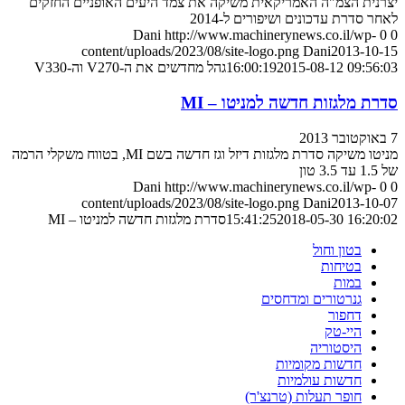
יצרנית הצמ"ה האמריקאית משיקה את צמד היעים האופניים החזקים
לאחר סדרת עדכונים ושיפורים ל-2014
Dani
http://www.machinerynews.co.il/wp-
0
0
content/uploads/2023/08/site-logo.png
Dani
2013-10-15
2015-08-12 09:56:03
16:00:19
גהל מחדשים את ה-V270 וה-V330
סדרת מלגזות חדשה למניטו – MI
7 באוקטובר 2013
מניטו משיקה סדרת מלגזות דיזל וגז חדשה בשם MI, בטווח משקלי הרמה
של 1.5 עד 3.5 טון
Dani
http://www.machinerynews.co.il/wp-
0
0
content/uploads/2023/08/site-logo.png
Dani
2013-10-07
2018-05-30 16:20:02
15:41:25
סדרת מלגזות חדשה למניטו – MI
בטון וחול
בטיחות
במות
גנרטורים ומדחסים
דחפור
היי-טק
היסטוריה
חדשות מקומיות
חדשות עולמיות
חופר תעלות (טרנצ'ר)