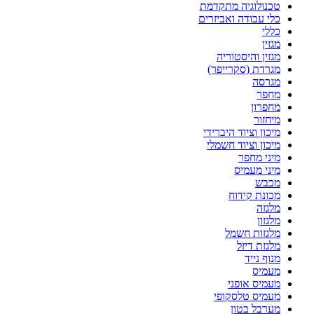
טכנולוגיה מתקדמת
כלי עבודה ואביזרים
כללי
מגזין
מגזין והיסטוריה
מגרדת (סקרייפר)
מגרסה
מחפר
מחפרון
מיחזור
מיכון וציוד היברידי
מיכון וציוד חשמלי
מיני מחפר
מיני מעמיס
מכבש
מכונת קידוח
מלגזה
מלגזון
מלגזות חשמל
מלגזת דיזל
מנוף נייד
מעמיס
מעמיס אופני
מעמיס טלסקופי
מערבל בטון