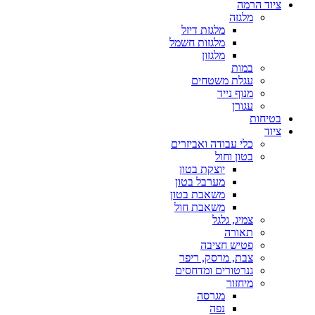
ציוד הרמה
מלגזה
מלגזת דיזל
מלגזות חשמל
מלגזון
במות
עגלת משטחים
מנוף נייד
עגורן
בטיחות
ציוד
כלי עבודה ואביזרים
בטון וחול
יוצקת בטון
מערבל בטון
משאבת בטון
משאבת חול
צמיג, גלגל
תאורה
פטיש חציבה
צבת, מרסק, ריפר
גנרטורים ומדחסים
מיחזור
מגרסה
נפה