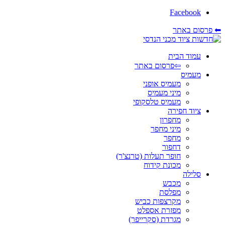
Facebook
⬅ פרסום באתר
עמוד הבית
⇦פרסום באתר
מעמיס
מעמיס אופני
מיני מעמיס
מעמיס טלסקופי
ציוד חפירה
מחפרון
מיני מחפר
מחפר
דחפור
חופר תעלות (טרנצ'ר)
מכונת קידוח
סלילה
מכבש
מפלסת
מקרצפות כביש
מפזרת אספלט
מגרדת (סקרייפר)