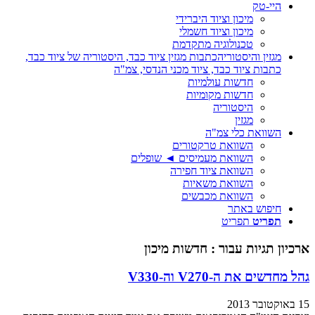
היי-טק
מיכון וציוד היברידי
מיכון וציוד חשמלי
טכנולוגיה מתקדמת
מגזין והיסטוריה
כתבות מגזין ציוד כבד, היסטוריה של ציוד כבד,
כתבות ציוד כבד, ציוד מכני הנדסי, צמ"ה
חדשות עולמיות
חדשות מקומיות
היסטוריה
מגזין
השוואת כלי צמ"ה
השוואת טרקטורים
השוואת מעמיסים ◄ שופלים
השוואת ציוד חפירה
השוואת משאיות
השוואת מכבשים
חיפוש באתר
תפריט
תפריט
ארכיון תגיות עבור :
חדשות מיכון
גהל מחדשים את ה-V270 וה-V330
15 באוקטובר 2013