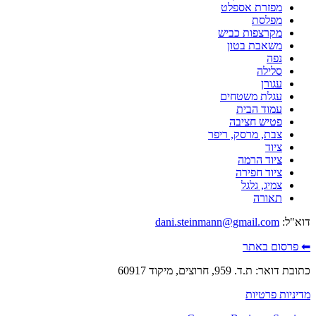
מפזרת אספלט
מפלסת
מקרצפות כביש
משאבת בטון
נפה
סלילה
עגורן
עגלת משטחים
עמוד הבית
פטיש חציבה
צבת, מרסק, ריפר
ציוד
ציוד הרמה
ציוד חפירה
צמיג, גלגל
תאורה
דוא"ל:
dani.steinmann@gmail.com
⬅ פרסום באתר
כתובת דואר: ת.ד. 959, חרוצים, מיקוד 60917
מדיניות פרטיות