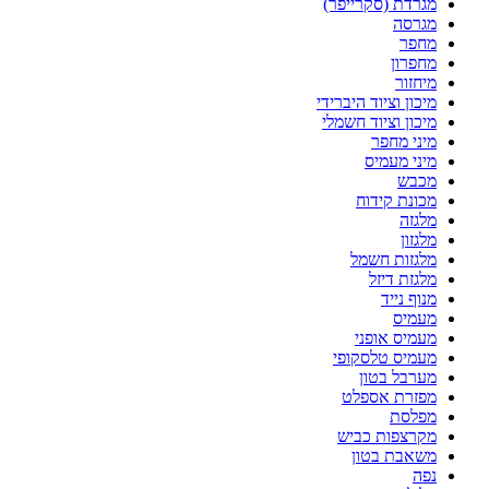
מגרדת (סקרייפר)
מגרסה
מחפר
מחפרון
מיחזור
מיכון וציוד היברידי
מיכון וציוד חשמלי
מיני מחפר
מיני מעמיס
מכבש
מכונת קידוח
מלגזה
מלגזון
מלגזות חשמל
מלגזת דיזל
מנוף נייד
מעמיס
מעמיס אופני
מעמיס טלסקופי
מערבל בטון
מפזרת אספלט
מפלסת
מקרצפות כביש
משאבת בטון
נפה