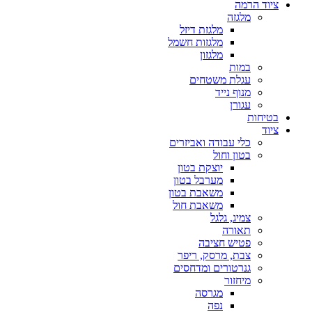
ציוד הרמה
מלגזה
מלגזת דיזל
מלגזות חשמל
מלגזון
במות
עגלת משטחים
מנוף נייד
עגורן
בטיחות
ציוד
כלי עבודה ואביזרים
בטון וחול
יוצקת בטון
מערבל בטון
משאבת בטון
משאבת חול
צמיג, גלגל
תאורה
פטיש חציבה
צבת, מרסק, ריפר
גנרטורים ומדחסים
מיחזור
מגרסה
נפה