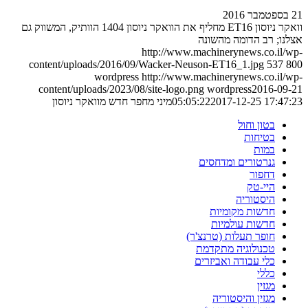
21 בספטמבר 2016
וואקר ניוסון ET16 מחליף את הוואקר ניוסון 1404 הוותיק, המשווק גם
אצלנו; רב הדומה מהשונה
http://www.machinerynews.co.il/wp-
content/uploads/2016/09/Wacker-Neuson-ET16_1.jpg
537
800
wordpress
http://www.machinerynews.co.il/wp-
content/uploads/2023/08/site-logo.png
wordpress
2016-09-21
2017-12-25 17:47:23
05:05:22
מיני מחפר חדש מוואקר ניוסון
בטון וחול
בטיחות
במות
גנרטורים ומדחסים
דחפור
היי-טק
היסטוריה
חדשות מקומיות
חדשות עולמיות
חופר תעלות (טרנצ'ר)
טכנולוגיה מתקדמת
כלי עבודה ואביזרים
כללי
מגזין
מגזין והיסטוריה