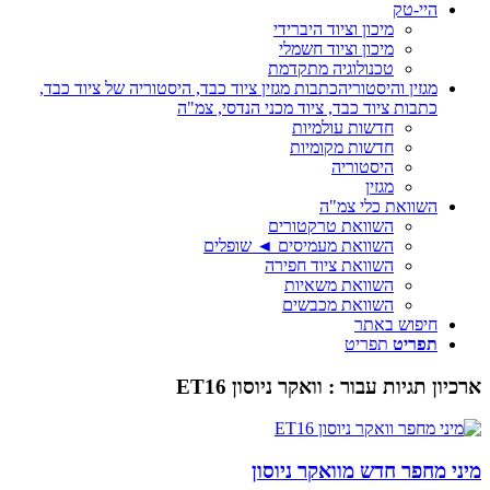
היי-טק
מיכון וציוד היברידי
מיכון וציוד חשמלי
טכנולוגיה מתקדמת
מגזין והיסטוריה
כתבות מגזין ציוד כבד, היסטוריה של ציוד כבד,
כתבות ציוד כבד, ציוד מכני הנדסי, צמ"ה
חדשות עולמיות
חדשות מקומיות
היסטוריה
מגזין
השוואת כלי צמ"ה
השוואת טרקטורים
השוואת מעמיסים ◄ שופלים
השוואת ציוד חפירה
השוואת משאיות
השוואת מכבשים
חיפוש באתר
תפריט
תפריט
ארכיון תגיות עבור :
וואקר ניוסון ET16
מיני מחפר חדש מוואקר ניוסון