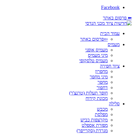
Facebook
⬅ פרסום באתר
עמוד הבית
⇦פרסום באתר
מעמיס
מעמיס אופני
מיני מעמיס
מעמיס טלסקופי
ציוד חפירה
מחפרון
מיני מחפר
מחפר
דחפור
חופר תעלות (טרנצ'ר)
מכונת קידוח
סלילה
מכבש
מפלסת
מקרצפות כביש
מפזרת אספלט
מגרדת (סקרייפר)