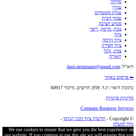
סלילה
עגורן
עגלת משטחים
עמוד הבית
פטיש חציבה
צבת, מרסק, ריפר
ציוד
ציוד הרמה
ציוד חפירה
צמיג, גלגל
תאורה
דוא"ל:
dani.steinmann@gmail.com
⬅ פרסום באתר
כתובת דואר: ת.ד. 959, חרוצים, מיקוד 60917
מדיניות פרטיות
Compare Business Services
© ‫Copyright -
חדשות ציוד מכני הנדסי
-
גלול למעלה
We use cookies to ensure that we give you the best experience on
our website. If you continue to use this site we will assume that you