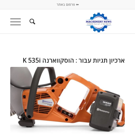
⬅ פרסום באתר
ארכיון תגיות עבור :
הוסקווארנה K 535i