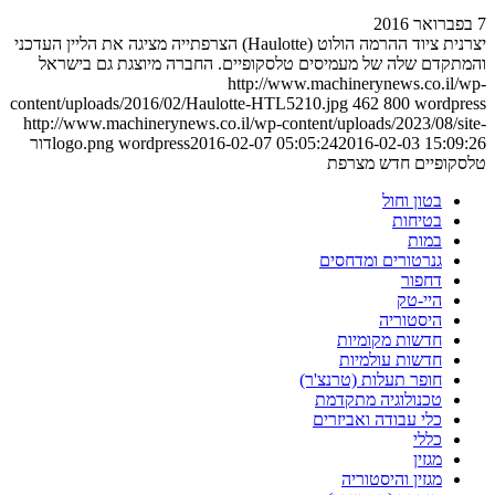
7 בפברואר 2016
יצרנית ציוד ההרמה הולוט (Haulotte) הצרפתייה מציגה את הליין העדכני
והמתקדם שלה של מעמיסים טלסקופיים. החברה מיוצגת גם בישראל
http://www.machinerynews.co.il/wp-
content/uploads/2016/02/Haulotte-HTL5210.jpg
462
800
wordpress
http://www.machinerynews.co.il/wp-content/uploads/2023/08/site-
2016-02-03 15:09:26
2016-02-07 05:05:24
wordpress
logo.png
דור
טלסקופיים חדש מצרפת
בטון וחול
בטיחות
במות
גנרטורים ומדחסים
דחפור
היי-טק
היסטוריה
חדשות מקומיות
חדשות עולמיות
חופר תעלות (טרנצ'ר)
טכנולוגיה מתקדמת
כלי עבודה ואביזרים
כללי
מגזין
מגזין והיסטוריה