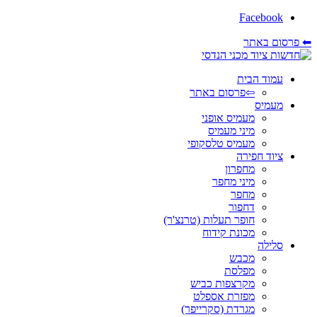
Facebook
⬅ פרסום באתר
עמוד הבית
⇦פרסום באתר
מעמיס
מעמיס אופני
מיני מעמיס
מעמיס טלסקופי
ציוד חפירה
מחפרון
מיני מחפר
מחפר
דחפור
חופר תעלות (טרנצ'ר)
מכונת קידוח
סלילה
מכבש
מפלסת
מקרצפות כביש
מפזרת אספלט
מגרדת (סקרייפר)