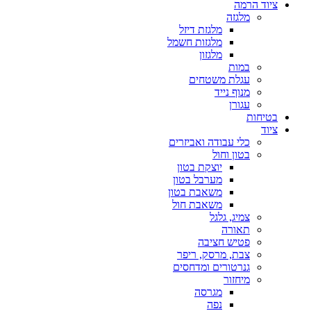
ציוד הרמה
מלגזה
מלגזת דיזל
מלגזות חשמל
מלגזון
במות
עגלת משטחים
מנוף נייד
עגורן
בטיחות
ציוד
כלי עבודה ואביזרים
בטון וחול
יוצקת בטון
מערבל בטון
משאבת בטון
משאבת חול
צמיג, גלגל
תאורה
פטיש חציבה
צבת, מרסק, ריפר
גנרטורים ומדחסים
מיחזור
מגרסה
נפה