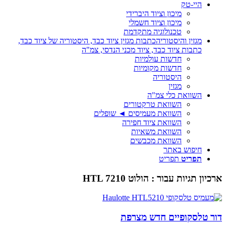
היי-טק
מיכון וציוד היברידי
מיכון וציוד חשמלי
טכנולוגיה מתקדמת
מגזין והיסטוריה
כתבות מגזין ציוד כבד, היסטוריה של ציוד כבד,
כתבות ציוד כבד, ציוד מכני הנדסי, צמ"ה
חדשות עולמיות
חדשות מקומיות
היסטוריה
מגזין
השוואת כלי צמ"ה
השוואת טרקטורים
השוואת מעמיסים ◄ שופלים
השוואת ציוד חפירה
השוואת משאיות
השוואת מכבשים
חיפוש באתר
תפריט
תפריט
ארכיון תגיות עבור :
הולוט HTL 7210
דור טלסקופיים חדש מצרפת