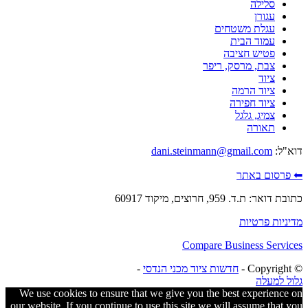
סלילה
עגורן
עגלת משטחים
עמוד הבית
פטיש חציבה
צבת, מרסק, ריפר
ציוד
ציוד הרמה
ציוד חפירה
צמיג, גלגל
תאורה
דוא"ל:
dani.steinmann@gmail.com
⬅ פרסום באתר
כתובת דואר: ת.ד. 959, חרוצים, מיקוד 60917
מדיניות פרטיות
Compare Business Services
© ‫Copyright -
חדשות ציוד מכני הנדסי
-
גלול למעלה
We use cookies to ensure that we give you the best experience on
our website. If you continue to use this site we will assume that you