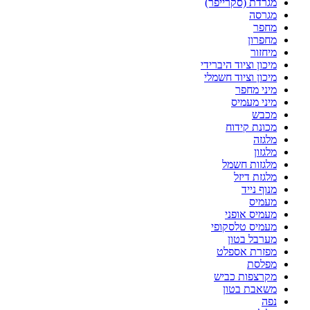
מגרדת (סקרייפר)
מגרסה
מחפר
מחפרון
מיחזור
מיכון וציוד היברידי
מיכון וציוד חשמלי
מיני מחפר
מיני מעמיס
מכבש
מכונת קידוח
מלגזה
מלגזון
מלגזות חשמל
מלגזת דיזל
מנוף נייד
מעמיס
מעמיס אופני
מעמיס טלסקופי
מערבל בטון
מפזרת אספלט
מפלסת
מקרצפות כביש
משאבת בטון
נפה